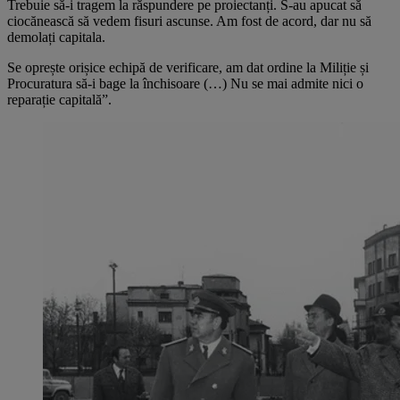
Trebuie să-i tragem la răspundere pe proiectanți. S-au apucat să
ciocănească să vedem fisuri ascunse. Am fost de acord, dar nu să
demolați capitala.
Se oprește orișice echipă de verificare, am dat ordine la Miliție și
Procuratura să-i bage la închisoare (…) Nu se mai admite nici o
reparație capitală”.