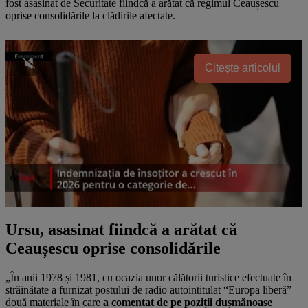
fost asasinat de Securitate fiindcă a arătat că regimul Ceaușescu
oprise consolidările la clădirile afectate.
Citește articolul
Ursu, asasinat fiindcă a arătat că
Ceaușescu oprise consolidările
„În anii 1978 și 1981, cu ocazia unor călătorii turistice efectuate în
străinătate a furnizat postului de radio autointitulat “Europa liberă”
două materiale în care
a comentat de pe poziții dușmănoase