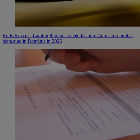
Rolls-Royce și Lamborghini pe străzile Iașiului. Cum s-a schimbat
piața auto în România în 2026