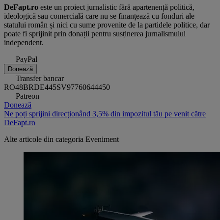
DeFapt.ro
este un proiect jurnalistic fără apartenență politică,
ideologică sau comercială care nu se finanțează cu fonduri ale
statului român și nici cu sume provenite de la partidele politice, dar
poate fi sprijinit prin donații pentru susținerea jurnalismului
independent.
PayPal
Donează
Transfer bancar
RO48BRDE445SV97760644450
Patreon
Donează
Ne poți sprijini direcționând 3,5% din impozitul tău pe venit către
DeFapt.ro
Alte articole din categoria
Eveniment