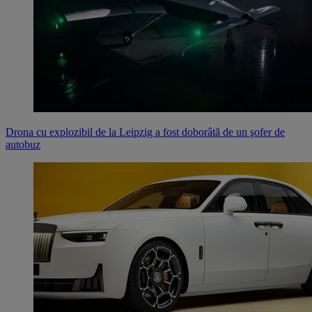
Drona cu explozibil de la Leipzig a fost doborâtă de un şofer de
autobuz