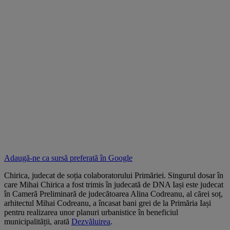
Adaugă-ne ca sursă preferată în
Google
Chirica, judecat de soția colaboratorului Primăriei. Singurul dosar în
care Mihai Chirica a fost trimis în judecată de DNA Iași este judecat
în Cameră Preliminară de judecătoarea Alina Codreanu, al cărei soț,
arhitectul Mihai Codreanu, a încasat bani grei de la Primăria Iași
pentru realizarea unor planuri urbanistice în beneficiul
municipalității, arată
Dezvăluirea
.