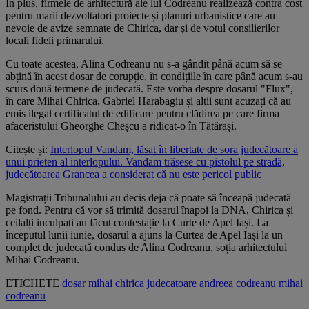
În plus, firmele de arhitectură ale lui Codreanu realizează contra cost
pentru marii dezvoltatori proiecte și planuri urbanistice care au
nevoie de avize semnate de Chirica, dar și de votul consilierilor
locali fideli primarului.
Cu toate acestea, Alina Codreanu nu s-a gândit până acum să se
abțină în acest dosar de corupție, în condițiile în care până acum s-au
scurs două termene de judecată. Este vorba despre dosarul "Flux",
în care Mihai Chirica, Gabriel Harabagiu și altii sunt acuzați că au
emis ilegal certificatul de edificare pentru clădirea pe care firma
afaceristului Gheorghe Cheșcu a ridicat-o în Tătărași.
Citește și:
Interlopul Vandam, lăsat în libertate de sora judecătoare a
unui prieten al interlopului. Vandam trăsese cu pistolul pe stradă,
judecătoarea Grancea a considerat că nu este pericol public
Magistrații Tribunalului au decis deja că poate să înceapă judecată
pe fond. Pentru că vor să trimită dosarul înapoi la DNA, Chirica și
ceilalți inculpati au făcut contestație la Curte de Apel Iași. La
începutul lunii iunie, dosarul a ajuns la Curtea de Apel Iași la un
complet de judecată condus de Alina Codreanu, soția arhitectului
Mihai Codreanu.
ETICHETE
dosar
mihai chirica
judecatoare
andreea codreanu
mihai
codreanu