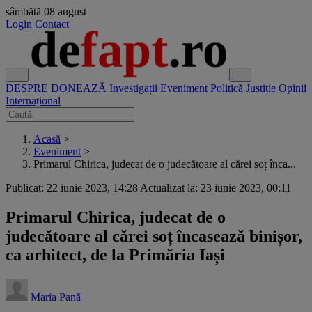
sâmbătă
08 august
Login
Contact
DESPRE
DONEAZĂ
Investigații
Eveniment
Politică
Justiție
Opinii
Internațional
Acasă
>
Eveniment
>
Primarul Chirica, judecat de o judecătoare al cărei soț înca...
Publicat: 22 iunie 2023, 14:28
Actualizat la: 23 iunie 2023, 00:11
Primarul Chirica, judecat de o
judecătoare al cărei soț încasează binișor,
ca arhitect, de la Primăria Iași
Maria Pană