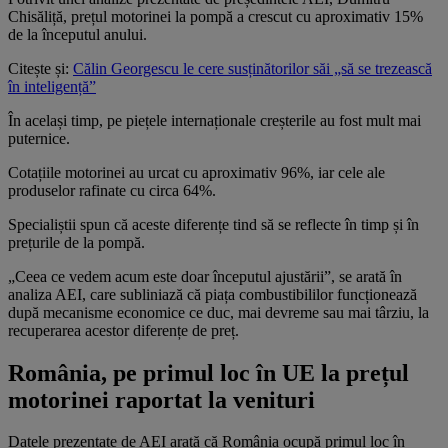
Chisăliță, prețul motorinei la pompă a crescut cu aproximativ 15%
de la începutul anului.
Citește și:
Călin Georgescu le cere susținătorilor săi „să se trezească
în inteligență”
În același timp, pe piețele internaționale creșterile au fost mult mai
puternice.
Cotațiile motorinei au urcat cu aproximativ 96%, iar cele ale
produselor rafinate cu circa 64%.
Specialiștii spun că aceste diferențe tind să se reflecte în timp și în
prețurile de la pompă.
„Ceea ce vedem acum este doar începutul ajustării”, se arată în
analiza AEI, care subliniază că piața combustibililor funcționează
după mecanisme economice ce duc, mai devreme sau mai târziu, la
recuperarea acestor diferențe de preț.
România, pe primul loc în UE la prețul
motorinei raportat la venituri
Datele prezentate de AEI arată că România ocupă primul loc în