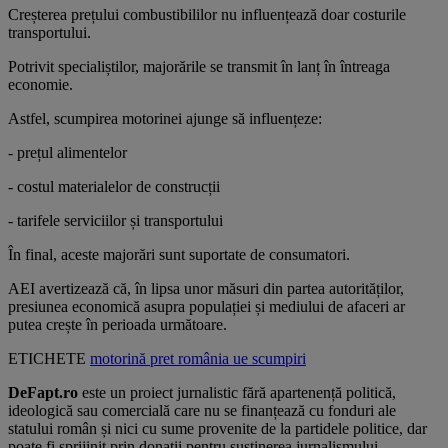
Creșterea prețului combustibililor nu influențează doar costurile
transportului.
Potrivit specialiștilor, majorările se transmit în lanț în întreaga
economie.
Astfel, scumpirea motorinei ajunge să influențeze:
- prețul alimentelor
- costul materialelor de construcții
- tarifele serviciilor și transportului
În final, aceste majorări sunt suportate de consumatori.
AEI avertizează că, în lipsa unor măsuri din partea autorităților,
presiunea economică asupra populației și mediului de afaceri ar
putea crește în perioada următoare.
ETICHETE
motorină
pret
românia
ue
scumpiri
DeFapt.ro
este un proiect jurnalistic fără apartenență politică,
ideologică sau comercială care nu se finanțează cu fonduri ale
statului român și nici cu sume provenite de la partidele politice, dar
poate fi sprijinit prin donații pentru susținerea jurnalismului