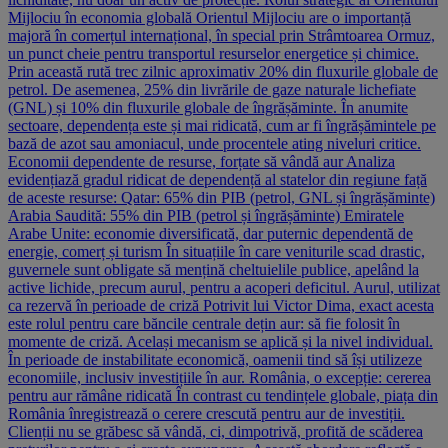
Mijlociu în economia globală Orientul Mijlociu are o importanță
majoră în comerțul internațional, în special prin Strâmtoarea Ormuz,
un punct cheie pentru transportul resurselor energetice și chimice.
Prin această rută trec zilnic aproximativ 20% din fluxurile globale de
petrol. De asemenea, 25% din livrările de gaze naturale lichefiate
(GNL) și 10% din fluxurile globale de îngrășăminte. În anumite
sectoare, dependența este și mai ridicată, cum ar fi îngrășămintele pe
bază de azot sau amoniacul, unde procentele ating niveluri critice.
Economii dependente de resurse, forțate să vândă aur Analiza
evidențiază gradul ridicat de dependență al statelor din regiune față
de aceste resurse: Qatar: 65% din PIB (petrol, GNL și îngrășăminte)
Arabia Saudită: 55% din PIB (petrol și îngrășăminte) Emiratele
Arabe Unite: economie diversificată, dar puternic dependentă de
energie, comerț și turism În situațiile în care veniturile scad drastic,
guvernele sunt obligate să mențină cheltuielile publice, apelând la
active lichide, precum aurul, pentru a acoperi deficitul. Aurul, utilizat
ca rezervă în perioade de criză Potrivit lui Victor Dima, exact acesta
este rolul pentru care băncile centrale dețin aur: să fie folosit în
momente de criză. Același mecanism se aplică și la nivel individual.
În perioade de instabilitate economică, oamenii tind să își utilizeze
economiile, inclusiv investițiile în aur. România, o excepție: cererea
pentru aur rămâne ridicată În contrast cu tendințele globale, piața din
România înregistrează o cerere crescută pentru aur de investiții.
Clienții nu se grăbesc să vândă, ci, dimpotrivă, profită de scăderea