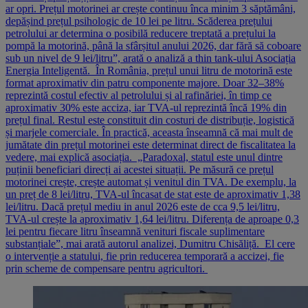
ar opri. Prețul motorinei ar crește continuu înca minim 3 săptămâni,
depășind prețul psihologic de 10 lei pe litru. Scăderea prețului
petrolului ar determina o posibilă reducere treptată a prețului la
pompă la motorină, până la sfârșitul anului 2026, dar fără să coboare
sub un nivel de 9 lei/litru”, arată o analiză a thin tank-ului Asociația
Energia Inteligentă. În România, prețul unui litru de motorină este
format aproximativ din patru componente majore. Doar 32–38%
reprezintă costul efectiv al petrolului și al rafinăriei, în timp ce
aproximativ 30% este acciza, iar TVA-ul reprezintă încă 19% din
prețul final. Restul este constituit din costuri de distribuție, logistică
și marjele comerciale. În practică, aceasta înseamnă că mai mult de
jumătate din prețul motorinei este determinat direct de fiscalitatea la
vedere, mai explică asociația. „Paradoxal, statul este unul dintre
puținii beneficiari direcți ai acestei situații. Pe măsură ce prețul
motorinei crește, crește automat și venitul din TVA. De exemplu, la
un preț de 8 lei/litru, TVA-ul încasat de stat este de aproximativ 1,38
lei/litru. Dacă prețul mediu in anul 2026 este de cca 9,5 lei/litru,
TVA-ul crește la aproximativ 1,64 lei/litru. Diferența de aproape 0,3
lei pentru fiecare litru înseamnă venituri fiscale suplimentare
substanțiale”, mai arată autorul analizei, Dumitru Chisăliță. El cere
o intervenție a statului, fie prin reducerea temporară a accizei, fie
prin scheme de compensare pentru agricultori.