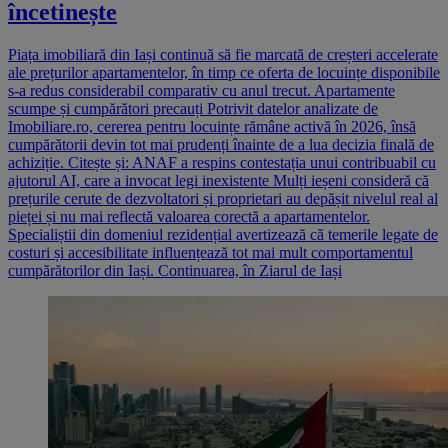
încetinește
Piața imobiliară din Iași continuă să fie marcată de creșteri accelerate
ale prețurilor apartamentelor, în timp ce oferta de locuințe disponibile
s-a redus considerabil comparativ cu anul trecut. Apartamente
scumpe și cumpărători precauți Potrivit datelor analizate de
Imobiliare.ro, cererea pentru locuințe rămâne activă în 2026, însă
cumpărătorii devin tot mai prudenți înainte de a lua decizia finală de
achiziție. Citește și: ANAF a respins contestația unui contribuabil cu
ajutorul AI, care a invocat legi inexistente Mulți ieșeni consideră că
prețurile cerute de dezvoltatori și proprietari au depășit nivelul real al
pieței și nu mai reflectă valoarea corectă a apartamentelor.
Specialiștii din domeniul rezidențial avertizează că temerile legate de
costuri și accesibilitate influențează tot mai mult comportamentul
cumpărătorilor din Iași. Continuarea, în Ziarul de Iași