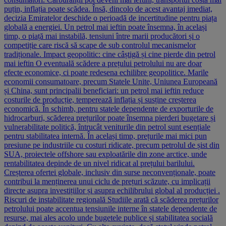
puțin, inflația poate scădea. Însă, dincolo de acest avantaj imediat,
decizia Emiratelor deschide o perioadă de incertitudine pentru piața
globală a energiei. Un petrol mai ieftin poate însemna, în același
timp, o piață mai instabilă, tensiuni între marii producători și o
competiție care riscă să scape de sub controlul mecanismelor
tradiționale. Impact geopolitic: cine câștigă și cine pierde din petrol
mai ieftin O eventuală scădere a prețului petrolului nu are doar
efecte economice, ci poate redesena echilibre geopolitice. Marile
economii consumatoare, precum Statele Unite, Uniunea Europeană
și China, sunt principalii beneficiari: un petrol mai ieftin reduce
costurile de producție, temperează inflația și susține creșterea
economică. În schimb, pentru statele dependente de exporturile de
hidrocarburi, scăderea prețurilor poate însemna pierderi bugetare și
vulnerabilitate politică, întrucât veniturile din petrol sunt esențiale
pentru stabilitatea internă. În același timp, prețurile mai mici pun
presiune pe industriile cu costuri ridicate, precum petrolul de șist din
SUA, proiectele offshore sau exploatările din zone arctice, unde
rentabilitatea depinde de un nivel ridicat al prețului barilului.
Creșterea ofertei globale, inclusiv din surse neconvenționale, poate
contribui la menținerea unui ciclu de prețuri scăzute, cu implicații
directe asupra investițiilor și asupra echilibrului global al producției .
Riscuri de instabilitate regională Studiile arată că scăderea prețurilor
petrolului poate accentua tensiunile interne în statele dependente de
resurse, mai ales acolo unde bugetele publice și stabilitatea socială