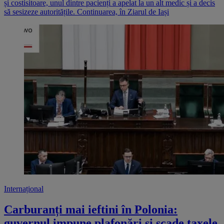
și costisitoare, unul dintre pacienți a apelat la un alt medic și a decis
să sesizeze autoritățile. Continuarea, în Ziarul de Iași
Internațional
Carburanți mai ieftini în Polonia:
guvernul impune plafonări și scade taxele