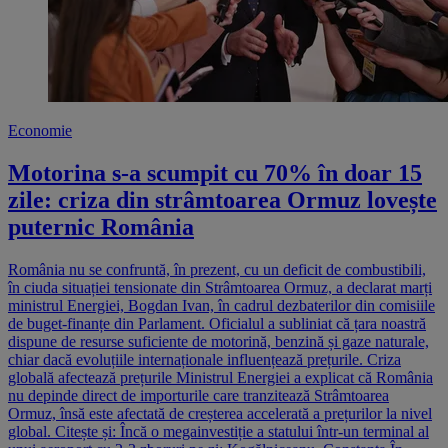
Economie
Motorina s-a scumpit cu 70% în doar 15
zile: criza din strâmtoarea Ormuz lovește
puternic România
România nu se confruntă, în prezent, cu un deficit de combustibili,
în ciuda situației tensionate din Strâmtoarea Ormuz, a declarat marți
ministrul Energiei, Bogdan Ivan, în cadrul dezbaterilor din comisiile
de buget-finanțe din Parlament. Oficialul a subliniat că țara noastră
dispune de resurse suficiente de motorină, benzină și gaze naturale,
chiar dacă evoluțiile internaționale influențează prețurile. Criza
globală afectează prețurile Ministrul Energiei a explicat că România
nu depinde direct de importurile care tranzitează Strâmtoarea
Ormuz, însă este afectată de creșterea accelerată a prețurilor la nivel
global. Citește și: Încă o megainvestiție a statului într-un terminal al