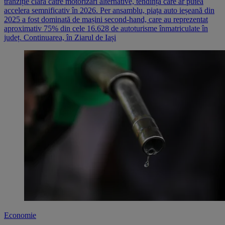
tranziție clară către motorizări alternative, tendință care ar putea
accelera semnificativ în 2026. Per ansamblu, piața auto ieșeană din
2025 a fost dominată de mașini second-hand, care au reprezentat
aproximativ 75% din cele 16.628 de autoturisme înmatriculate în
județ. Continuarea, în Ziarul de Iași
Economie