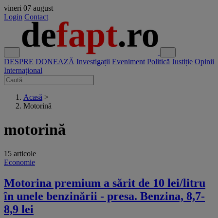
vineri
07 august
Login
Contact
DESPRE
DONEAZĂ
Investigații
Eveniment
Politică
Justiție
Opinii
Internațional
Acasă
>
Motorină
motorină
15 articole
Economie
Motorina premium a sărit de 10 lei/litru
în unele benzinării - presa. Benzina, 8,7-
8,9 lei