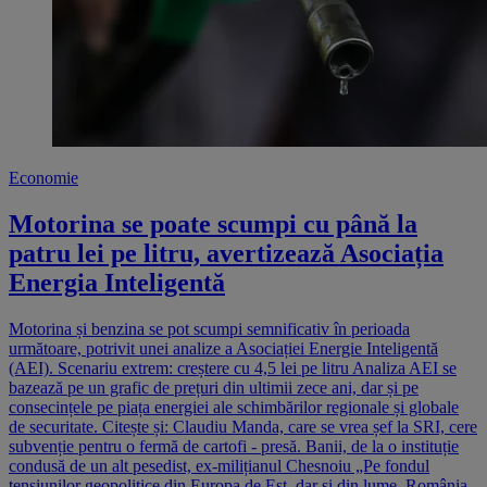
Economie
Motorina se poate scumpi cu până la
patru lei pe litru, avertizează Asociația
Energia Inteligentă
Motorina și benzina se pot scumpi semnificativ în perioada
următoare, potrivit unei analize a Asociației Energie Inteligentă
(AEI). Scenariu extrem: creștere cu 4,5 lei pe litru Analiza AEI se
bazează pe un grafic de prețuri din ultimii zece ani, dar și pe
consecințele pe piața energiei ale schimbărilor regionale și globale
de securitate. Citește și: Claudiu Manda, care se vrea șef la SRI, cere
subvenție pentru o fermă de cartofi - presă. Banii, de la o instituție
condusă de un alt pesedist, ex-milițianul Chesnoiu „Pe fondul
tensiunilor geopolitice din Europa de Est, dar și din lume, România