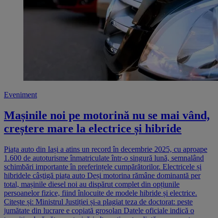
Eveniment
Mașinile noi pe motorină nu se mai vând,
creștere mare la electrice și hibride
Piața auto din Iași a atins un record în decembrie 2025, cu aproape
1.600 de autoturisme înmatriculate într-o singură lună, semnalând
schimbări importante în preferințele cumpărătorilor. Electricele și
hibridele câștigă piața auto Deși motorina rămâne dominantă per
total, mașinile diesel noi au dispărut complet din opțiunile
persoanelor fizice, fiind înlocuite de modele hibride și electrice.
Citește și: Ministrul Justiției și-a plagiat teza de doctorat: peste
jumătate din lucrare e copiată grosolan Datele oficiale indică o