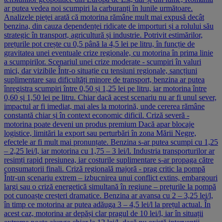
ar putea vedea noi scumpiri la carburanți în lunile următoare.
Analizele pieței arată că motorina rămâne mult mai expusă decât
benzina, din cauza dependenței ridicate de importuri și a rolului său
strategic în transport, agricultură și industrie. Potrivit estimărilor,
prețurile pot crește cu 0,5 până la 4,5 lei pe litru, în funcție de
gravitatea unei eventuale crize regionale, cu motorina în prima linie
a scumpirilor. Scenariul unei crize moderate - scumpiri în valuri
mici, dar vizibile Într-o situație cu tensiuni regionale, sancțiuni
suplimentare sau dificultăți minore de transport, benzina ar putea
înregistra scumpiri între 0,50 și 1,25 lei pe litru, iar motorina între
0,60 și 1,50 lei pe litru. Chiar dacă acest scenariu nu ar fi unul sever,
impactul ar fi imediat, mai ales la motorină, unde cererea rămâne
constantă chiar și în context economic dificil. Criză severă -
motorina poate deveni un produs premium Dacă apar blocaje
logistice, limitări la export sau perturbări în zona Mării Negre,
efectele ar fi mult mai pronunțate. Benzina s-ar putea scumpi cu 1,25
– 2,25 lei/l, iar motorina cu 1,75 – 3 lei/l. Industria transporturilor ar
resimți rapid presiunea, iar costurile suplimentare s-ar propaga către
consumatorii finali. Criză regională majoră - prag critic la pompă
Într-un scenariu extrem – izbucnirea unui conflict extins, embargouri
largi sau o criză energetică simultană în regiune – prețurile la pompă
pot cunoaște creșteri dramatice. Benzina ar avansa cu 2 – 3,25 lei/l,
în timp ce motorina ar putea adăuga 3 – 4,5 lei/l la prețul actual. În
acest caz, motorina ar depăși clar pragul de 10 lei/l, iar în situații