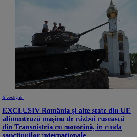
Investigații
EXCLUSIV România și alte state din UE
alimentează mașina de război rusească
din Transnistria cu motorină, în ciuda
sancțiunilor internaționale