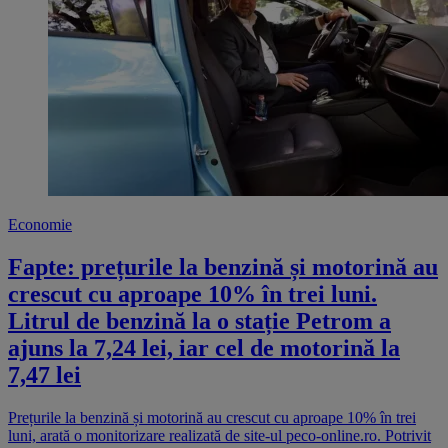
Economie
Fapte: prețurile la benzină și motorină au
crescut cu aproape 10% în trei luni.
Litrul de benzină la o stație Petrom a
ajuns la 7,24 lei, iar cel de motorină la
7,47 lei
Prețurile la benzină și motorină au crescut cu aproape 10% în trei
luni, arată o monitorizare realizată de site-ul peco-online.ro. Potrivit