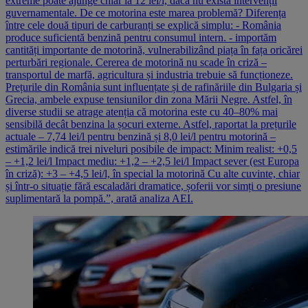
extreme poate ajunge chiar la 12 lei/l, dacă nu există intervenții
guvernamentale. De ce motorina este marea problemă? Diferența
între cele două tipuri de carburanți se explică simplu: - România
produce suficientă benzină pentru consumul intern. - importăm
cantități importante de motorină, vulnerabilizând piața în fața oricărei
perturbări regionale. Cererea de motorină nu scade în criză –
transportul de marfă, agricultura și industria trebuie să funcționeze.
Prețurile din România sunt influențate și de rafinăriile din Bulgaria și
Grecia, ambele expuse tensiunilor din zona Mării Negre. Astfel, în
diverse studii se atrage atenția că motorina este cu 40–80% mai
sensibilă decât benzina la șocuri externe. Astfel, raportat la prețurile
actuale – 7,74 lei/l pentru benzină și 8,0 lei/l pentru motorină –
estimările indică trei niveluri posibile de impact: Minim realist: +0,5
– +1,2 lei/l Impact mediu: +1,2 – +2,5 lei/l Impact sever (est Europa
în criză): +3 – +4,5 lei/l, în special la motorină Cu alte cuvinte, chiar
și într-o situație fără escaladări dramatice, șoferii vor simți o presiune
suplimentară la pompă.”, arată analiza AEI.