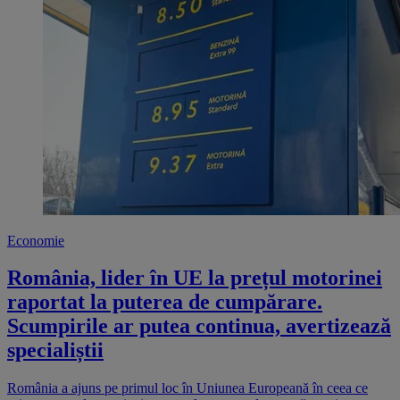
Economie
România, lider în UE la prețul motorinei
raportat la puterea de cumpărare.
Scumpirile ar putea continua, avertizează
specialiștii
România a ajuns pe primul loc în Uniunea Europeană în ceea ce