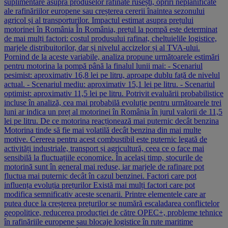
suplimentare asupra produselor rafinate rusești, opriri neplanificate
ale rafinăriilor europene sau creșterea cererii înaintea sezonului
agricol și al transporturilor. Impactul estimat asupra prețului
motorinei în România În România, prețul la pompă este determinat
de mai mulți factori: costul produsului rafinat, cheltuielile logistice,
marjele distribuitorilor, dar și nivelul accizelor și al TVA-ului.
Pornind de la aceste variabile, analiza propune următoarele estimări
pentru motorina la pompă până la finalul lunii mai: - Scenariul
pesimist: aproximativ 16,8 lei pe litru, aproape dublu față de nivelul
actual. - Scenariul mediu: aproximativ 15,1 lei pe litru. - Scenariul
optimist: aproximativ 11,5 lei pe litru. Potrivit evaluării probabilistice
incluse în analiză, cea mai probabilă evoluție pentru următoarele trei
luni ar indica un preț al motorinei în România în jurul valorii de 11,5
lei pe litru. De ce motorina reacționează mai puternic decât benzina
Motorina tinde să fie mai volatilă decât benzina din mai multe
motive. Cererea pentru acest combustibil este puternic legată de
activități industriale, transport și agricultură, ceea ce o face mai
sensibilă la fluctuațiile economice. În același timp, stocurile de
motorină sunt în general mai reduse, iar marjele de rafinare pot
fluctua mai puternic decât în cazul benzinei. Factori care pot
influența evoluția prețurilor Există mai mulți factori care pot
modifica semnificativ aceste scenarii. Printre elementele care ar
putea duce la creșterea prețurilor se numără escaladarea conflictelor
geopolitice, reducerea producției de către OPEC+, probleme tehnice
în rafinăriile europene sau blocaje logistice în rute maritime