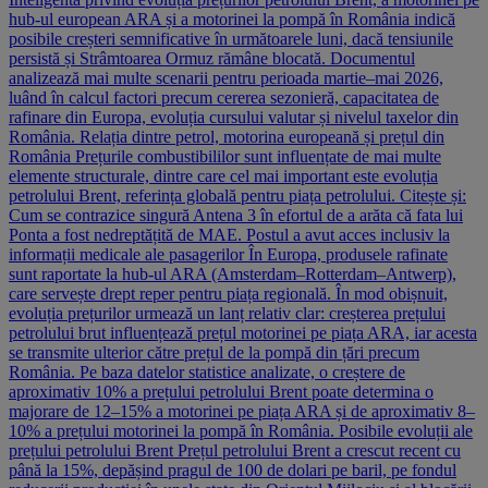
hub-ul european ARA și a motorinei la pompă în România indică
posibile creșteri semnificative în următoarele luni, dacă tensiunile
persistă și Strâmtoarea Ormuz rămâne blocată. Documentul
analizează mai multe scenarii pentru perioada martie–mai 2026,
luând în calcul factori precum cererea sezonieră, capacitatea de
rafinare din Europa, evoluția cursului valutar și nivelul taxelor din
România. Relația dintre petrol, motorina europeană și prețul din
România Prețurile combustibililor sunt influențate de mai multe
elemente structurale, dintre care cel mai important este evoluția
petrolului Brent, referința globală pentru piața petrolului. Citește și:
Cum se contrazice singură Antena 3 în efortul de a arăta că fata lui
Ponta a fost nedreptățită de MAE. Postul a avut acces inclusiv la
informații medicale ale pasagerilor În Europa, produsele rafinate
sunt raportate la hub-ul ARA (Amsterdam–Rotterdam–Antwerp),
care servește drept reper pentru piața regională. În mod obișnuit,
evoluția prețurilor urmează un lanț relativ clar: creșterea prețului
petrolului brut influențează prețul motorinei pe piața ARA, iar acesta
se transmite ulterior către prețul de la pompă din țări precum
România. Pe baza datelor statistice analizate, o creștere de
aproximativ 10% a prețului petrolului Brent poate determina o
majorare de 12–15% a motorinei pe piața ARA și de aproximativ 8–
10% a prețului motorinei la pompă în România. Posibile evoluții ale
prețului petrolului Brent Prețul petrolului Brent a crescut recent cu
până la 15%, depășind pragul de 100 de dolari pe baril, pe fondul