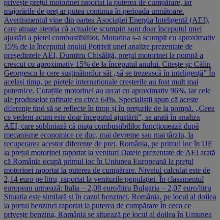
privește prețul motorinei raportat la puterea de cumpărare, iar
majorările de preț ar putea continua în perioada următoare.
Avertismentul vine din partea Asociației Energia Inteligentă (AEI),
care atrage atenția că actualele scumpiri sunt doar începutul unei
ajustări a pieței combustibililor. Motorina s-a scumpit cu aproximativ
15% de la începutul anului Potrivit unei analize prezentate de
președintele AEI, Dumitru Chisăliță, prețul motorinei la pompă a
crescut cu aproximativ 15% de la începutul anului. Citește și: Călin
Georgescu le cere susținătorilor săi „să se trezească în inteligență” În
același timp, pe piețele internaționale creșterile au fost mult mai
puternice. Cotațiile motorinei au urcat cu aproximativ 96%, iar cele
ale produselor rafinate cu circa 64%. Specialiștii spun că aceste
diferențe tind să se reflecte în timp și în prețurile de la pompă. „Ceea
ce vedem acum este doar începutul ajustării”, se arată în analiza
AEI, care subliniază că piața combustibililor funcționează după
mecanisme economice ce duc, mai devreme sau mai târziu, la
recuperarea acestor diferențe de preț. România, pe primul loc în UE
la prețul motorinei raportat la venituri Datele prezentate de AEI arată
că România ocupă primul loc în Uniunea Europeană la prețul
motorinei raportat la puterea de cumpărare. Nivelul calculat este de
2,14 euro pe litru, raportat la veniturile populației. În clasamentul
european urmează: Italia – 2,08 euro/litru Bulgaria – 2,07 euro/litru
Situația este similară și în cazul benzinei. România, pe locul al doilea
la prețul benzinei raportat la puterea de cumpărare În ceea ce
privește benzina, România se situează pe locul al doilea în Uniunea