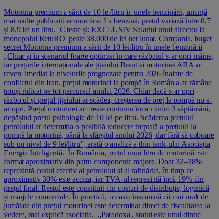
Motorina premium a sărit de 10 lei/litru în unele benzinării, anunță
mai multe publicații economice. La benzină, prețul variază între 8,7
și 8,9 lei un litru. Citește și: EXCLUSIV Salariul unui director la
monopolul RetuRO: peste 38.000 de lei net lunar. Compania, buget
secret Motorina premium a sărit de 10 lei/litru în unele benzinării
„Chiar și în scenariul foarte optimist în care războiul s‑ar opri mâine,
iar prețurile internaționale ale țițeiului Brent și motorinei ARA ar
reveni imediat la nivelurile prognozate pentru 2026 înainte de
conflictul din Iran, prețul motorinei la pompă în România ar rămâne
totuși ridicat pe tot parcursul anului 2026. Chiar dacă s-ar opri
războiul și prețul țițeiului ar scădea, creșterea de preț la pompă nu s-
ar opri. Prețul motorinei ar crește continuu înca minim 3 săptămâni,
depășind prețul psihologic de 10 lei pe litru. Scăderea prețului
petrolului ar determina o posibilă reducere treptată a prețului la
pompă la motorină, până la sfârșitul anului 2026, dar fără să coboare
sub un nivel de 9 lei/litru”, arată o analiză a thin tank-ului Asociația
Energia Inteligentă. În România, prețul unui litru de motorină este
format aproximativ din patru componente majore. Doar 32–38%
reprezintă costul efectiv al petrolului și al rafinăriei, în timp ce
aproximativ 30% este acciza, iar TVA-ul reprezintă încă 19% din
prețul final. Restul este constituit din costuri de distribuție, logistică
și marjele comerciale. În practică, aceasta înseamnă că mai mult de
jumătate din prețul motorinei este determinat direct de fiscalitatea la
vedere, mai explică asociația. „Paradoxal, statul este unul dintre