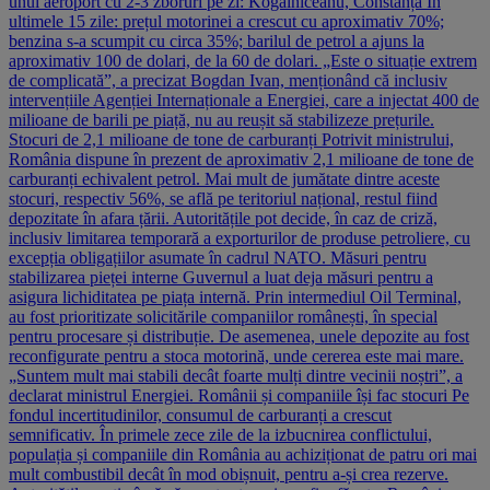
unui aeroport cu 2-3 zboruri pe zi: Kogălniceanu, Constanța În
ultimele 15 zile: prețul motorinei a crescut cu aproximativ 70%;
benzina s-a scumpit cu circa 35%; barilul de petrol a ajuns la
aproximativ 100 de dolari, de la 60 de dolari. „Este o situație extrem
de complicată”, a precizat Bogdan Ivan, menționând că inclusiv
intervențiile Agenției Internaționale a Energiei, care a injectat 400 de
milioane de barili pe piață, nu au reușit să stabilizeze prețurile.
Stocuri de 2,1 milioane de tone de carburanți Potrivit ministrului,
România dispune în prezent de aproximativ 2,1 milioane de tone de
carburanți echivalent petrol. Mai mult de jumătate dintre aceste
stocuri, respectiv 56%, se află pe teritoriul național, restul fiind
depozitate în afara țării. Autoritățile pot decide, în caz de criză,
inclusiv limitarea temporară a exporturilor de produse petroliere, cu
excepția obligațiilor asumate în cadrul NATO. Măsuri pentru
stabilizarea pieței interne Guvernul a luat deja măsuri pentru a
asigura lichiditatea pe piața internă. Prin intermediul Oil Terminal,
au fost prioritizate solicitările companiilor românești, în special
pentru procesare și distribuție. De asemenea, unele depozite au fost
reconfigurate pentru a stoca motorină, unde cererea este mai mare.
„Suntem mult mai stabili decât foarte mulți dintre vecinii noștri”, a
declarat ministrul Energiei. Românii și companiile își fac stocuri Pe
fondul incertitudinilor, consumul de carburanți a crescut
semnificativ. În primele zece zile de la izbucnirea conflictului,
populația și companiile din România au achiziționat de patru ori mai
mult combustibil decât în mod obișnuit, pentru a-și crea rezerve.