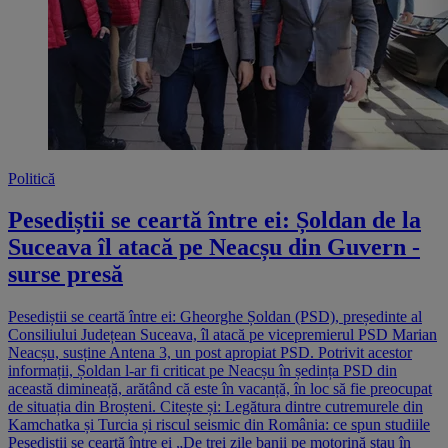
Politică
Pesediștii se ceartă între ei: Șoldan de la
Suceava îl atacă pe Neacșu din Guvern -
surse presă
Pesediștii se ceartă între ei: Gheorghe Șoldan (PSD), președinte al
Consiliului Județean Suceava, îl atacă pe vicepremierul PSD Marian
Neacșu, susține Antena 3, un post apropiat PSD. Potrivit acestor
informații, Șoldan l-ar fi criticat pe Neacșu în ședința PSD din
această dimineață, arătând că este în vacanță, în loc să fie preocupat
de situația din Broșteni. Citește și: Legătura dintre cutremurele din
Kamchatka și Turcia și riscul seismic din România: ce spun studiile
Pesediștii se ceartă între ei „De trei zile banii pe motorină stau în