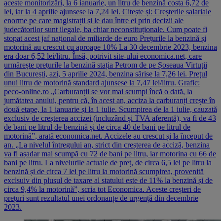
aceste monitorizări, la 6 ianuarie, un litru de benzină costa 6,72 de
lei, iar la 4 aprilie ajunsese la 7,24 lei. Citește și: Creșterile salariale
enorme pe care magistrații și le dau între ei prin decizii ale
judecătorilor sunt ilegale, ba chiar neconstituționale. Cum poate fi
stopat acest jaf național de miliarde de euro Prețurile la benzină și
motorină au crescut cu aproape 10% La 30 decembrie 2023, benzina
era doar 6,52 lei/litru. Însă, potrivit site-ului economica.net, care
urmărește prețurile la benzină stația Petrom de pe Șoseaua Virtuții
din București, azi, 5 aprilie 2024, benzina sărise la 7,26 lei. Prețul
unui litru de motorină standard ajunsese la 7,47 lei/litru. Grafic:
peco-online.ro „Carburanții se vor mai scumpi încă o dată, la
jumătatea anului, pentru că, în acest an, acciza la carburanți crește în
două etape, la 1 ianuarie și la 1 iulie. Scumpirea de la 1 iulie, cauzată
exclusiv de creșterea accizei (incluzând și TVA aferentă), va fi de 43
de bani pe litrul de benzină și de circa 40 de bani pe litrul de
motorină”, arată economica.net. Accizele au crescut și la început de
an. „La nivelul întregului an, strict din creșterea de acciză, benzina
va fi așadar mai scumpă cu 72 de bani pe litru, iar motorina cu 66 de
bani pe litru. La nivelurile actuale de preț, de circa 6,5 lei pe litru la
benzină și de circa 7 lei pe litru la motorină scumpirea, provenită
exclsuiv din plusul de taxare al statului este de 11% la benzină și de
circa 9,4% la motorină”, scria tot Economica. Aceste creșteri de
prețuri sunt rezultatul unei ordonanțe de urgență din decembrie
2023.