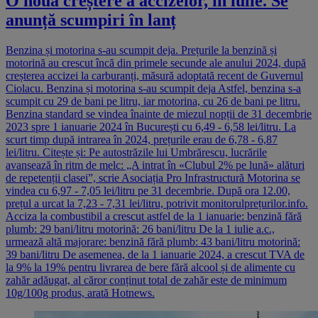
O nouă creștere a accizelor, în iulie. Se
anunță scumpiri în lanț
Benzina și motorina s-au scumpit deja. Prețurile la benzină și
motorină au crescut încă din primele secunde ale anului 2024, după
creșterea accizei la carburanți, măsură adoptată recent de Guvernul
Ciolacu. Benzina și motorina s-au scumpit deja Astfel, benzina s-a
scumpit cu 29 de bani pe litru, iar motorina, cu 26 de bani pe litru.
Benzina standard se vindea înainte de miezul nopții de 31 decembrie
2023 spre 1 ianuarie 2024 în București cu 6,49 - 6,58 lei/litru. La
scurt timp după intrarea în 2024, prețurile erau de 6,78 - 6,87
lei/litru. Citește și: Pe autostrăzile lui Umbrărescu, lucrările
avansează în ritm de melc: „A intrat în «Clubul 2% pe lună» alături
de repetenții clasei”, scrie Asociația Pro Infrastructură Motorina se
vindea cu 6,97 - 7,05 lei/litru pe 31 decembrie. După ora 12.00,
prețul a urcat la 7,23 - 7,31 lei/litru, potrivit monitorulprețurilor.info.
Acciza la combustibil a crescut astfel de la 1 ianuarie: benzină fără
plumb: 29 bani/litru motorină: 26 bani/litru De la 1 iulie a.c.,
urmează altă majorare: benzină fără plumb: 43 bani/litru motorină:
39 bani/litru De asemenea, de la 1 ianuarie 2024, a crescut TVA de
la 9% la 19% pentru livrarea de bere fără alcool și de alimente cu
zahăr adăugat, al căror conținut total de zahăr este de minimum
10g/100g produs, arată Hotnews.