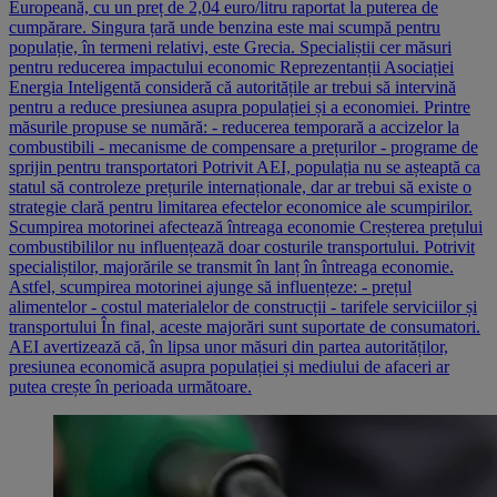
Europeană, cu un preț de 2,04 euro/litru raportat la puterea de
cumpărare. Singura țară unde benzina este mai scumpă pentru
populație, în termeni relativi, este Grecia. Specialiștii cer măsuri
pentru reducerea impactului economic Reprezentanții Asociației
Energia Inteligentă consideră că autoritățile ar trebui să intervină
pentru a reduce presiunea asupra populației și a economiei. Printre
măsurile propuse se numără: - reducerea temporară a accizelor la
combustibili - mecanisme de compensare a prețurilor - programe de
sprijin pentru transportatori Potrivit AEI, populația nu se așteaptă ca
statul să controleze prețurile internaționale, dar ar trebui să existe o
strategie clară pentru limitarea efectelor economice ale scumpirilor.
Scumpirea motorinei afectează întreaga economie Creșterea prețului
combustibililor nu influențează doar costurile transportului. Potrivit
specialiștilor, majorările se transmit în lanț în întreaga economie.
Astfel, scumpirea motorinei ajunge să influențeze: - prețul
alimentelor - costul materialelor de construcții - tarifele serviciilor și
transportului În final, aceste majorări sunt suportate de consumatori.
AEI avertizează că, în lipsa unor măsuri din partea autorităților,
presiunea economică asupra populației și mediului de afaceri ar
putea crește în perioada următoare.