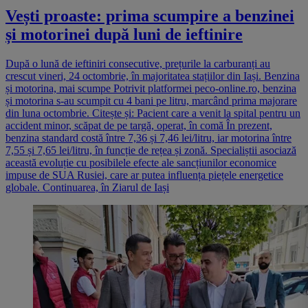
Vești proaste: prima scumpire a benzinei
și motorinei după luni de ieftinire
După o lună de ieftiniri consecutive, prețurile la carburanți au
crescut vineri, 24 octombrie, în majoritatea stațiilor din Iași. Benzina
și motorina, mai scumpe Potrivit platformei peco-online.ro, benzina
și motorina s-au scumpit cu 4 bani pe litru, marcând prima majorare
din luna octombrie. Citește și: Pacient care a venit la spital pentru un
accident minor, scăpat de pe targă, operat, în comă În prezent,
benzina standard costă între 7,36 și 7,46 lei/litru, iar motorina între
7,55 și 7,65 lei/litru, în funcție de rețea și zonă. Specialiștii asociază
această evoluție cu posibilele efecte ale sancțiunilor economice
impuse de SUA Rusiei, care ar putea influența piețele energetice
globale. Continuarea, în Ziarul de Iași