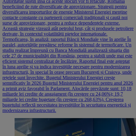
Autoritățile susțin însă că aceste stocuri vor fi refăcute, România
beneficiind de rute diversificate de aprovizionare. Strategii pentru
diversificarea importurilor de energie Ministerul Energiei menține
contacte constante cu partenerii comerciali tradiționali și caută noi
surse de aprovizionare, pentru a reduce dependențele externe.
Această strategie vizează atât petrolul brut, cât și produsele petroliere
derivate, în contextul volatilității piețelor internaționale.
Termoficarea, în analiză: raportul Băncii Mondiale vine în aprilie În
paralel, autoritățile pregătesc reforme în sistemul de termoficare. Un
studiu realizat împreună cu Banca Mondială analizează situația din
cele 27 de municipalități din România, pentru a stabili unde mai este
eficient sistemul centralizat de încălzire. Raportul final este așteptat
în luna aprilie și va indica investițiile necesare pentru modernizarea
infrastructurii, în special în orașe precum București și Craiova, unde
rețelele sunt învechite. Bugetul Ministerului Energiei crește
semnificativ în 2026 Bugetul Ministerului Energiei pentru anul 2026
a primit aviz favorabil în Parlament. Alocările prevăzute sunt: 10,18
miliarde lei credite de angajament (în creștere cu 24,06%); 19,7
miliarde lei credite bugetare (în creștere cu 268,63%). Creșterea
bugetului reflectă necesitatea investițiilor în securitatea energetică și
modernizarea infrastructurii.