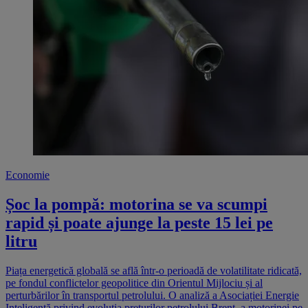
Economie
Șoc la pompă: motorina se va scumpi
rapid și poate ajunge la peste 15 lei pe
litru
Piața energetică globală se află într-o perioadă de volatilitate ridicată,
pe fondul conflictelor geopolitice din Orientul Mijlociu și al
perturbărilor în transportul petrolului. O analiză a Asociației Energie
Inteligentă privind evoluția prețurilor petrolului Brent, a motorinei pe