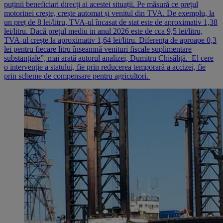
puținii beneficiari direcți ai acestei situații. Pe măsură ce prețul
motorinei crește, crește automat și venitul din TVA. De exemplu, la
un preț de 8 lei/litru, TVA-ul încasat de stat este de aproximativ 1,38
lei/litru. Dacă prețul mediu in anul 2026 este de cca 9,5 lei/litru,
TVA-ul crește la aproximativ 1,64 lei/litru. Diferența de aproape 0,3
lei pentru fiecare litru înseamnă venituri fiscale suplimentare
substanțiale”, mai arată autorul analizei, Dumitru Chisăliță. El cere
o intervenție a statului, fie prin reducerea temporară a accizei, fie
prin scheme de compensare pentru agricultori.