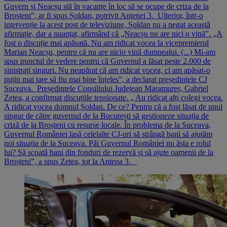
Guvern și Neacșu stă în vacanțe în loc să se ocupe de criza de la
Broșteni”, ar fi spus Șoldan, potrivit Antenei 3. Ulterior, într-o
intervenție la acest post de televiziune, Șoldan nu a negat această
afirmație, dar a nuanțat, afirmând că „Neacșu nu are nici o vină”. „A
fost o discuție mai apăsată. Nu am ridicat vocea la vicepremierul
Marian Neacșu, pentru că nu are nicio vină dumnealui. (...) Mi-am
spus punctul de vedere pentru că Guvernul a lăsat peste 2.000 de
sinistrați singuri. Nu neapărat că am ridicat vocea, ci am apăsat-o
puțin mai tare să fiu mai bine înțeles”, a declarat președintele CJ
Suceava. Președintele Consiliului Județean Maramureș, Gabriel
Zetea, a confirmat discuțiile tensionate. „ Au ridicat alți colegi vocea.
A ridicat vocea domnul Șoldan. De ce? Pentru că a fost lăsat de unul
singur de către guvernul de la București să gestioneze situația de
criză de la Broșteni cu resurse locale. În problema de la Suceava,
Guvernul României lasă celelalte CJ-uri să strângă bani să ajutăm
noi situația de la Suceava. Păi Guvernul României nu ăsta e rolul
lui? Să scoată bani din fonduri de rezervă și să ajute oamenii de la
Broșteni”, a spus Zetea, tot la Antena 3.