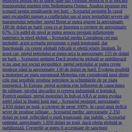
reducerii producției în unele state din Orientul Mijlociu și al blocării
transportului maritim prin Strâmtoarea Ormuz. Analiza propune trei
scenarii pentru următoarele trei luni: - Scenariul pesimist În cazul
unei escaladări majore a conflictului sau al unor perturbări severe ale
transportului petrolier, prețul Brent ar putea ajunge la aproximativ
180 de dolari pe baril, ceea ce ar însemna o creștere de aproximativ
67%. Un astfel de nivel ar putea genera presiuni inflaționiste
puternice la nivel global. - Scenariul mediu Considerat cel mai
probabil, acest scenariu presupune o piață tensionată, dar
funcțională, cu cerere globală ridicată și ofertă relativ limitată. În
acest caz, prețul petrolului ar putea urca la aproximativ 155 de dolari
pe baril. - Scenariul optimist Dacă producția globală se stabilizează
și nu apar noi șocuri geopolitice, prețul petrolului ar putea crește
moderat până la aproximativ 130 de dolari pe baril. Evoluția posibilă
a motorinei pe piața europeană Motorina este considerată unul dintre
cele mai sensibile produse petroliere la schimbările de pe piața
energetică. În Europa, prețul acesteia este influențat de capacitatea
de rafinare, nivelul stocurilor și cererea industrială și logistică.
Potrivit analizei, prețul motorinei în hub-ul ARA ar putea evolua
astfel până la finalul lunii mai: - Scenariul pesimist: aproximativ
2.850 dolari pe tonă, o creștere de peste 100%, în cazul unui deficit
sever de produse rafinate. - Scenariul mediu: aproximativ 2.350
dolari pe tonă, reflectând o piață tensionată, dar stabilă. - Scenariul
optimist: aproximativ 1.850 dolari pe tonă, dacă oferta globală se
stabilizează. Creșterile ar putea fi accentuate de sancțiuni