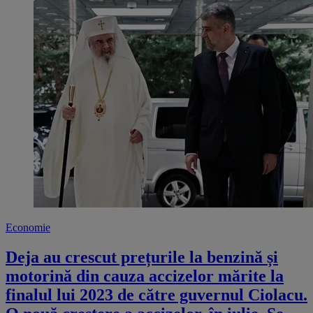
Economie
Deja au crescut prețurile la benzină și
motorină din cauza accizelor mărite la
finalul lui 2023 de către guvernul Ciolacu.