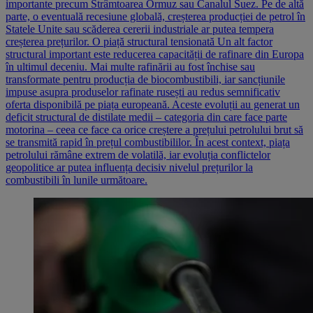
importante precum Strâmtoarea Ormuz sau Canalul Suez. Pe de altă
parte, o eventuală recesiune globală, creșterea producției de petrol în
Statele Unite sau scăderea cererii industriale ar putea tempera
creșterea prețurilor. O piață structural tensionată Un alt factor
structural important este reducerea capacității de rafinare din Europa
în ultimul deceniu. Mai multe rafinării au fost închise sau
transformate pentru producția de biocombustibili, iar sancțiunile
impuse asupra produselor rafinate rusești au redus semnificativ
oferta disponibilă pe piața europeană. Aceste evoluții au generat un
deficit structural de distilate medii – categoria din care face parte
motorina – ceea ce face ca orice creștere a prețului petrolului brut să
se transmită rapid în prețul combustibililor. În acest context, piața
petrolului rămâne extrem de volatilă, iar evoluția conflictelor
geopolitice ar putea influența decisiv nivelul prețurilor la
combustibili în lunile următoare.