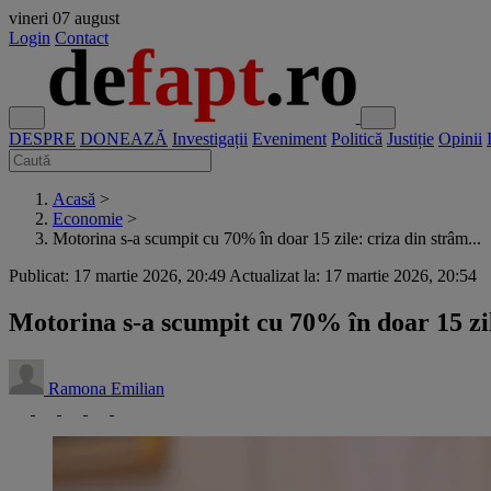
vineri
07 august
Login
Contact
DESPRE
DONEAZĂ
Investigații
Eveniment
Politică
Justiție
Opinii
Acasă
>
Economie
>
Motorina s-a scumpit cu 70% în doar 15 zile: criza din strâm...
Publicat: 17 martie 2026, 20:49
Actualizat la: 17 martie 2026, 20:54
Motorina s-a scumpit cu 70% în doar 15 z
Ramona Emilian