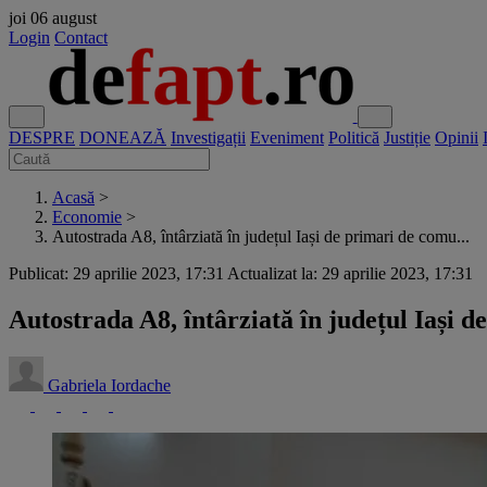
joi
06 august
Login
Contact
DESPRE
DONEAZĂ
Investigații
Eveniment
Politică
Justiție
Opinii
Acasă
>
Economie
>
Autostrada A8, întârziată în județul Iași de primari de comu...
Publicat: 29 aprilie 2023, 17:31
Actualizat la: 29 aprilie 2023, 17:31
Autostrada A8, întârziată în județul Iași 
Gabriela Iordache