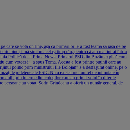
 care se vota on-line, așa că primarilor le-a fost teamă să iasă de pe
oarte bine şi mă simt în acelaşi timp rău, pentru că am mai intrat într-o
 România Politică de la Prima News. Primarul PSD din Buzău explică cum
tiu cum votează”, a spus Toma. Acesta a fost printre puținii care au
jinul politic prim-ministrului Ilie Bolojan” s-a desfășurat online, pe o
nizațiile județene ale PSD. Nu a existat nici un fel de intimitate în
omânii, prin intermediul colegilor care au primit votul în diferite
te persoane au votat. Sorin Grindeanu a oferit un număr general, de