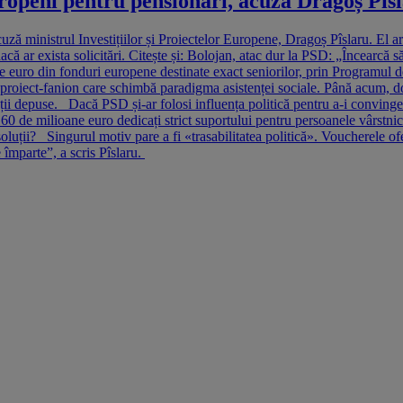
ropeni pentru pensionari, acuză Dragoș Pîsla
uză ministrul Investițiilor și Proiectelor Europene, Dragoș Pîslaru. El a
 dacă ar exista solicitări. Citește și: Bolojan, atac dur la PSD: „Încearc
de euro din fonduri europene destinate exact seniorilor, prin Programul
 Un proiect-fanion care schimbă paradigma asistenței sociale. Până acum,
ii depuse. Dacă PSD și-ar folosi influența politică pentru a-i convinge 
0 de milioane euro dedicați strict suportului pentru persoanele vârstnic
ții? Singurul motiv pare a fi «trasabilitatea politică». Voucherele ofer
e împarte”, a scris Pîslaru.