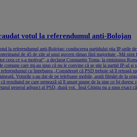
audat votul la referendumul anti-Bolojan
 la referendumul anti-Bolojan: conducerea partidului știa IP-urile de pe
interimatul de 45 de zile al unui guvern rămas fără majoritate „Mă simt f
t de tot ceea ce s-a motivat”, a declarat Constantin Toma, la emisiunea
 comune care mi-au spus că nu le convine că se ştie la partid IP-ul şi ş
referendumul cu întrebarea „Considerați că PSD trebuie să îi retragă spri
ineață. Voturile s-au dat de pe telefoane mobile, arată filmări de la orga
că rezultatul pe care urmează să îl anunț spune de la sine ce își doresc r
tarul general adjunct al PSD, după vot. Însă Ghigiu nu a spus exact câ