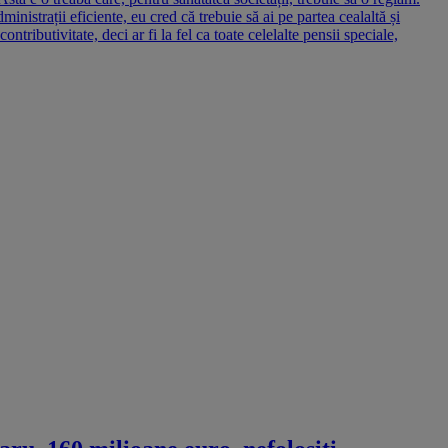
inistrații eficiente, eu cred că trebuie să ai pe partea cealaltă și
tributivitate, deci ar fi la fel ca toate celelalte pensii speciale,