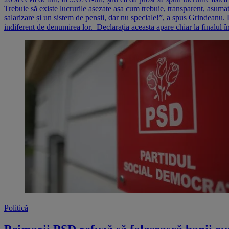
Trebuie să existe lucrurile așezate așa cum trebuie, transparent, asumat d
salarizare și un sistem de pensii, dar nu speciale!”, a spus Grindeanu. Da
indiferent de denumirea lor. Declarația aceasta apare chiar la finalul în
Politică