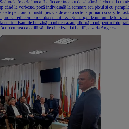
Ședințele foto de lunea. La fiecare început de săptămână chema la ministe
 când le vorbește, poză individuală la semnare (cu pixul și cu ștampila 
 toate pe cloud-ul instituției. Ca de acolo să le ia primarii și să și le r
el, nu să reducem birocrația și hârtiile. Și mă gândeam luni de luni, cân
 la centru. Bani de benzină, bani de cazare, diurnă, bani pentru fotograful
Ca nu cumva ca edilii să uite cine le-a dat banii”, a scris Angelescu.