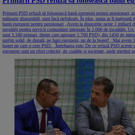
Primarii PSD refuză să folosească banii eu
Primarii PSD refuză să folosească banii europeni pentru pensionari, ac
milioane disponibili, sunt încă nefolosiți. În plus, suma ar fi majorată
banii europeni pentru pensionari „Avem la dispoziție peste 1 miliard 
pregătiți pentru servicii comunitare integrate în 2.000 de localități.
sunt 3.180 primari, dintre care aproape 1.700 PSD), din 1450 de intenț
sprijin solid, de durată, pe bani europeni, nu de la buget! Mai avem 16
buget pe care o cere PSD. Întrebarea este: De ce refuză PSD aceste solu
europene sunt un efort colectiv, de coaliție și societate, unde meritul s