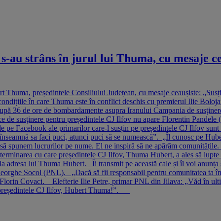
 s-au strâns în jurul lui Thuma, cu mesaje ce
ert Thuma, președintele Consiliului Județean, cu mesaje ceaușiste: „Susțin
condițiile în care Thuma este în conflict deschis cu premierul Ilie Boloj
upă 36 de ore de bombardamente asupra Iranului Campania de susținere
e de susținere pentru președintele CJ Ilfov nu apare Florentin Pandele (
de pe Facebook ale primarilor care-l susțin pe președintele CJ Ilfov sunt 
i înseamnă sa faci puci, atunci puci să se numească”. „Îl cunosc pe Hub
gă să spunem lucrurilor pe nume. El ne inspiră să ne apărăm comunitățile.
erminarea cu care președintele CJ Ilfov, Thuma Hubert, a ales să lupte p
 la adresa lui Thuma Hubert. Îi transmit pe această cale și îl voi anunța ș
orghe Socol (PNL). „Dacă să fii responsabil pentru comunitatea ta înse
rin Covaci. Elefterie Ilie Petre, primar PNL din Jilava: „Văd în ultima 
 de președintele CJ Ilfov, Hubert Thuma!”.