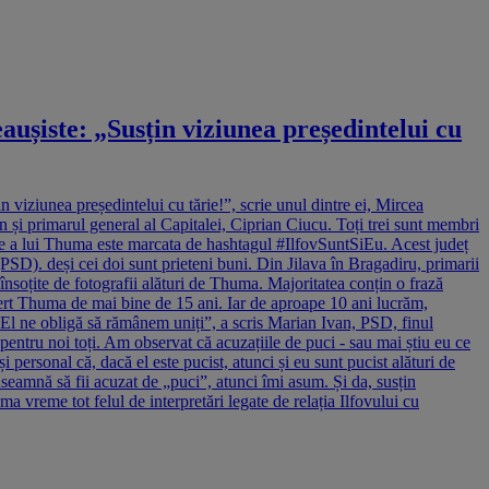
aușiste: „Susțin viziunea președintelui cu
 viziunea președintelui cu tărie!”, scrie unul dintre ei, Mircea
an și primarul general al Capitalei, Ciprian Ciucu. Toți trei sunt membri
 a lui Thuma este marcata de hashtagul #IlfovSuntSiEu. Acest județ
PSD). deși cei doi sunt prieteni buni. Din Jilava în Bragadiru, primarii
însoțite de fotografii alături de Thuma. Majoritatea conțin o frază
ert Thuma de mai bine de 15 ani. Iar de aproape 10 ani lucrăm,
 El ne obligă să rămânem uniți”, a scris Marian Ivan, PSD, finul
entru noi toți. Am observat că acuzațiile de puci - sau mai știu eu ce
i personal că, dacă el este pucist, atunci și eu sunt pucist alături de
amnă să fii acuzat de „puci”, atunci îmi asum. Și da, susțin
vreme tot felul de interpretări legate de relația Ilfovului cu