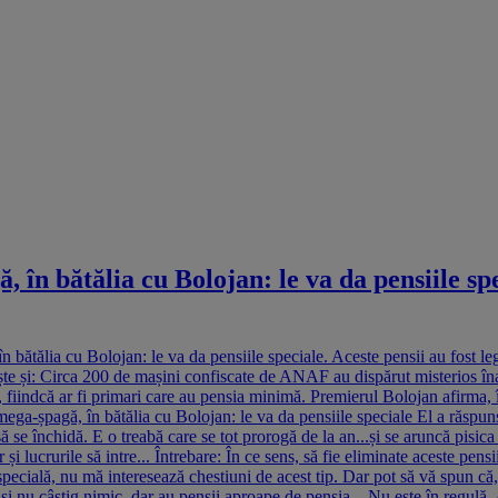
în bătălia cu Bolojan: le va da pensiile spe
bătălia cu Bolojan: le va da pensiile speciale. Aceste pensii au fost leg
ște și: Circa 200 de mașini confiscate de ANAF au dispărut misterios înai
fiindcă ar fi primari care au pensia minimă. Premierul Bolojan afirma, î
a-șpagă, în bătălia cu Bolojan: le va da pensiile speciale El a răspuns 
 se închidă. E o treabă care se tot prorogă de la an...și se aruncă pisica
 și lucrurile să intre... Întrebare: În ce sens, să fie eliminate aceste pen
pecială, nu mă interesează chestiuni de acest tip. Dar pot să vă spun că,
 și nu câștig nimic, dar au pensii aproape de pensia....Nu este în regulă. 