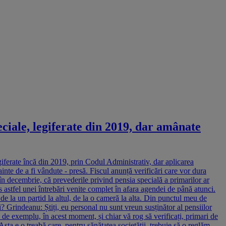
ciale, legiferate din 2019, dar amânate
iferate încă din 2019, prin Codul Administrativ, dar aplicarea
nte de a fi vândute - presă. Fiscul anunță verificări care vor dura
n decembrie, că prevederile privind pensia specială a primarilor ar
astfel unei întrebări venite complet în afara agendei de până atunci.
 de la un partid la altul, de la o cameră la alta. Din punctul meu de
sii? Grindeanu: Știți, eu personal nu sunt vreun susținător al pensiilor
 de exemplu, în acest moment, și chiar vă rog să verificați, primari de
Asta e o treabă care, pentru sănătatea societății, trebuie să o reglăm.