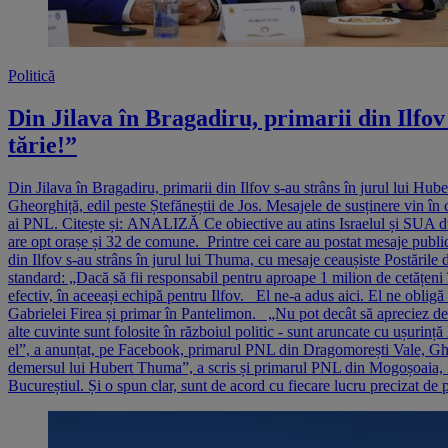
Politică
Din Jilava în Bragadiru, primarii din Ilfov
tărie!”
Din Jilava în Bragadiru, primarii din Ilfov s-au strâns în jurul lui Hub
Gheorghiță, edil peste Ștefăneștii de Jos. Mesajele de susținere vin în 
ai PNL. Citește și: ANALIZĂ Ce obiective au atins Israelul și SUA d
are opt orașe și 32 de comune. Printre cei care au postat mesaje public
din Ilfov s-au strâns în jurul lui Thuma, cu mesaje ceaușiste Postările 
standard: „Dacă să fii responsabil pentru aproape 1 milion de cetățen
efectiv, în aceeași echipă pentru Ilfov. El ne-a adus aici. El ne obli
Gabrielei Firea și primar în Pantelimon. „Nu pot decât să apreciez det
alte cuvinte sunt folosite în războiul politic - sunt aruncate cu ușurință
el”, a anunțat, pe Facebook, primarul PNL din Dragomorești Vale, Ghe
demersul lui Hubert Thuma”, a scris și primarul PNL din Mogoșoaia, Flo
Bucureștiul. Și o spun clar, sunt de acord cu fiecare lucru precizat