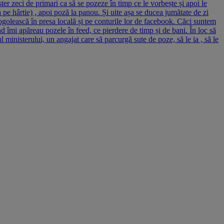
r zeci de primari ca să se pozeze în timp ce le vorbește și apoi le
pe hârtie) , apoi poză la panou. Și uite așa se ducea jumătate de zi
ostogolească în presa locală și pe conturile lor de facebook. Căci suntem
d îmi apăreau pozele în feed, ce pierdere de timp și de bani. În loc să
 ministerului, un angajat care să parcurgă sute de poze, să le ia , să le