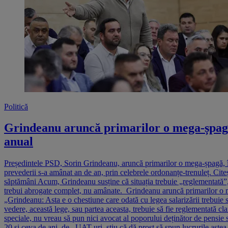
Politică
Grindeanu aruncă primarilor o mega-șpagă, 
anual
Președintele PSD, Sorin Grindeanu, aruncă primarilor o mega-șpagă, în 
prevederii s-a amânat an de an, prin celebrele ordonanțe-trenuleț. Cite
săptămâni Acum, Grindeanu susține că situația trebuie „reglementată”, 
trebui abrogate complet, nu amânate. Grindeanu aruncă primarilor o meg
„Grindeanu: Asta e o chestiune care odată cu legea salarizării trebuie să
vedere, această lege, sau partea aceasta, trebuie să fie reglementată clar
speciale, nu vreau să pun nici avocat al poporului deținător de pensie s
20 și ceva de ani, de...UAT-uri, știu că dă prost să spun lucrurile astea