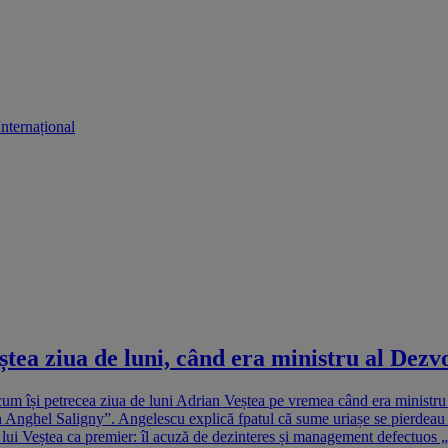
Internațional
ștea ziua de luni, când era ministru al Dezvo
 își petrecea ziua de luni Adrian Veștea pe vremea când era ministru a
rin Anghel Saligny”. Angelescu explică fpatul că sume uriașe se pierdeau
ui Veștea ca premier: îl acuză de dezinteres și management defectuos „C