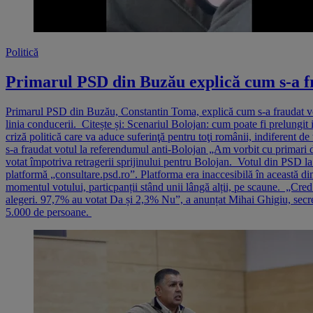
Politică
Primarul PSD din Buzău explică cum s-a fr
Primarul PSD din Buzău, Constantin Toma, explică cum s-a fraudat votul
linia conducerii. Citește și: Scenariul Bolojan: cum poate fi prelungit 
criză politică care va aduce suferinţă pentru toţi românii, indiferen
s-a fraudat votul la referendumul anti-Bolojan „Am vorbit cu primari de
votat împotriva retragerii sprijinului pentru Bolojan. Votul din PSD la 
platformă „consultare.psd.ro”. Platforma era inaccesibilă în această dim
momentul votului, particpanții stând unii lângă alții, pe scaune. „Cred 
alegeri. 97,7% au votat Da și 2,3% Nu”, a anunțat Mihai Ghigiu, secre
5.000 de persoane.