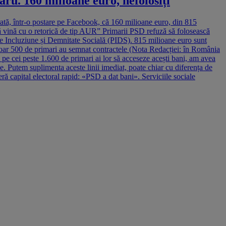
ru. 160 milioane euro, nefolosiți
rată, într-o postare pe Facebook, că 160 milioane euro, din 815
ă să vină cu o retorică de tip AUR” Primarii PSD refuză să folosească
 de Incluziune și Demnitate Socială (PIDS). 815 milioane euro sunt
 doar 500 de primari au semnat contractele (Nota Redacției: în România
pe cei peste 1.600 de primari ai lor să acceseze acești bani, am avea
e. Putem suplimenta aceste linii imediat, poate chiar cu diferența de
ă capital electoral rapid: «PSD a dat bani». Serviciile sociale