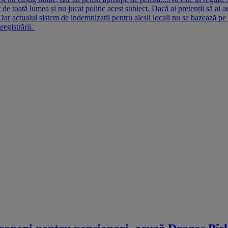
e toată lumea și nu jucat politic acest subiect. Dacă ai pretenții să ai adm
r actualul sistem de indemnizații pentru aleșii locali nu se bazează pe con
registrării.