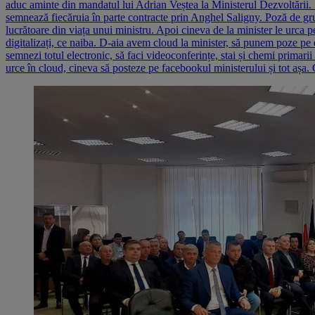
aduc aminte din mandatul lui Adrian Veștea la Ministerul Dezvoltării. 
semnează fiecăruia în parte contracte prin Anghel Saligny. Poză de grup
lucrătoare din viața unui ministru. Apoi cineva de la minister le urca pe
digitalizați, ce naiba. D-aia avem cloud la minister, să punem poze pe 
semnezi totul electronic, să faci videoconferințe, stai și chemi primarii
urce în cloud, cineva să posteze pe facebookul ministerului și tot așa. 