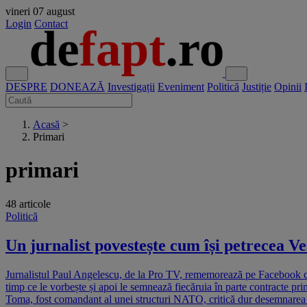
vineri
07 august
Login
Contact
DESPRE
DONEAZĂ
Investigații
Eveniment
Politică
Justiție
Opinii
Acasă
>
Primari
primari
48 articole
Politică
Un jurnalist povestește cum își petrecea Ve
Jurnalistul Paul Angelescu, de la Pro TV, rememorează pe Facebook cum
timp ce le vorbește și apoi le semnează fiecăruia în parte contracte p
Toma, fost comandant al unei structuri NATO, critică dur desemnarea l