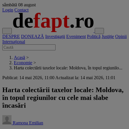
sâmbătă
08 august
Login
Contact
DESPRE
DONEAZĂ
Investigații
Eveniment
Politică
Justiție
Opinii
Internațional
Acasă
>
Economie
>
Harta colectării taxelor locale: Moldova, în topul regiunilo...
Publicat: 14 mai 2026, 11:00
Actualizat la: 14 mai 2026, 11:01
Harta colectării taxelor locale: Moldova,
în topul regiunilor cu cele mai slabe
încasări
Ramona Emilian