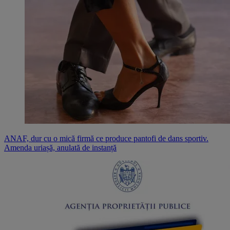
ANAF, dur cu o mică firmă ce produce pantofi de dans sportiv.
Amenda uriașă, anulată de instanță