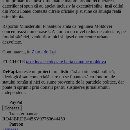
Unii primari recunosc dificultățile majore privind recuperarea
datoriilor și spun că au apelat inclusiv la executări silite, însă edilul
din Podu Iloaiei contestă cifrele oficiale și susține că situația reală
este diferită.
Raportul Ministerului Finanțelor arată că regiunea Moldovei
concentrează numeroase UAT-uri cu un nivel redus de colectare, pe
fondul sărăciei, veniturilor mici și lipsei unor centre urbane
dezvoltate.
Continuarea, în
Ziarul de Iași
ETICHETE
taxe locale
colectare
harta
comune
moldova
DeFapt.ro
este un proiect jurnalistic fără apartenență politică,
ideologică sau comercială care nu se finanțează cu fonduri ale
statului român și nici cu sume provenite de la partidele politice, dar
poate fi sprijinit prin donații pentru susținerea jurnalismului
independent.
PayPal
Donează
Transfer bancar
RO48BRDE445SV97760644450
Patreon
Donează