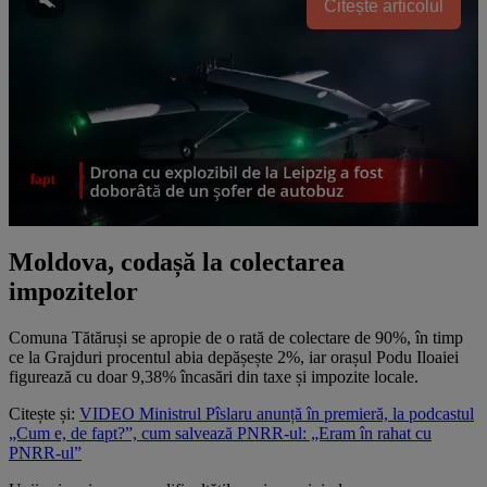
Citește articolul
Moldova, codașă la colectarea
impozitelor
Comuna Tătăruși se apropie de o rată de colectare de 90%, în timp
ce la Grajduri procentul abia depășește 2%, iar orașul Podu Iloaiei
figurează cu doar 9,38% încasări din taxe și impozite locale.
Citește și:
VIDEO Ministrul Pîslaru anunță în premieră, la podcastul
„Cum e, de fapt?”, cum salvează PNRR-ul: „Eram în rahat cu
PNRR-ul”