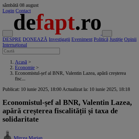
sâmbătă
08 august
Login
Contact
DESPRE
DONEAZĂ
Investigații
Eveniment
Politică
Justiție
Opinii
Internațional
Acasă
>
Economie
>
Economistul-șef al BNR, Valentin Lazea, apără creșterea
fisc...
Publicat: 10 iunie 2025, 18:00
Actualizat la: 10 iunie 2025, 18:18
Economistul-șef al BNR, Valentin Lazea,
apără creșterea fiscalității și taxa de
solidaritate
Mircea Marian