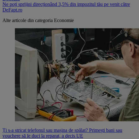
Ne poți sprijini direcționând 3,5% din impozitul tău pe venit către
DeFapt.ro
Alte articole din categoria
Economie
Ți s-a stricat telefonul sau mașina de spălat? Primești bani sau
vouchere să le duci la reparat, a decis UE