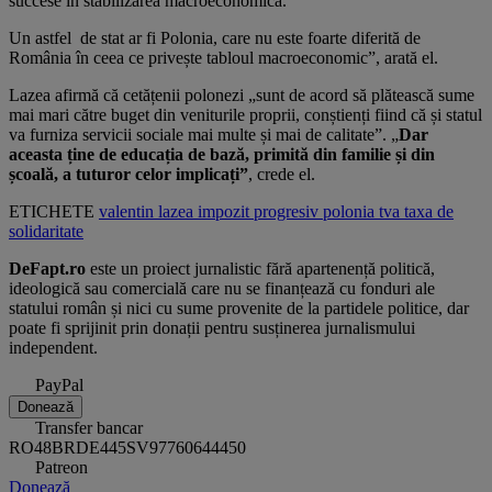
succese în stabilizarea macroeconomică.
Un astfel de stat ar fi Polonia, care nu este foarte diferită de
România în ceea ce privește tabloul macroeconomic”, arată el.
Lazea afirmă că cetățenii polonezi „sunt de acord să plătească sume
mai mari către buget din veniturile proprii, conștienți fiind că și statul
va furniza servicii sociale mai multe și mai de calitate”. „
Dar
aceasta ține de educația de bază, primită din familie și din
școală, a tuturor celor implicați”
, crede el.
ETICHETE
valentin lazea
impozit progresiv
polonia
tva
taxa de
solidaritate
DeFapt.ro
este un proiect jurnalistic fără apartenență politică,
ideologică sau comercială care nu se finanțează cu fonduri ale
statului român și nici cu sume provenite de la partidele politice, dar
poate fi sprijinit prin donații pentru susținerea jurnalismului
independent.
PayPal
Donează
Transfer bancar
RO48BRDE445SV97760644450
Patreon
Donează