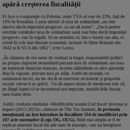
apără creșterea fiscalității
El face o comparație cu Polonia, unde TVA-ul este de 23%, față de
19% în România. Lazea afirmă că taxa de solidaritate „nu este
altceva decât impozitul progresiv, cu un alt nume”. „Dacă pentru
urechile românilor taxa de solidaritate sună mai bine decât impozitul
progresiv, este în regulă. Să ne amintim că, într-o formă sau alta, el
există în cele mai liberale economii, inclusiv în Mare Britanie din
1842 și în SUA din 1862”, scrie Lazea.
„În căutarea de noi surse de venituri la buget, responsabilii politici
au propus impozite nestandard precum taxa de solidaritate sau taxa
pe tranzacții financiar-bancare, acestea alăturându-se altor găselnițe
deja în vigoare, precum taxa pe stâlp. Astfel de invenții, cu
randament incert, nu fac decât să enerveze sectoarele și grupurile
sociale cărora li se aplică. Un alt aspect demn de menționat este că,
pe lângă faptul că se inventează noi impozite, modificările fiscale
sunt foarte dese.
Astfel, conform studiului «Modificările noului Cod fiscal: inventar și
impact (2015-2023)», elaborat de The Tax Institute,
în perioada
menționată au fost introduse în fiscalitate 554 de modificări prin
107 acte normative (Legi, OG, OUG).
Mult mai simplu ar fi de
replicat sistemul fiscal din alte state în tranziție, care au înregistrat