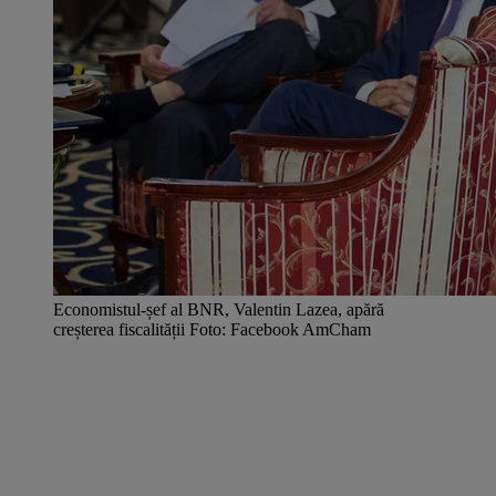
Economistul-șef al BNR, Valentin Lazea, apără
creșterea fiscalității Foto: Facebook AmCham