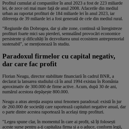
Profitul cumulat al companiilor în anul 2023 a fost de 223 miliarde
lei, de zece ori mai mare față de anul 2008. Afacerile din mediul
urban au raportat profituri de 184 miliarde lei în anul 2023, iar
diferența de 39 miliarde lei a fost generată de cele din mediul rural.
"Regiunile din Dobrogea, dar și alte zone, continuă să înregistreze
profituri foarte mici sau pierderi, semnalând provocări economice
persistente și dificultăți în dezvoltarea unui ecosistem antreprenorial
sustenabil", se menționează în studiu.
Paradoxul firmelor cu capital negativ,
dar care fac profit
Florian Neagu, director stabilitate financiară în cadrul BNR, a
declarat la lansarea studiului că în anul 1994 existau în România
aproximativ de 300.000 de firme active. Acum, după 30 de ani,
numărul acestora depășește 800.000.
Neagu a atras atenția asupra unui fenomen paradoxal: există în jur
de 260.000 de societăți care raportează capitaluri negative anual, dar
o parte dintre acestea raportează în același timp profituri.
"Legea spune clar, în momentul în care ai profit, să îți folosești
aceste surse pentru a-ți capitaliza firma și a o aduce, conform legii,