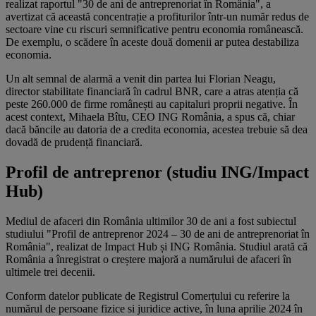
realizat raportul "30 de ani de antreprenoriat în România", a
avertizat că această concentrație a profiturilor într-un număr redus de
sectoare vine cu riscuri semnificative pentru economia românească.
De exemplu, o scădere în aceste două domenii ar putea destabiliza
economia.
Un alt semnal de alarmă a venit din partea lui Florian Neagu,
director stabilitate financiară în cadrul BNR, care a atras atenția că
peste 260.000 de firme românești au capitaluri proprii negative. În
acest context, Mihaela Bîtu, CEO ING România, a spus că, chiar
dacă băncile au datoria de a credita economia, acestea trebuie să dea
dovadă de prudență financiară.
Profil de antreprenor (studiu ING/Impact
Hub)
Mediul de afaceri din România ultimilor 30 de ani a fost subiectul
studiului "Profil de antreprenor 2024 – 30 de ani de antreprenoriat în
România", realizat de Impact Hub și ING România. Studiul arată că
România a înregistrat o creștere majoră a numărului de afaceri în
ultimele trei decenii.
Conform datelor publicate de Registrul Comerțului cu referire la
numărul de persoane fizice si juridice active, în luna aprilie 2024 în