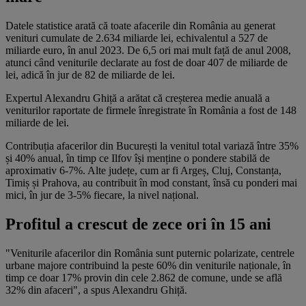
Datele statistice arată că toate afacerile din România au generat
venituri cumulate de 2.634 miliarde lei, echivalentul a 527 de
miliarde euro, în anul 2023. De 6,5 ori mai mult față de anul 2008,
atunci când veniturile declarate au fost de doar 407 de miliarde de
lei, adică în jur de 82 de miliarde de lei.
Expertul Alexandru Ghiță a arătat că creșterea medie anuală a
veniturilor raportate de firmele înregistrate în România a fost de 148
miliarde de lei.
Contribuția afacerilor din București la venitul total variază între 35%
și 40% anual, în timp ce Ilfov își menține o pondere stabilă de
aproximativ 6-7%. Alte județe, cum ar fi Argeș, Cluj, Constanța,
Timiș și Prahova, au contribuit în mod constant, însă cu ponderi mai
mici, în jur de 3-5% fiecare, la nivel național.
Profitul a crescut de zece ori în 15 ani
"Veniturile afacerilor din România sunt puternic polarizate, centrele
urbane majore contribuind la peste 60% din veniturile naționale, în
timp ce doar 17% provin din cele 2.862 de comune, unde se află
32% din afaceri", a spus Alexandru Ghiță.