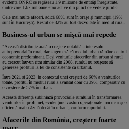
evidența ONRC se regăseau 1,9 milioane de entități înregistrate,
dintre care 1,67 milioane erau active din punct de vedere juridic.
Cele mai multe afaceri, adică 68%, sunt în orașe și municipii (19%
sunt în București). Restul de 32% au fost dezvoltate în mediul rural.
Business-ul urban se mișcă mai repede
"Această distribuție arată o creștere notabilă a interesului
antreprenorial în rural, dar sugerează că mediul urban rămâne centrul
economic predominant. Deși veniturile afacerilor din urban și rural
au crescut într-un ritm similar din 2008, ruralul nu reușește să
genereze profituri la fel de consistente ca urbanul.
Între 2021 și 2023, în contextul unei creșteri de 60% a veniturilor
totale, profitul în mediul rural a avansat doar cu 39%, comparativ cu
o creștere de 57% în urban.
Această diferență subliniază provocările ruralului în transformarea
veniturilor în profit net, evidențiind costuri operaționale mai mari și o
eficiență mai scăzută decât în urban", conform raportului.
Afacerile din România, creștere foarte
mare