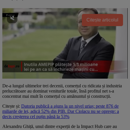
Citește articolul
De-a lungul ultimelor trei decenii, comerțul cu ridicata și industria
prelucrătoare au dominat veniturile totale, însă profitul net s-a
concentrat mai mult în comerțul cu amănuntul și construcții.
Citește și:
Datoria publică a ajuns la un nivel uriaș: peste 876 de
miliarde de lei, adică 52% din PIB. Dar Ciolacu nu se oprește: a
decis creșterea cel puțin până la 53%
Alexandru Ghiță, unul dintre experții de la Impact Hub care au