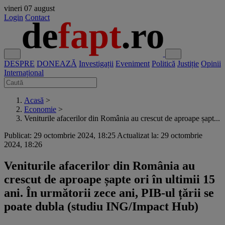
vineri
07 august
Login
Contact
DESPRE
DONEAZĂ
Investigații
Eveniment
Politică
Justiție
Opinii
Internațional
Acasă
>
Economie
>
Veniturile afacerilor din România au crescut de aproape șapt...
Publicat: 29 octombrie 2024, 18:25
Actualizat la: 29 octombrie
2024, 18:26
Veniturile afacerilor din România au
crescut de aproape șapte ori în ultimii 15
ani. În următorii zece ani, PIB-ul țării se
poate dubla (studiu ING/Impact Hub)