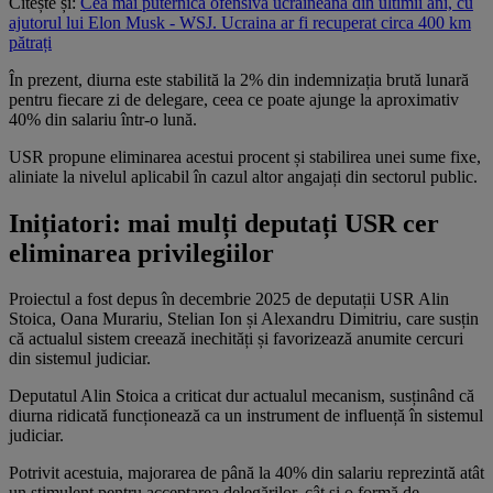
Citește și:
Cea mai puternică ofensivă ucraineană din ultimii ani, cu
ajutorul lui Elon Musk - WSJ. Ucraina ar fi recuperat circa 400 km
pătrați
În prezent, diurna este stabilită la 2% din indemnizația brută lunară
pentru fiecare zi de delegare, ceea ce poate ajunge la aproximativ
40% din salariu într-o lună.
USR propune eliminarea acestui procent și stabilirea unei sume fixe,
aliniate la nivelul aplicabil în cazul altor angajați din sectorul public.
Inițiatori: mai mulți deputați USR cer
eliminarea privilegiilor
Proiectul a fost depus în decembrie 2025 de deputații USR Alin
Stoica, Oana Murariu, Stelian Ion și Alexandru Dimitriu, care susțin
că actualul sistem creează inechități și favorizează anumite cercuri
din sistemul judiciar.
Deputatul Alin Stoica a criticat dur actualul mecanism, susținând că
diurna ridicată funcționează ca un instrument de influență în sistemul
judiciar.
Potrivit acestuia, majorarea de până la 40% din salariu reprezintă atât
un stimulent pentru acceptarea delegărilor, cât și o formă de