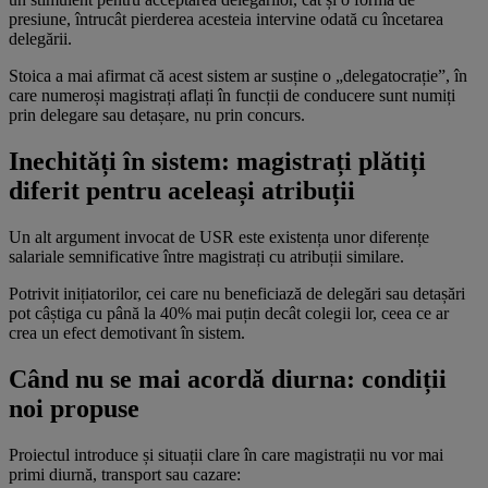
presiune, întrucât pierderea acesteia intervine odată cu încetarea
delegării.
Stoica a mai afirmat că acest sistem ar susține o „delegatocrație”, în
care numeroși magistrați aflați în funcții de conducere sunt numiți
prin delegare sau detașare, nu prin concurs.
Inechități în sistem: magistrați plătiți
diferit pentru aceleași atribuții
Un alt argument invocat de USR este existența unor diferențe
salariale semnificative între magistrați cu atribuții similare.
Potrivit inițiatorilor, cei care nu beneficiază de delegări sau detașări
pot câștiga cu până la 40% mai puțin decât colegii lor, ceea ce ar
crea un efect demotivant în sistem.
Când nu se mai acordă diurna: condiții
noi propuse
Proiectul introduce și situații clare în care magistrații nu vor mai
primi diurnă, transport sau cazare: