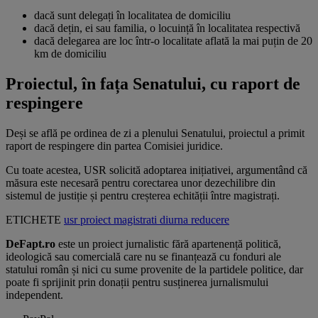
dacă sunt delegați în localitatea de domiciliu
dacă dețin, ei sau familia, o locuință în localitatea respectivă
dacă delegarea are loc într-o localitate aflată la mai puțin de 20
km de domiciliu
Proiectul, în fața Senatului, cu raport de
respingere
Deși se află pe ordinea de zi a plenului Senatului, proiectul a primit
raport de respingere din partea Comisiei juridice.
Cu toate acestea, USR solicită adoptarea inițiativei, argumentând că
măsura este necesară pentru corectarea unor dezechilibre din
sistemul de justiție și pentru creșterea echității între magistrați.
ETICHETE
usr
proiect
magistrati
diurna
reducere
DeFapt.ro
este un proiect jurnalistic fără apartenență politică,
ideologică sau comercială care nu se finanțează cu fonduri ale
statului român și nici cu sume provenite de la partidele politice, dar
poate fi sprijinit prin donații pentru susținerea jurnalismului
independent.