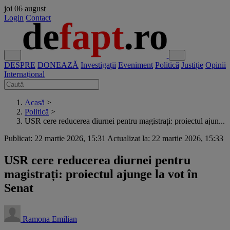
joi
06 august
Login
Contact
DESPRE
DONEAZĂ
Investigații
Eveniment
Politică
Justiție
Opinii
Internațional
Acasă
>
Politică
>
USR cere reducerea diurnei pentru magistrați: proiectul ajun...
Publicat: 22 martie 2026, 15:31
Actualizat la: 22 martie 2026, 15:33
USR cere reducerea diurnei pentru
magistrați: proiectul ajunge la vot în
Senat
Ramona Emilian