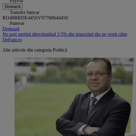
PayPal
Donează
Transfer bancar
RO48BRDE445SV97760644450
Patreon
Donează
Ne poți sprijini direcționând 3,5% din impozitul tău pe venit către
DeFapt.ro
Alte articole din categoria
Politică