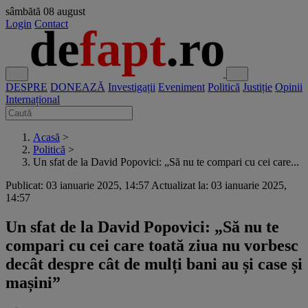
sâmbătă
08 august
Login
Contact
DESPRE
DONEAZĂ
Investigații
Eveniment
Politică
Justiție
Opinii
Internațional
Acasă
>
Politică
>
Un sfat de la David Popovici: „Să nu te compari cu cei care...
Publicat: 03 ianuarie 2025, 14:57
Actualizat la: 03 ianuarie 2025,
14:57
Un sfat de la David Popovici: „Să nu te
compari cu cei care toată ziua nu vorbesc
decât despre cât de mulți bani au și case și
mașini”