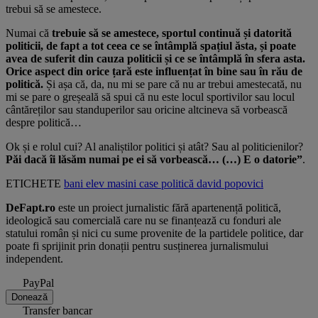
trebui să se amestece.
Numai că
trebuie să se amestece, sportul continuă și datorită
politicii, de fapt a tot ceea ce se întâmplă spațiul ăsta, și poate
avea de suferit din cauza politicii și ce se întâmplă în sfera asta.
Orice aspect din orice țară este influențat în bine sau în rău de
politică.
Și așa că, da, nu mi se pare că nu ar trebui amestecată, nu
mi se pare o greșeală să spui că nu este locul sportivilor sau locul
cântăreților sau standuperilor sau oricine altcineva să vorbească
despre politică…
Ok și e rolul cui? Al analiștilor politici și atât? Sau al politicienilor?
Păi dacă îi lăsăm numai pe ei să vorbească… (…) E o datorie”
.
ETICHETE
bani
elev
masini
case
politică
david popovici
DeFapt.ro
este un proiect jurnalistic fără apartenență politică,
ideologică sau comercială care nu se finanțează cu fonduri ale
statului român și nici cu sume provenite de la partidele politice, dar
poate fi sprijinit prin donații pentru susținerea jurnalismului
independent.
PayPal
Donează
Transfer bancar