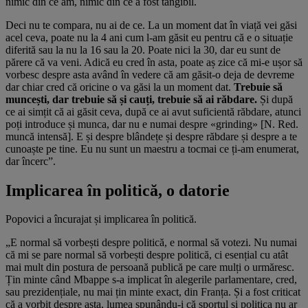
nimic din ce am, nimic din ce a fost tangibil.
Deci nu te compara, nu ai de ce. La un moment dat în viață vei găsi
acel ceva, poate nu la 4 ani cum l-am găsit eu pentru că e o situație
diferită sau la nu la 16 sau la 20. Poate nici la 30, dar eu sunt de
părere că va veni. Adică eu cred în asta, poate aș zice că mi-e ușor să
vorbesc despre asta având în vedere că am găsit-o deja de devreme
dar chiar cred că oricine o va găsi la un moment dat.
Trebuie să
muncești, dar trebuie să și cauți, trebuie să ai răbdare.
Și după
ce ai simțit că ai găsit ceva, după ce ai avut suficientă răbdare, atunci
poți introduce și munca, dar nu e numai despre «grinding» [N. Red.
muncă intensă]. E și despre blândețe și despre răbdare și despre a te
cunoaște pe tine. Eu nu sunt un maestru a tocmai ce ți-am enumerat,
dar încerc”.
Implicarea în politică, o datorie
Popovici a încurajat și implicarea în politică.
„E normal să vorbești despre politică, e normal să votezi. Nu numai
că mi se pare normal să vorbești despre politică, ci esențial cu atât
mai mult din postura de persoană publică pe care mulți o urmăresc.
Țin minte când Mbappe s-a implicat în alegerile parlamentare, cred,
sau prezidențiale, nu mai țin minte exact, din Franța. Și a fost criticat
că a vorbit despre asta, lumea spunându-i că sportul și politica nu ar