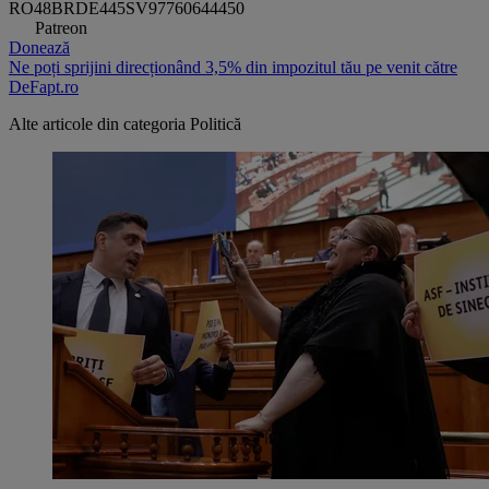
RO48BRDE445SV97760644450
Patreon
Donează
Ne poți sprijini direcționând 3,5% din impozitul tău pe venit către
DeFapt.ro
Alte articole din categoria
Politică