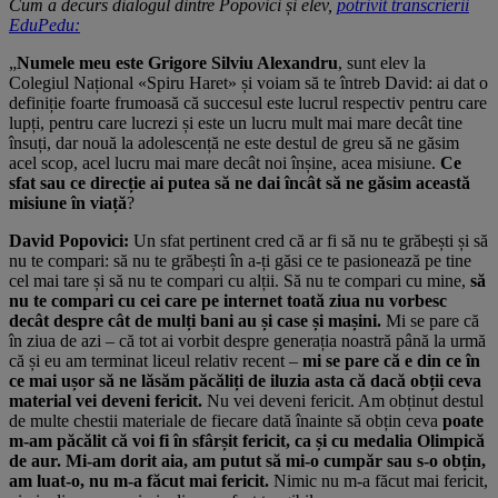
Cum a decurs dialogul dintre Popovici și elev,
potrivit transcrierii
EduPedu:
„
Numele meu este Grigore Silviu Alexandru
, sunt elev la
Colegiul Național «Spiru Haret» și voiam să te întreb David: ai dat o
definiție foarte frumoasă că succesul este lucrul respectiv pentru care
lupți, pentru care lucrezi și este un lucru mult mai mare decât tine
însuți, dar nouă la adolescență ne este destul de greu să ne găsim
acel scop, acel lucru mai mare decât noi înșine, acea misiune.
Ce
sfat sau ce direcție ai putea să ne dai încât să ne găsim această
misiune în viață
?
David Popovici:
Un sfat pertinent cred că ar fi să nu te grăbești și să
nu te compari: să nu te grăbești în a-ți găsi ce te pasionează pe tine
cel mai tare și să nu te compari cu alții. Să nu te compari cu mine,
să
nu te compari cu cei care pe internet toată ziua nu vorbesc
decât despre cât de mulți bani au și case și mașini.
Mi se pare că
în ziua de azi – că tot ai vorbit despre generația noastră până la urmă
că și eu am terminat liceul relativ recent –
mi se pare că e din ce în
ce mai ușor să ne lăsăm păcăliți de iluzia asta că dacă obții ceva
material vei deveni fericit.
Nu vei deveni fericit. Am obținut destul
de multe chestii materiale de fiecare dată înainte să obțin ceva
poate
m-am păcălit că voi fi în sfârșit fericit, ca și cu medalia Olimpică
de aur. Mi-am dorit aia, am putut să mi-o cumpăr sau s-o obțin,
am luat-o, nu m-a făcut mai fericit.
Nimic nu m-a făcut mai fericit,