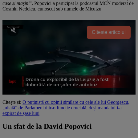
case și mașini
”. Popovici a participat la podcastul MCN moderat de
Cosmin Nedelcu, cunoscut sub numele de Micutzu.
Citește articolul
Citește și:
O putinistă cu opinii similare cu cele ale lui Georgescu,
„uitată” de Parlament într-o funcție crucială, deși mandatul i-a
expirat de șase luni
Un sfat de la David Popovici