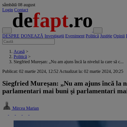
sâmbătă
08 august
Login
Contact
DESPRE
DONEAZĂ
Investigații
Eveniment
Politică
Justiție
Opinii
Acasă
>
Politică
>
Siegfried Mureșan: „Nu am ajuns încă la nivelul la care să c...
Publicat: 02 martie 2024, 12:52
Actualizat la: 02 martie 2024, 20:25
Siegfried Mureșan: „Nu am ajuns încă la 
parlamentari mai buni şi parlamentari mai
Mircea Marian