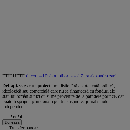
ETICHETE
diicot
psd
Pislaru
bihor
pască
Zara
alexandra zară
DeFapt.ro
este un proiect jurnalistic fără apartenență politică,
ideologică sau comercială care nu se finanțează cu fonduri ale
statului român și nici cu sume provenite de la partidele politice, dar
poate fi sprijinit prin donații pentru susținerea jurnalismului
independent.
PayPal
Donează
Transfer bancar