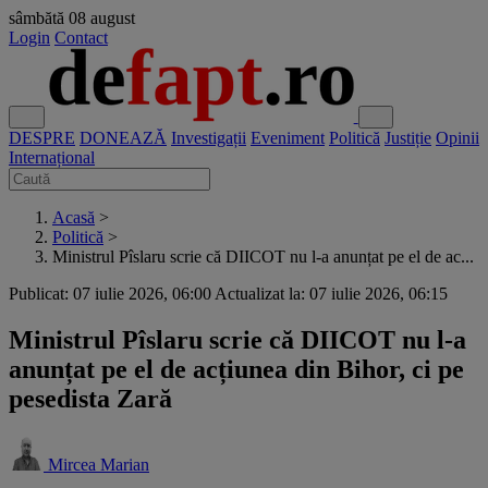
sâmbătă
08 august
Login
Contact
DESPRE
DONEAZĂ
Investigații
Eveniment
Politică
Justiție
Opinii
Internațional
Acasă
>
Politică
>
Ministrul Pîslaru scrie că DIICOT nu l-a anunțat pe el de ac...
Publicat: 07 iulie 2026, 06:00
Actualizat la: 07 iulie 2026, 06:15
Ministrul Pîslaru scrie că DIICOT nu l-a
anunțat pe el de acțiunea din Bihor, ci pe
pesedista Zară
Mircea Marian