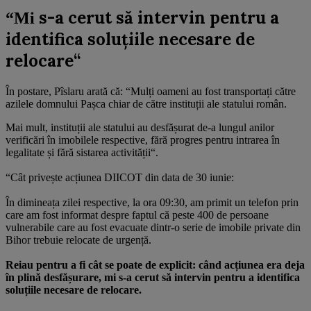
s-a cerut să intervin pentru a
“Mi
identifica soluțiile necesare de
relocare“
În postare, Pîslaru arată că: “Mulți oameni au fost transportați către
azilele domnului Pașca chiar de către instituții ale statului român.
Mai mult, instituții ale statului au desfășurat de-a lungul anilor
verificări în imobilele respective, fără progres pentru intrarea în
legalitate și fără sistarea activității“.
“
Cât privește acțiunea DIICOT din data de 30 iunie:
În dimineața zilei respective, la ora 09:30, am primit un telefon prin
care am fost informat despre faptul că peste 400 de persoane
vulnerabile care au fost evacuate dintr-o serie de imobile private din
Bihor trebuie relocate de urgență.
Reiau pentru a fi cât se poate de explicit: când acțiunea era deja
în plină desfășurare, mi s-a cerut să intervin pentru a identifica
soluțiile necesare de relocare.