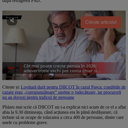
după retragerea PSD.
Citește articolul
Citește și:
Lovitură dură pentru DIICOT în cazul Pașca: condițiile de
cazare erau „corespunzătoare” susține o judecătoare, iar procurorii
nu au dovezi pentru traficul de persoane
Pîslaru mai scrie că DIICOT nu i-a explicat nici acum de ce el a aflat
abia la 9.30 dimineața, când acțiunea era în plină desfășurare, că
trebuie să se ocupe de rolacarea a circa 400 de persoane, dintre care
unele cu probleme grave.