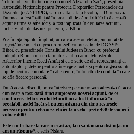
Telefonul a venit din partea doamnei Alexandra Zară, președinta
Autorității Naționale pentru Protecția Drepturilor Persoanelor cu
Dizabilități (ANPDPD), care se afla la fața locului, la Dumbrava.
Dumneai a fost înștiințată în prealabil de către DIICOT că această
acțiune urma să aibă loc și a fost implicată în derularea acțiunii,
inclusiv prin deplasarea pe teren, la Bihor.
Pus în fața faptului împlinit, urmare a acelui telefon, am intrat de
urgență în contact cu procurorul-șef, cu președintele DGASPC
Bihor, cu președintele Consiliului Județean Bihor, cu prefectul
județului Bihor, cu secretarul de stat din cadrul Ministerului
Afacerilor Interne Raed Arafat și cu o serie de alți reprezentanți ai
autorităților județene pentru a înțelege situația și pentru a găsi soluții
rapide pentru acomodare în alte centre, în funcție de condiția în care
se afla fiecare persoană.
După aceste discuții, prima întrebare pe care mi-am adresat-o în acea
dimineață a fost:
dată fiind amploarea acestei acțiuni, de ce
conducerea Ministerului Muncii nu a fost informată în
prealabil, astfel încât să putem asigura din timp resursele
necesare pentru relocarea eficientă a celor peste 400 de oameni
vulnerabili?
Este o întrebare la care nici astăzi, la o săptămână distanță, nu
am un răspuns“,
a scris Pîslaru.