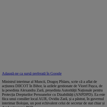
Adaugă-ne ca sursă preferată în
Google
Ministrul interimar al Muncii, Dragoș Pîslaru, scrie că a aflat de
acțiunea DIICOT în Bihor, la azilele gestionate de Viorel Pașca, de
la pesedista Alexandra Zară, președinta Autorității Naționale pentru
Protecția Drepturilor Persoanelor cu Dizabilități (ANPDPD). Ea este
fiica unui consilier local AUR, Ovidiu Zară, și a păstrat, în guvernul
interimar Bolojan, un post echivalent celui de secretar de stat chiar și