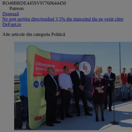
RO48BRDE445SV97760644450
Patreon
Donează
Ne poți sprijini direcționând 3,5% din impozitul tău pe venit către
DeFapt.ro
Alte articole din categoria
Politică