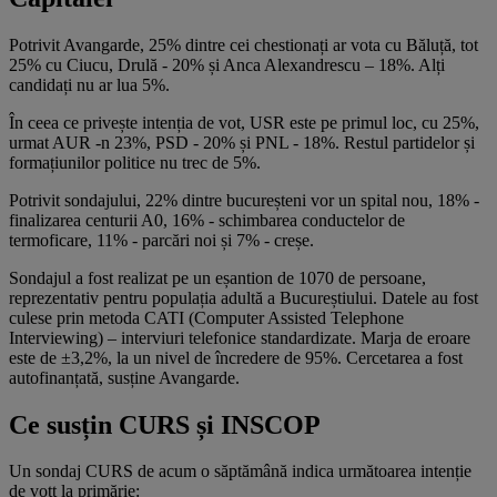
Potrivit Avangarde, 25% dintre cei chestionați ar vota cu Băluță, tot
25% cu Ciucu, Drulă - 20% și Anca Alexandrescu – 18%. Alți
candidați nu ar lua 5%.
În ceea ce privește intenția de vot, USR este pe primul loc, cu 25%,
urmat AUR -n 23%, PSD - 20% și PNL - 18%. Restul partidelor și
formațiunilor politice nu trec de 5%.
Potrivit sondajului, 22% dintre bucureșteni vor un spital nou, 18% -
finalizarea centurii A0, 16% - schimbarea conductelor de
termoficare, 11% - parcări noi și 7% - creșe.
Sondajul a fost realizat pe un eșantion de 1070 de persoane,
reprezentativ pentru populația adultă a Bucureștiului. Datele au fost
culese prin metoda CATI (Computer Assisted Telephone
Interviewing) – interviuri telefonice standardizate. Marja de eroare
este de ±3,2%, la un nivel de încredere de 95%. Cercetarea a fost
autofinanțată, susține Avangarde.
Ce susțin CURS și INSCOP
Un sondaj CURS de acum o săptămână indica următoarea intenție
de vott la primărie: