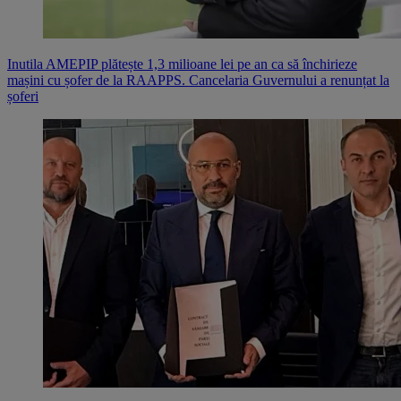
Inutila AMEPIP plătește 1,3 milioane lei pe an ca să închirieze
mașini cu șofer de la RAAPPS. Cancelaria Guvernului a renunțat la
șoferi