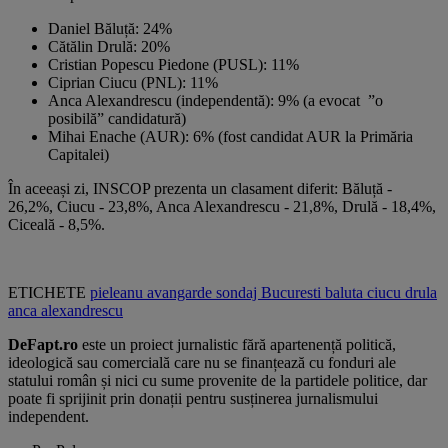
Daniel Băluță: 24%
Cătălin Drulă: 20%
Cristian Popescu Piedone (PUSL): 11%
Ciprian Ciucu (PNL): 11%
Anca Alexandrescu (independentă): 9% (a evocat ”o
posibilă” candidatură)
Mihai Enache (AUR): 6% (fost candidat AUR la Primăria
Capitalei)
În aceeași zi, INSCOP prezenta un clasament diferit: Băluță -
26,2%, Ciucu - 23,8%, Anca Alexandrescu - 21,8%, Drulă - 18,4%,
Ciceală - 8,5%.
ETICHETE
pieleanu
avangarde
sondaj
Bucuresti
baluta
ciucu
drula
anca alexandrescu
DeFapt.ro
este un proiect jurnalistic fără apartenență politică,
ideologică sau comercială care nu se finanțează cu fonduri ale
statului român și nici cu sume provenite de la partidele politice, dar
poate fi sprijinit prin donații pentru susținerea jurnalismului
independent.