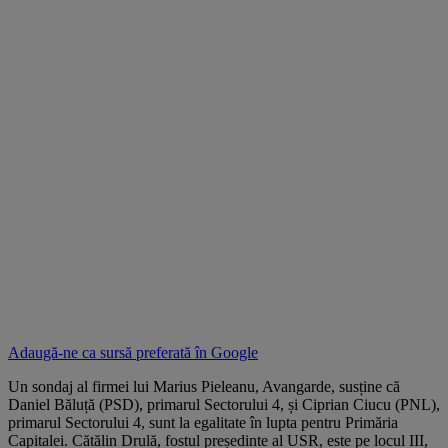
Adaugă-ne ca sursă preferată în
Google
Un sondaj al firmei lui Marius Pieleanu, Avangarde, susține că
Daniel Băluță (PSD), primarul Sectorului 4, și Ciprian Ciucu (PNL),
primarul Sectorului 4, sunt la egalitate în lupta pentru Primăria
Capitalei. Cătălin Drulă, fostul președinte al USR, este pe locul III,