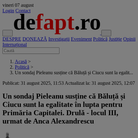
vineri
07 august
Login
Contact
DESPRE
DONEAZĂ
Investigații
Eveniment
Politică
Justiție
Opinii
Internațional
Acasă
>
Politică
>
Un sondaj Pieleanu susține că Băluță și Ciucu sunt la egalit...
Publicat: 31 august 2025, 11:53
Actualizat la: 31 august 2025, 12:07
Un sondaj Pieleanu susține că Băluță și
Ciucu sunt la egalitate în lupta pentru
Primăria Capitalei. Drulă - locul III,
urmat de Anca Alexandrescu