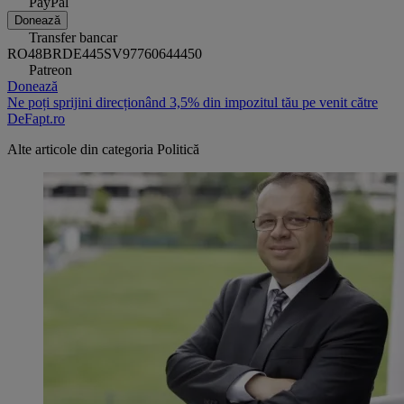
PayPal
Donează
Transfer bancar
RO48BRDE445SV97760644450
Patreon
Donează
Ne poți sprijini direcționând 3,5% din impozitul tău pe venit către
DeFapt.ro
Alte articole din categoria
Politică