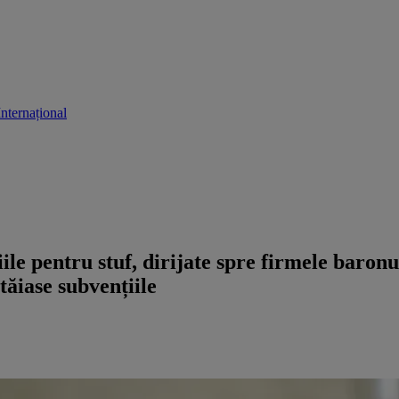
Internațional
le pentru stuf, dirijate spre firmele baron
tăiase subvențiile