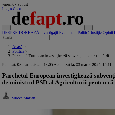
vineri
07 august
Login
Contact
DESPRE
DONEAZĂ
Investigații
Eveniment
Politică
Justiție
Opinii
Acasă
>
Politică
>
Parchetul European investighează subvențiile pentru stuf, di...
Publicat: 03 martie 2024, 13:05
Actualizat la: 03 martie 2024, 15:11
Parchetul European investighează subvenții
de ministrul PSD al Agriculturii pentru că 
Mircea Marian