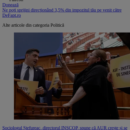
Donează
Ne poți sprijini direcționând 3,5% din impozitul tău pe venit către
DeFapt.ro
Alte articole din categoria
Politică
Sociologul Ștefureac, directorul INSCOP, spune că AUR crește și se