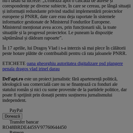
nu-l lăsau să lucreze: „Urmează apoi o cascadă de adrese și
corespondențe pe diverse subiecte, în care se cereau, pe lângă situații
și informații redundante privind stadiul implementării proiectelor
europene și PNRR, date care erau deja raportate în sistemele
informatice gestionate de Ministerul Fondurilor Europene.
Ministerul menționat avea acces, prin funcționarii săi, la toate
situațiile și la progresul proiectelor. Le puneam la dispoziție
săptămânal și dădeam rapoarte”.
În 17 aprilie, lui Dragoș Vlad i s-a interzis să mai plece în călătorii
peste hotare plătite de contribuabili pentru că rata jaloanele PNRR.
ETICHETE
oana gheorghiu
autoritatea digitalizare
psd
plangere
penala
dragos vlad
irinel darau
DeFapt.ro
este un proiect jurnalistic fără apartenență politică,
ideologică sau comercială care nu se finanțează cu fonduri ale
statului român și nici cu sume provenite de la partidele politice, dar
poate fi sprijinit prin donații pentru susținerea jurnalismului
independent.
PayPal
Donează
Transfer bancar
RO48BRDE445SV97760644450
Patreon