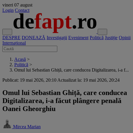
vineri
07 august
Login
Contact
DESPRE
DONEAZĂ
Investigații
Eveniment
Politică
Justiție
Opinii
Internațional
Acasă
>
Politică
>
Omul lui Sebastian Ghiță, care conducea Digitalizarea, i-a f...
Publicat: 19 mai 2026, 20:10
Actualizat la: 19 mai 2026, 20:24
Omul lui Sebastian Ghiță, care conducea
Digitalizarea, i-a făcut plângere penală
Oanei Gheorghiu
Mircea Marian