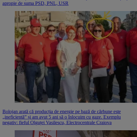
apropie de suma PSD, PNL, USR
Bolojan arată că producția de energie pe bază de cărbune este
„ineficientă” și am avut 5 ani să o înlocuim cu gaze. Exemplu
negativ: fieful Olguței Vasilescu, Electrocentrale Craiova