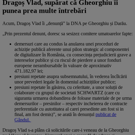
Dragoș Vlad, supărat că Gheorghiu îi
punea prea multe întrebări
Acum, Dragoș Vlad îi „denunță” la DNA pe Gheorghiu și Darău.
„Prin prezentul denunt, doresc sa sesizez comitere umatoarelor fapte:
demersuri care au condus la anularea unei proceduri de
achiziție publică aferente unui pilon strategic al componentei
de digitalizare în România, cu consecința prejudicierii grave a
intereselor publice și cu riscul de pierdere a unor fonduri
europene nerambursabile în valoare de aproximativ
471.182,97 lei;
presiuni repetate asupra subsemnatului, în vederea încîlcării
unor prevederi legale în domeniul achizițiilor publice;
presiuni repetate în găsirea, cu celeritate, a unor soluții de
colaborare cu grupul de societati SCHWARTZ (care cu
siguranta urmarea dobandirea de foloase materiale de pe urma
demersurilor – presinilor – respectiv incheierea de contracte
preferentiale cu autotitatea al carei presedinte am fost si in
final, am fost demis)”, se arată în denunțul
publicat de
Gândul.
Dragoș Vlad s-a plâns că solicitările care-i veneau de la Gheorghiu