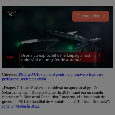
Citește articolul
Citește și:
PSD și AUR s-au aliat pentru a promova o lege care
pedepsește societatea civilă
„Dragoș Cristian Vlad este considerat un apropiat al grupării
Sebastian Ghiță – Rovana Plumb. În 2017, când era un simplu
funcționar în Ministerul Fondurilor Europene, el a fost numit de
guvernul PSD în Consiliul de Administrație al Telekom Romania”,
scria G4Media în 2022.