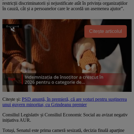
restricții discriminatorii și nejustificate atât în privința organizațiilor
în cauză, cât și a persoanelor care le acordă un asemenea ajutor”.
Citește articolul
Citește și:
PSD anunță, în premieră, că are voturi pentru susținerea
unui guvern minoritar, cu Grindeanu premier
Consiliul Legislativ și Consiliul Economic Social au avizat negativ
inițiativa AUR.
Totuși, Senatul este prima cameră sesizată, decizia finală aparține