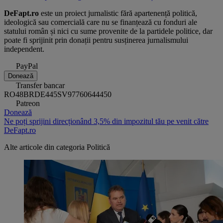
DeFapt.ro
este un proiect jurnalistic fără apartenență politică,
ideologică sau comercială care nu se finanțează cu fonduri ale
statului român și nici cu sume provenite de la partidele politice, dar
poate fi sprijinit prin donații pentru susținerea jurnalismului
independent.
PayPal
Donează
Transfer bancar
RO48BRDE445SV97760644450
Patreon
Donează
Ne poți sprijini direcționând 3,5% din impozitul tău pe venit către
DeFapt.ro
Alte articole din categoria
Politică