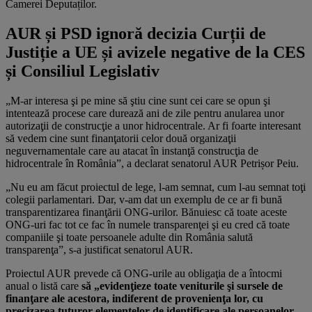
Camerei Deputaților.
AUR și PSD ignoră decizia Curții de
Justiție a UE și avizele negative de la CES
și Consiliul Legislativ
„M-ar interesa şi pe mine să ştiu cine sunt cei care se opun şi
intentează procese care durează ani de zile pentru anularea unor
autorizaţii de construcţie a unor hidrocentrale. Ar fi foarte interesant
să vedem cine sunt finanţatorii celor două organizaţii
neguvernamentale care au atacat în instanţă construcţia de
hidrocentrale în România”, a declarat senatorul AUR Petrișor Peiu.
„Nu eu am făcut proiectul de lege, l-am semnat, cum l-au semnat toţi
colegii parlamentari. Dar, v-am dat un exemplu de ce ar fi bună
transparentizarea finanţării ONG-urilor. Bănuiesc că toate aceste
ONG-uri fac tot ce fac în numele transparenţei şi eu cred că toate
companiile şi toate persoanele adulte din România salută
transparenţa”, s-a justificat senatorul AUR.
Proiectul AUR prevede că ONG-urile au obligaţia de a întocmi
anual o listă care
să „evidenţieze toate veniturile şi sursele de
finanţare ale acestora, indiferent de provenienţa lor, cu
precizarea tuturor elementelor de identificare ale persoanelor