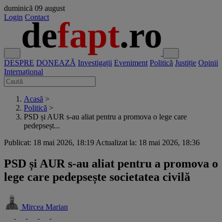
duminică
09 august
Login
Contact
DESPRE
DONEAZĂ
Investigații
Eveniment
Politică
Justiție
Opinii
Internațional
Acasă
>
Politică
>
PSD și AUR s-au aliat pentru a promova o lege care
pedepseșt...
Publicat: 18 mai 2026, 18:19
Actualizat la: 18 mai 2026, 18:36
PSD și AUR s-au aliat pentru a promova o
lege care pedepsește societatea civilă
Mircea Marian