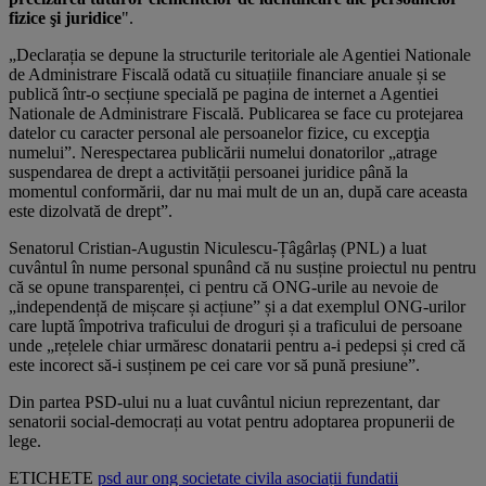
fizice şi juridice
".
„Declarația se depune la structurile teritoriale ale Agentiei Nationale
de Administrare Fiscală odată cu situațiile financiare anuale și se
publică într-o secțiune specială pe pagina de internet a Agentiei
Nationale de Administrare Fiscală. Publicarea se face cu protejarea
datelor cu caracter personal ale persoanelor fizice, cu excepţia
numelui”. Nerespectarea publicării numelui donatorilor „atrage
suspendarea de drept a activității persoanei juridice până la
momentul conformării, dar nu mai mult de un an, după care aceasta
este dizolvată de drept”.
Senatorul Cristian-Augustin Niculescu-Țâgârlaș (PNL) a luat
cuvântul în nume personal spunând că nu susține proiectul nu pentru
că se opune transparenței, ci pentru că ONG-urile au nevoie de
„independență de mișcare și acțiune” și a dat exemplul ONG-urilor
care luptă împotriva traficului de droguri și a traficului de persoane
unde „rețelele chiar urmăresc donatarii pentru a-i pedepsi și cred că
este incorect să-i susținem pe cei care vor să pună presiune”.
Din partea PSD-ului nu a luat cuvântul niciun reprezentant, dar
senatorii social-democrați au votat pentru adoptarea propunerii de
lege.
ETICHETE
psd
aur
ong
societate civila
asociații
fundatii