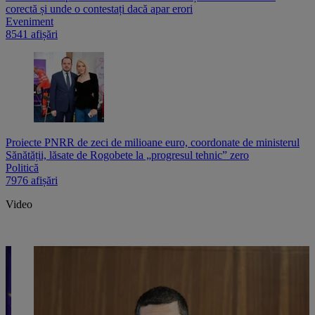
corectă și unde o contestați dacă apar erori
Eveniment
8541 afișări
Proiecte PNRR de zeci de milioane euro, coordonate de ministerul
Sănătății, lăsate de Rogobete la „progresul tehnic” zero
Politică
7976 afișări
Video