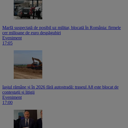
Marfă suspectată de posibil uz militar, blocată în România: firmele
cer milioane de euro despăgubiri
Eveniment
17:05
Iașiul rămâne și în 2026 fără autostradă: traseul A8 este blocat de
contestații și litigii
Eveniment
17:00