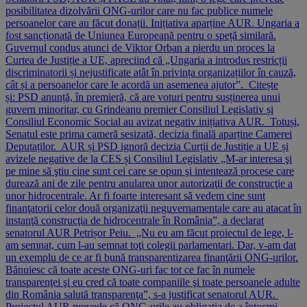
posibilitatea dizolvării ONG-urilor care nu fac publice numele
persoanelor care au făcut donații. Inițiativa aparține AUR. Ungaria a
fost sancționată de Uniunea Europeană pentru o speță similară.
Guvernul condus atunci de Viktor Orban a pierdu un proces la
Curtea de Justiție a UE, apreciind că „Ungaria a introdus restricții
discriminatorii și nejustificate atât în privința organizațiilor în cauză,
cât și a persoanelor care le acordă un asemenea ajutor”. Citește
și: PSD anunță, în premieră, că are voturi pentru susținerea unui
guvern minoritar, cu Grindeanu premier Consiliul Legislativ și
Consiliul Economic Social au avizat negativ inițiativa AUR. Totuși,
Senatul este prima cameră sesizată, decizia finală aparține Camerei
Deputaților. AUR și PSD ignoră decizia Curții de Justiție a UE și
avizele negative de la CES și Consiliul Legislativ „M-ar interesa şi
pe mine să ştiu cine sunt cei care se opun şi intentează procese care
durează ani de zile pentru anularea unor autorizaţii de construcţie a
unor hidrocentrale. Ar fi foarte interesant să vedem cine sunt
finanţatorii celor două organizaţii neguvernamentale care au atacat în
instanţă construcţia de hidrocentrale în România”, a declarat
senatorul AUR Petrișor Peiu. „Nu eu am făcut proiectul de lege, l-
am semnat, cum l-au semnat toţi colegii parlamentari. Dar, v-am dat
un exemplu de ce ar fi bună transparentizarea finanţării ONG-urilor.
Bănuiesc că toate aceste ONG-uri fac tot ce fac în numele
transparenţei şi eu cred că toate companiile şi toate persoanele adulte
din România salută transparenţa”, s-a justificat senatorul AUR.
Proiectul AUR prevede că ONG-urile au obligaţia de a întocmi