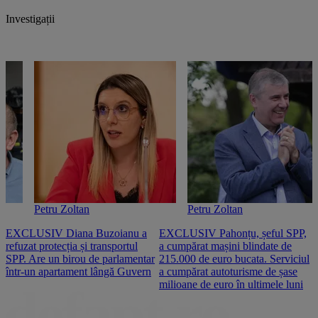
Investigații
Petru Zoltan
Petru Zoltan
EXCLUSIV Diana Buzoianu a
EXCLUSIV Pahonțu, șeful SPP,
E
refuzat protecția și transportul
a cumpărat mașini blindate de
u
SPP. Are un birou de parlamentar
215.000 de euro bucata. Serviciul
c
într-un apartament lângă Guvern
a cumpărat autoturisme de șase
O
milioane de euro în ultimele luni
p