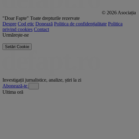
© 2026 Asociația
"Doar Fapte"
Toate drepturile rezervate
Despre
Cod etic
Donează
Politica de confidențialitate
Politica
privind cookies
Contact
Urmărește-ne
Setări Cookie
Investigații jurnalistice, analize, știri la zi
Abonează-te
Ultima oră