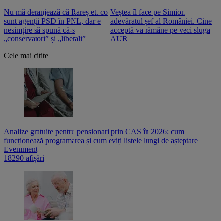
Nu mă deranjează că Rareș et. co
Veștea îl face pe Simion
S
sunt agenții PSD în PNL, dar e
adevăratul șef al României. Cine
n
nesimțire să spună că-s
acceptă va rămâne pe veci sluga
o
„conservatori” și „liberali”
AUR
Cele mai citite
Analize gratuite pentru pensionari prin CAS în 2026: cum
funcționează programarea și cum eviți listele lungi de așteptare
Eveniment
18290 afișări