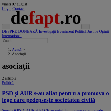
vineri
07 august
Login
Contact
DESPRE
DONEAZĂ
Investigații
Eveniment
Politică
Justiție
Opinii
Internațional
Acasă
>
Asociații
asociații
2 articole
Politică
PSD și AUR s-au aliat pentru a promova o
lege care pedepsește societatea civilă
Senatorii PSD, AUR și PACE au votat, luni, o lege care prevede