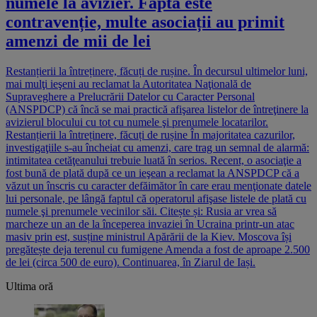
numele la avizier. Fapta este
contravenție, multe asociații au primit
amenzi de mii de lei
Restanțierii la întreținere, făcuți de rușine. În decursul ultimelor luni,
mai mulţi ieşeni au reclamat la Autoritatea Naţională de
Supraveghere a Prelucrării Datelor cu Caracter Personal
(ANSPDCP) că încă se mai practică afişarea listelor de întreţinere la
avizierul blocului cu tot cu numele şi prenumele locatarilor.
Restanțierii la întreținere, făcuți de rușine În majoritatea cazurilor,
investigaţiile s-au încheiat cu amenzi, care trag un semnal de alarmă:
intimitatea cetăţeanului trebuie luată în serios. Recent, o asociaţie a
fost bună de plată după ce un ieşean a reclamat la ANSPDCP că a
văzut un înscris cu caracter defăimător în care erau menţionate datele
lui personale, pe lângă faptul că operatorul afişase listele de plată cu
numele şi prenumele vecinilor săi. Citește și: Rusia ar vrea să
marcheze un an de la începerea invaziei în Ucraina printr-un atac
masiv prin est, susține ministrul Apărării de la Kiev. Moscova își
pregătește deja terenul cu fumigene Amenda a fost de aproape 2.500
de lei (circa 500 de euro). Continuarea, în Ziarul de Iași.
Ultima oră