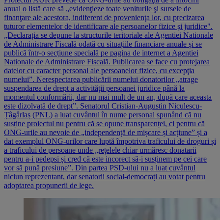
anual o listă care să „evidenţieze toate veniturile şi sursele de
finanţare ale acestora, indiferent de provenienţa lor, cu precizarea
tuturor elementelor de identificare ale persoanelor fizice şi juridice".
„Declarația se depune la structurile teritoriale ale Agentiei Nationale
de Administrare Fiscală odată cu situațiile financiare anuale și se
publică într-o secțiune specială pe pagina de internet a Agentiei
Nationale de Administrare Fiscală. Publicarea se face cu protejarea
datelor cu caracter personal ale persoanelor fizice, cu excepţia
numelui”. Nerespectarea publicării numelui donatorilor „atrage
suspendarea de drept a activității persoanei juridice până la
momentul conformării, dar nu mai mult de un an, după care aceasta
este dizolvată de drept”. Senatorul Cristian-Augustin Niculescu-
Țâgârlaș (PNL) a luat cuvântul în nume personal spunând că nu
susține proiectul nu pentru că se opune transparenței, ci pentru că
ONG-urile au nevoie de „independență de mișcare și acțiune” și a
dat exemplul ONG-urilor care luptă împotriva traficului de droguri și
a traficului de persoane unde „rețelele chiar urmăresc donatarii
pentru a-i pedepsi și cred că este incorect să-i susținem pe cei care
vor să pună presiune”. Din partea PSD-ului nu a luat cuvântul
niciun reprezentant, dar senatorii social-democrați au votat pentru
adoptarea propunerii de lege.