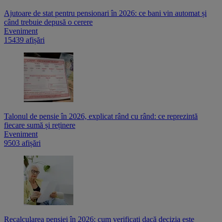
Ajutoare de stat pentru pensionari în 2026: ce bani vin automat și
când trebuie depusă o cerere
Eveniment
15439 afișări
Talonul de pensie în 2026, explicat rând cu rând: ce reprezintă
fiecare sumă și reținere
Eveniment
9503 afișări
Recalcularea pensiei în 2026: cum verificați dacă decizia este