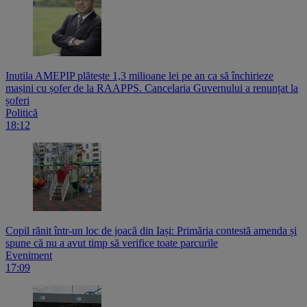
Inutila AMEPIP plătește 1,3 milioane lei pe an ca să închirieze
mașini cu șofer de la RAAPPS. Cancelaria Guvernului a renunțat la
șoferi
Politică
18:12
Copil rănit într-un loc de joacă din Iași: Primăria contestă amenda și
spune că nu a avut timp să verifice toate parcurile
Eveniment
17:09