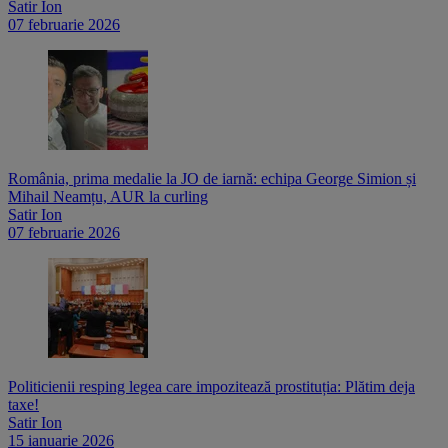
Satir Ion
07 februarie 2026
România, prima medalie la JO de iarnă: echipa George Simion și
Mihail Neamțu, AUR la curling
Satir Ion
07 februarie 2026
Politicienii resping legea care impozitează prostituția: Plătim deja
taxe!
Satir Ion
15 ianuarie 2026