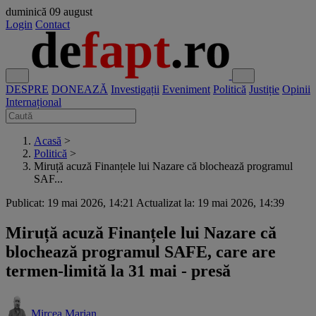
duminică
09 august
Login
Contact
DESPRE
DONEAZĂ
Investigații
Eveniment
Politică
Justiție
Opinii
Internațional
Acasă
>
Politică
>
Miruță acuză Finanțele lui Nazare că blochează programul
SAF...
Publicat: 19 mai 2026, 14:21
Actualizat la: 19 mai 2026, 14:39
Miruță acuză Finanțele lui Nazare că
blochează programul SAFE, care are
termen-limită la 31 mai - presă
Mircea Marian