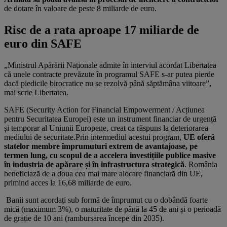
de dotare în valoare de peste 8 miliarde de euro.
Risc de a rata aproape 17 miliarde de
euro din SAFE
„Ministrul Apărării Naționale admite în interviul acordat Libertatea
că unele contracte prevăzute în programul SAFE s-ar putea pierde
dacă piedicile birocratice nu se rezolvă până săptămâna viitoare”,
mai scrie Libertatea.
SAFE (Security Action for Financial Empowerment / Acțiunea
pentru Securitatea Europei) este un instrument financiar de urgență
și temporar al Uniunii Europene, creat ca răspuns la deteriorarea
mediului de securitate.Prin intermediul acestui program,
UE oferă
statelor membre împrumuturi extrem de avantajoase, pe
termen lung, cu scopul de a accelera investițiile publice masive
în industria de apărare și în infrastructura strategică
. România
beneficiază de a doua cea mai mare alocare financiară din UE,
primind acces la 16,68 miliarde de euro.
Banii sunt acordați sub formă de împrumut cu o dobândă foarte
mică (maximum 3%), o maturitate de până la 45 de ani și o perioadă
de grație de 10 ani (rambursarea începe din 2035).