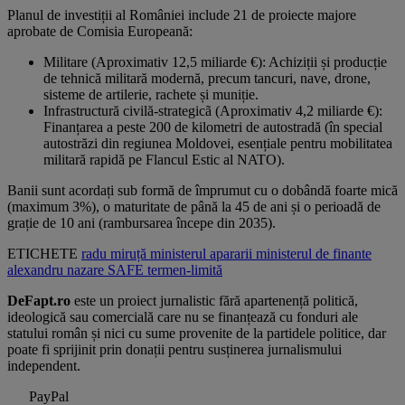
Planul de investiții al României include 21 de proiecte majore
aprobate de Comisia Europeană:
Militare (Aproximativ 12,5 miliarde €): Achiziții și producție
de tehnică militară modernă, precum tancuri, nave, drone,
sisteme de artilerie, rachete și muniție.
Infrastructură civilă-strategicã (Aproximativ 4,2 miliarde €):
Finanțarea a peste 200 de kilometri de autostradă (în special
autostrăzi din regiunea Moldovei, esențiale pentru mobilitatea
militară rapidă pe Flancul Estic al NATO).
Banii sunt acordați sub formă de împrumut cu o dobândă foarte mică
(maximum 3%), o maturitate de până la 45 de ani și o perioadă de
grație de 10 ani (rambursarea începe din 2035).
ETICHETE
radu miruță
ministerul apararii
ministerul de finante
alexandru nazare
SAFE
termen-limită
DeFapt.ro
este un proiect jurnalistic fără apartenență politică,
ideologică sau comercială care nu se finanțează cu fonduri ale
statului român și nici cu sume provenite de la partidele politice, dar
poate fi sprijinit prin donații pentru susținerea jurnalismului
independent.
PayPal