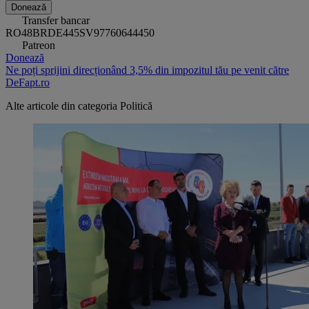
Donează
Transfer bancar
RO48BRDE445SV97760644450
Patreon
Donează
Ne poți sprijini direcționând 3,5% din impozitul tău pe venit către
DeFapt.ro
Alte articole din categoria
Politică