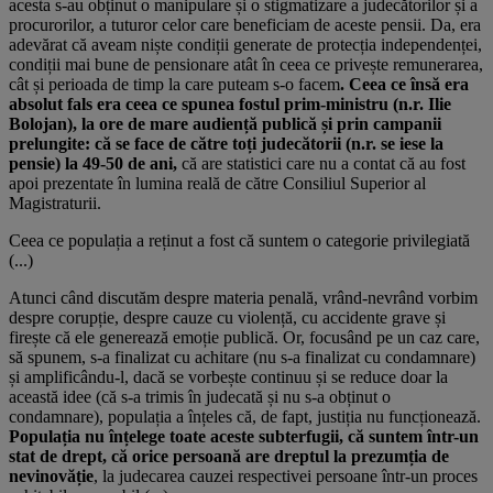
acesta s-au obținut o manipulare și o stigmatizare a judecătorilor și a
procurorilor, a tuturor celor care beneficiam de aceste pensii. Da, era
adevărat că aveam niște condiții generate de protecția independenței,
condiții mai bune de pensionare atât în ceea ce privește remunerarea,
cât și perioada de timp la care puteam s-o facem
. Ceea ce însă era
absolut fals era ceea ce spunea fostul prim-ministru (n.r. Ilie
Bolojan), la ore de mare audiență publică și prin campanii
prelungite: că se face de către toți judecătorii (n.r. se iese la
pensie) la 49-50 de ani,
că are statistici care nu a contat că au fost
apoi prezentate în lumina reală de către Consiliul Superior al
Magistraturii.
Ceea ce populația a reținut a fost că suntem o categorie privilegiată
(...)
Atunci când discutăm despre materia penală, vrând-nevrând vorbim
despre corupție, despre cauze cu violență, cu accidente grave și
firește că ele generează emoție publică. Or, focusând pe un caz care,
să spunem, s-a finalizat cu achitare (nu s-a finalizat cu condamnare)
și amplificându-l, dacă se vorbește continuu și se reduce doar la
această idee (că s-a trimis în judecată și nu s-a obținut o
condamnare), populația a înțeles că, de fapt, justiția nu funcționează.
Populația nu înțelege toate aceste subterfugii, că suntem într-un
stat de drept, că orice persoană are dreptul la prezumția de
nevinovăție
, la judecarea cauzei respectivei persoane într-un proces