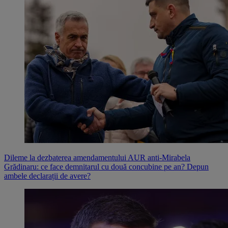
Dileme la dezbaterea amendamentului AUR anti-Mirabela
Grădinaru: ce face demnitarul cu două concubine pe an? Depun
ambele declarații de avere?