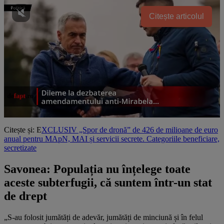
Citește articolul
Citește și: E
XCLUSIV „Spor de dronă” de 426 de milioane de euro
anual pentru MApN, MAI și servicii secrete. Categoriile beneficiare,
secretizate
Savonea: Populația nu înțelege toate
aceste subterfugii, că suntem într-un stat
de drept
„S-au folosit jumătăți de adevăr, jumătăți de minciună și în felul