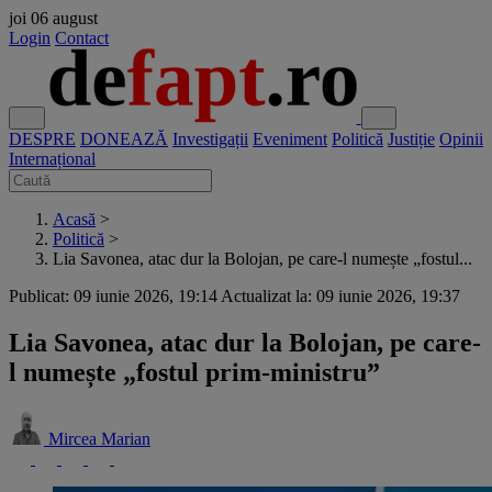
joi
06 august
Login
Contact
DESPRE
DONEAZĂ
Investigații
Eveniment
Politică
Justiție
Opinii
Internațional
Acasă
>
Politică
>
Lia Savonea, atac dur la Bolojan, pe care-l numește „fostul...
Publicat: 09 iunie 2026, 19:14
Actualizat la: 09 iunie 2026, 19:37
Lia Savonea, atac dur la Bolojan, pe care-
l numește „fostul prim-ministru”
Mircea Marian