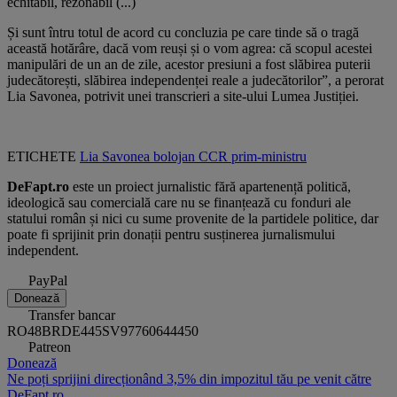
echitabil, rezonabil (...)
Și sunt întru totul de acord cu concluzia pe care tinde să o tragă
această hotărâre, dacă vom reuși și o vom agrea: că scopul acestei
manipulări de un an de zile, acestor presiuni a fost slăbirea puterii
judecătorești, slăbirea independenței reale a judecătorilor”, a perorat
Lia Savonea, potrivit unei transcrieri a site-ului Lumea Justiției.
ETICHETE
Lia Savonea
bolojan
CCR
prim-ministru
DeFapt.ro
este un proiect jurnalistic fără apartenență politică,
ideologică sau comercială care nu se finanțează cu fonduri ale
statului român și nici cu sume provenite de la partidele politice, dar
poate fi sprijinit prin donații pentru susținerea jurnalismului
independent.
PayPal
Donează
Transfer bancar
RO48BRDE445SV97760644450
Patreon
Donează
Ne poți sprijini direcționând 3,5% din impozitul tău pe venit către
DeFapt.ro