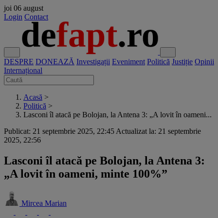
joi
06 august
Login
Contact
DESPRE
DONEAZĂ
Investigații
Eveniment
Politică
Justiție
Opinii
Internațional
Acasă
>
Politică
>
Lasconi îl atacă pe Bolojan, la Antena 3: „A lovit în oameni...
Publicat: 21 septembrie 2025, 22:45
Actualizat la: 21 septembrie
2025, 22:56
Lasconi îl atacă pe Bolojan, la Antena 3:
„A lovit în oameni, minte 100%”
Mircea Marian