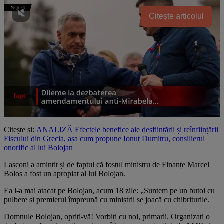
Citește articolul
Citește și:
ANALIZĂ Efectele benefice ale desființării și reînființării
Fiscului din Grecia, așa cum propune Ionuț Dumitru, consilierul
onorific al lui Bolojan
Lasconi a amintit și de faptul că fostul ministru de Finanțe Marcel
Boloș a fost un apropiat al lui Bolojan.
Ea l-a mai atacat pe Bolojan, acum 18 zile: „Suntem pe un butoi cu
pulbere și premierul împreună cu miniștrii se joacă cu chibriturile.
Domnule Bolojan, opriți-vă! Vorbiți cu noi, primarii. Organizați o