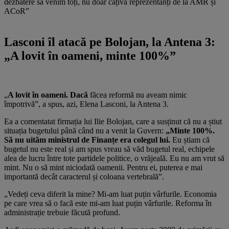
dezbatere să venim toți, nu doar câțiva reprezentanți de la AMR și
ACoR”
Lasconi îl atacă pe Bolojan, la Antena 3:
„A lovit în oameni, minte 100%”
„
A lovit în oameni. Dacă
făcea reformă nu aveam nimic
împotrivă”, a spus, azi, Elena Lasconi, la Antena 3.
Ea a comentatat firmația lui Ilie Bolojan, care a susținut că nu a știut
situația bugetului până când nu a venit la Guvern:
„Minte 100%.
Să nu uităm ministrul de Finanțe era colegul lui.
Eu știam că
bugetul nu este real și am spus vreau să văd bugetul real, echipele
alea de lucru între tote partidele politice, o vrăjeală. Eu nu am vrut să
mint. Nu o să mint niciodată oamenii. Pentru ei, puterea e mai
importantă decât caracterul și coloana vertebrală”.
„Vedeți ceva diferit la mine? Mi-am luat puțin vârfurile. Economia
pe care vrea să o facă este mi-am luat puțin vârfurile. Reforma în
administrație trebuie făcută profund.