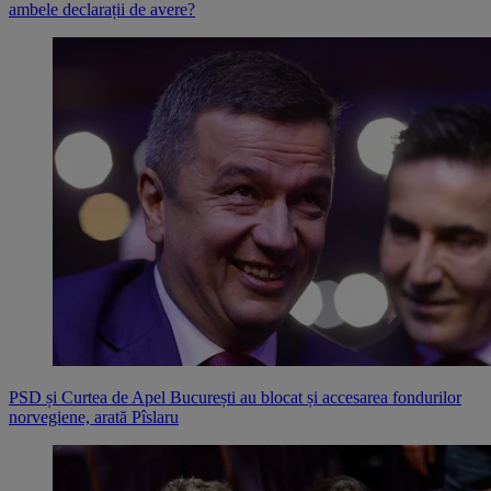
ambele declarații de avere?
PSD și Curtea de Apel București au blocat și accesarea fondurilor
norvegiene, arată Pîslaru