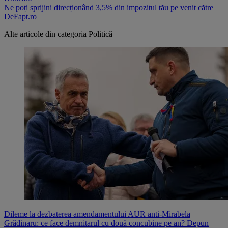
Ne poți sprijini direcționând 3,5% din impozitul tău pe venit către
DeFapt.ro
Alte articole din categoria
Politică
Dileme la dezbaterea amendamentului AUR anti-Mirabela
Grădinaru: ce face demnitarul cu două concubine pe an? Depun