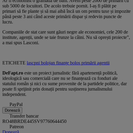
Ar fi economist o grămadă de bani. Avem peste 2000 de primării cu
sub 5000 de locuitori. De acolo trebuie pornit. I-aș fi plătit pe
primari să fie plante și să mai aibă încă un om pentru taxe și impozite
până peste 3 ani când aceste primării dispar și redevin puncte de
lucru.
Companiile de stat care sunt găuri negre ale economiei, cele 200 de
institute, agenții, unde se taie frunze la câini. Nu să oprești proiecte”,
a mai spus Lasconi.
ETICHETE
lascpni
bolojan
finanțe
bolos
primării
agentii
DeFapt.ro
este un proiect jurnalistic fără apartenență politică,
ideologică sau comercială care nu se finanțează cu fonduri ale
statului român și nici cu sume provenite de la partidele politice, dar
poate fi sprijinit prin donații pentru susținerea jurnalismului
independent.
PayPal
Donează
Transfer bancar
RO48BRDE445SV97760644450
Patreon
Donează