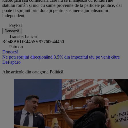
ideologică sau comercială care nu se finanțează cu fonduri ale
statului român și nici cu sume provenite de la partidele politice, dar
poate fi sprijinit prin donații pentru susținerea jurnalismului
independent.
PayPal
Donează
Transfer bancar
RO48BRDE445SV97760644450
Patreon
Donează
Ne poți sprijini direcționând 3,5% din impozitul tău pe venit către
DeFapt.ro
Alte articole din categoria
Politică