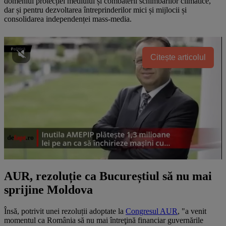
domeniul protecției mediului și combaterii schimbărilor climatice,
dar și pentru dezvoltarea întreprinderilor mici și mijlocii și
consolidarea independenței mass-media.
Citește articolul
AUR, rezoluție ca Bucureștiul să nu mai
sprijine Moldova
Însă, potrivit unei rezoluții adoptate la
Congresul AUR
, "a venit
momentul ca România să nu mai întreţină financiar guvernările