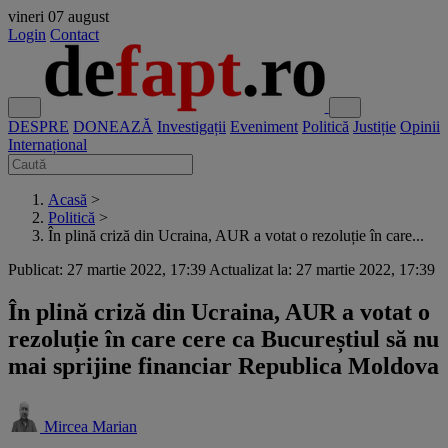
vineri
07 august
Login
Contact
DESPRE
DONEAZĂ
Investigații
Eveniment
Politică
Justiție
Opinii
Internațional
Acasă
>
Politică
>
În plină criză din Ucraina, AUR a votat o rezoluție în care...
Publicat: 27 martie 2022, 17:39
Actualizat la: 27 martie 2022, 17:39
În plină criză din Ucraina, AUR a votat o
rezoluție în care cere ca Bucureștiul să nu
mai sprijine financiar Republica Moldova
Mircea Marian