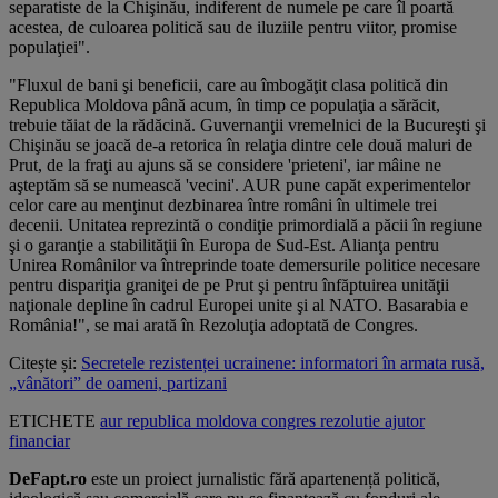
separatiste de la Chişinău, indiferent de numele pe care îl poartă
acestea, de culoarea politică sau de iluziile pentru viitor, promise
populaţiei".
"Fluxul de bani şi beneficii, care au îmbogăţit clasa politică din
Republica Moldova până acum, în timp ce populaţia a sărăcit,
trebuie tăiat de la rădăcină. Guvernanţii vremelnici de la Bucureşti şi
Chişinău se joacă de-a retorica în relaţia dintre cele două maluri de
Prut, de la fraţi au ajuns să se considere 'prieteni', iar mâine ne
aşteptăm să se numească 'vecini'. AUR pune capăt experimentelor
celor care au menţinut dezbinarea între români în ultimele trei
decenii. Unitatea reprezintă o condiţie primordială a păcii în regiune
şi o garanţie a stabilităţii în Europa de Sud-Est. Alianţa pentru
Unirea Românilor va întreprinde toate demersurile politice necesare
pentru dispariţia graniţei de pe Prut şi pentru înfăptuirea unităţii
naţionale depline în cadrul Europei unite şi al NATO. Basarabia e
România!", se mai arată în Rezoluţia adoptată de Congres.
Citește și:
Secretele rezistenței ucrainene: informatori în armata rusă,
„vânători” de oameni, partizani
ETICHETE
aur
republica moldova
congres
rezolutie
ajutor
financiar
DeFapt.ro
este un proiect jurnalistic fără apartenență politică,