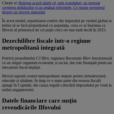
Citește și:
Bolojan acuză aliații că, prin scandaluri, au generat
creșterea dobânzilor și au amânat reformele. Ce spune premierul
despre un guvern minoritar
În acest model, repartizarea cotelor din impozitul pe venitul global ar
trebui să se facă proporțional cu populația, ceea ce ar însemna ca
Ilfovul să primească de cel puțin cinci ori mai mult decât în 2025.
Dezechilibre fiscale într-o regiune
metropolitană integrată
Potrivit președintelui CJ Ilfov, regiunea București–Ilfov funcționează
ca un singur organism economic și social, dar este finanțată printr-un
mecanism fiscal depășit.
Ilfovul suportă costuri metropolitane majore pentru infrastructură,
educație și sănătate, în timp ce o mare parte din resursa fiscală
ajunge în Capitală, din cauza regulii colectării impozitului pe venit la
sediul angajatorului.
Datele financiare care susțin
revendicările Ilfovului