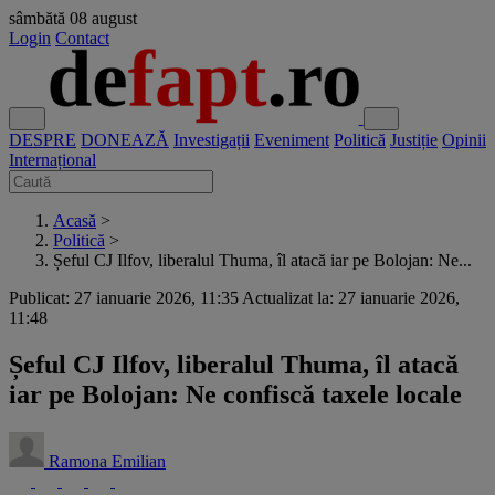
sâmbătă
08 august
Login
Contact
DESPRE
DONEAZĂ
Investigații
Eveniment
Politică
Justiție
Opinii
Internațional
Acasă
>
Politică
>
Șeful CJ Ilfov, liberalul Thuma, îl atacă iar pe Bolojan: Ne...
Publicat: 27 ianuarie 2026, 11:35
Actualizat la: 27 ianuarie 2026,
11:48
Șeful CJ Ilfov, liberalul Thuma, îl atacă
iar pe Bolojan: Ne confiscă taxele locale
Ramona Emilian