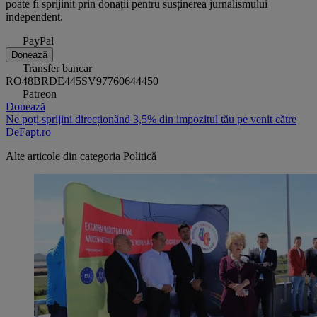
poate fi sprijinit prin donații pentru susținerea jurnalismului
independent.
PayPal
Donează
Transfer bancar
RO48BRDE445SV97760644450
Patreon
Donează
Ne poți sprijini direcționând 3,5% din impozitul tău pe venit către
DeFapt.ro
Alte articole din categoria
Politică