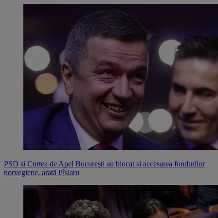
PSD și Curtea de Apel București au blocat și accesarea fondurilor
norvegiene, arată Pîslaru