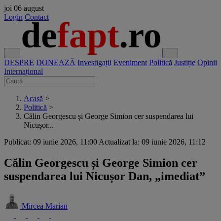
joi
06 august
Login
Contact
DESPRE
DONEAZĂ
Investigații
Eveniment
Politică
Justiție
Opinii
Internațional
Acasă
>
Politică
>
Călin Georgescu și George Simion cer suspendarea lui
Nicușor...
Publicat: 09 iunie 2026, 11:00
Actualizat la: 09 iunie 2026, 11:12
Călin Georgescu și George Simion cer
suspendarea lui Nicușor Dan, „imediat”
Mircea Marian