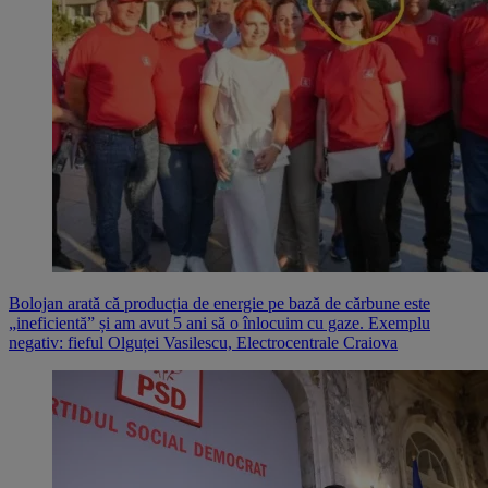
Bolojan arată că producția de energie pe bază de cărbune este
„ineficientă” și am avut 5 ani să o înlocuim cu gaze. Exemplu
negativ: fieful Olguței Vasilescu, Electrocentrale Craiova