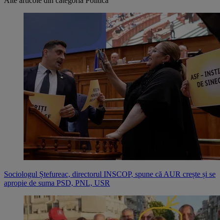
Alte articole din categoria
Politică
Sociologul Ștefureac, directorul INSCOP, spune că AUR crește și se
apropie de suma PSD, PNL, USR