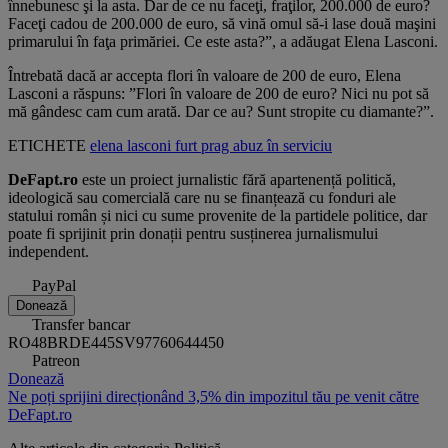
înnebunesc şi la asta. Dar de ce nu faceţi, fraţilor, 200.000 de euro?
Faceţi cadou de 200.000 de euro, să vină omul să-i lase două maşini
primarului în faţa primăriei. Ce este asta?”, a adăugat Elena Lasconi.
Întrebată dacă ar accepta flori în valoare de 200 de euro, Elena
Lasconi a răspuns: ”Flori în valoare de 200 de euro? Nici nu pot să
mă gândesc cam cum arată. Dar ce au? Sunt stropite cu diamante?”.
ETICHETE
elena lasconi
furt
prag
abuz în serviciu
DeFapt.ro
este un proiect jurnalistic fără apartenență politică,
ideologică sau comercială care nu se finanțează cu fonduri ale
statului român și nici cu sume provenite de la partidele politice, dar
poate fi sprijinit prin donații pentru susținerea jurnalismului
independent.
PayPal
Donează
Transfer bancar
RO48BRDE445SV97760644450
Patreon
Donează
Ne poți sprijini direcționând 3,5% din impozitul tău pe venit către
DeFapt.ro