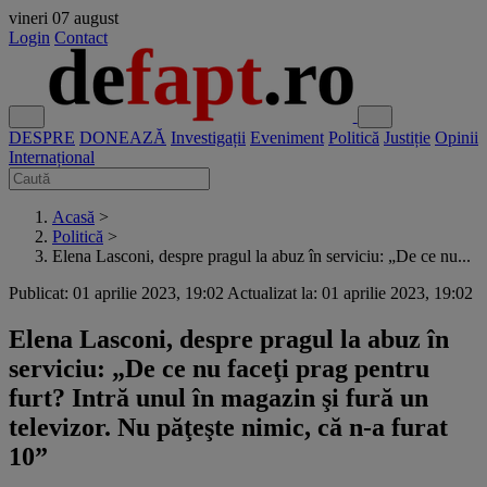
vineri
07 august
Login
Contact
DESPRE
DONEAZĂ
Investigații
Eveniment
Politică
Justiție
Opinii
Internațional
Acasă
>
Politică
>
Elena Lasconi, despre pragul la abuz în serviciu: „De ce nu...
Publicat: 01 aprilie 2023, 19:02
Actualizat la: 01 aprilie 2023, 19:02
Elena Lasconi, despre pragul la abuz în
serviciu: „De ce nu faceţi prag pentru
furt? Intră unul în magazin şi fură un
televizor. Nu păţeşte nimic, că n-a furat
10”