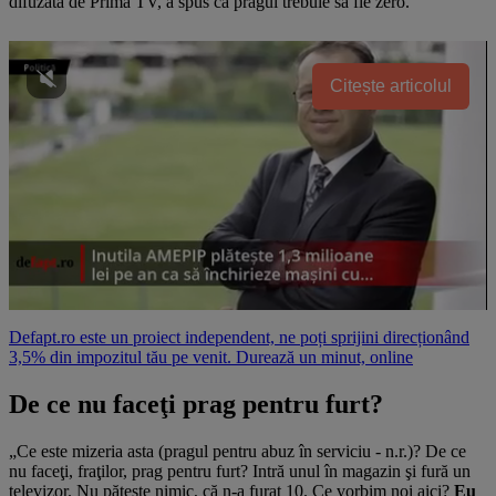
difuzată de Prima TV, a spus că pragul trebuie să fie zero.
Citește articolul
Defapt.ro este un proiect independent, ne poți sprijini direcționând
3,5% din impozitul tău pe venit. Durează un minut, online
De ce nu faceţi prag pentru furt?
„Ce este mizeria asta (pragul pentru abuz în serviciu - n.r.)? De ce
nu faceţi, fraţilor, prag pentru furt? Intră unul în magazin şi fură un
televizor. Nu păţeşte nimic, că n-a furat 10. Ce vorbim noi aici?
Eu