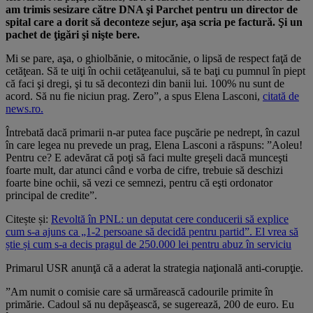
am trimis sesizare către DNA şi Parchet pentru un director de
spital care a dorit să deconteze sejur, aşa scria pe factură. Şi un
pachet de ţigări şi nişte bere.
Mi se pare, aşa, o ghiolbănie, o mitocănie, o lipsă de respect faţă de
cetăţean. Să te uiţi în ochii cetăţeanului, să te baţi cu pumnul în piept
că faci şi dregi, şi tu să decontezi din banii lui. 100% nu sunt de
acord. Să nu fie niciun prag. Zero”, a spus Elena Lasconi,
citată de
news.ro.
Întrebată dacă primarii n-ar putea face puşcărie pe nedrept, în cazul
în care legea nu prevede un prag, Elena Lasconi a răspuns: ”Aoleu!
Pentru ce? E adevărat că poţi să faci multe greşeli dacă munceşti
foarte mult, dar atunci când e vorba de cifre, trebuie să deschizi
foarte bine ochii, să vezi ce semnezi, pentru că eşti ordonator
principal de credite”.
Citește și:
Revoltă în PNL: un deputat cere conducerii să explice
cum s-a ajuns ca „1-2 persoane să decidă pentru partid”. El vrea să
știe și cum s-a decis pragul de 250.000 lei pentru abuz în serviciu
Primarul USR anunţă că a aderat la strategia naţională anti-corupţie.
”Am numit o comisie care să urmărească cadourile primite în
primărie. Cadoul să nu depăşească, se sugerează, 200 de euro. Eu