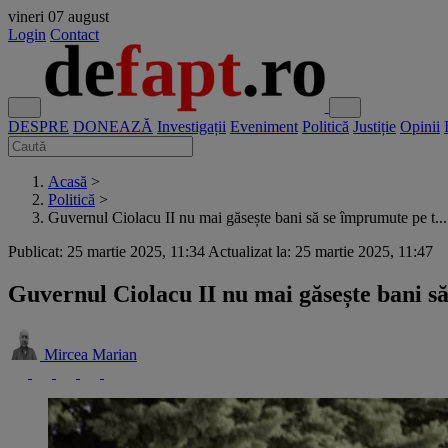
vineri
07 august
Login
Contact
DESPRE
DONEAZĂ
Investigații
Eveniment
Politică
Justiție
Opinii
Acasă
>
Politică
>
Guvernul Ciolacu II nu mai găsește bani să se împrumute pe t...
Publicat: 25 martie 2025, 11:34
Actualizat la: 25 martie 2025, 11:47
Guvernul Ciolacu II nu mai găsește bani s
Mircea Marian