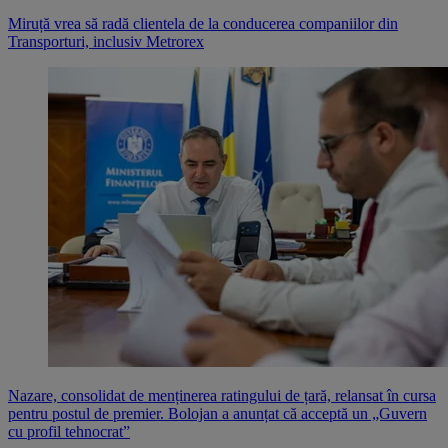
Miruță vrea să radă clientela de la conducerea companiilor din
Transporturi, inclusiv Metrorex
Nazare, consolidat de menținerea ratingului de țară, relansat în cursa
pentru postul de premier. Bolojan a anunțat că acceptă un „Guvern
cu profil tehnocrat”