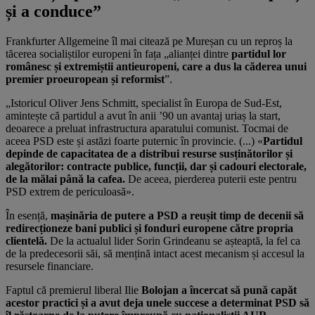
și a conduce”
Frankfurter Allgemeine îl mai citează pe Mureșan cu un reproș la
tăcerea socialiștilor europeni în fața „alianței dintre
partidul lor
românesc și extremiștii antieuropeni, care a dus la căderea unui
premier proeuropean și reformist
”.
„Istoricul Oliver Jens Schmitt, specialist în Europa de Sud-Est,
amintește că partidul a avut în anii ’90 un avantaj uriaș la start,
deoarece a preluat infrastructura aparatului comunist. Tocmai de
aceea PSD este și astăzi foarte puternic în provincie. (...) «
Partidul
depinde de capacitatea de a distribui resurse susținătorilor și
alegătorilor: contracte publice, funcții, dar și cadouri electorale,
de la mălai până la cafea.
De aceea, pierderea puterii este pentru
PSD extrem de periculoasă».
În esență,
mașinăria de putere a PSD a reușit timp de decenii să
redirecționeze bani publici și fonduri europene către propria
clientelă.
De la actualul lider Sorin Grindeanu se așteaptă, la fel ca
de la predecesorii săi, să mențină intact acest mecanism și accesul la
resursele financiare.
Faptul că premierul liberal Ilie
Bolojan a încercat să pună capăt
acestor practici și a avut deja unele succese a determinat PSD să