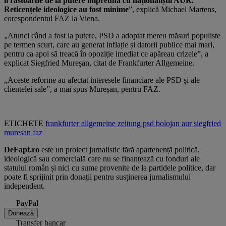
îl răstoarne de la putere împreună cu naționaliștii AUR.
Reticențele ideologice au fost minime
”, explică Michael Martens,
corespondentul FAZ la Viena.
„Atunci când a fost la putere, PSD a adoptat mereu măsuri populiste
pe termen scurt, care au generat inflație și datorii publice mai mari,
pentru ca apoi să treacă în opoziție imediat ce apăreau crizele”, a
explicat Siegfried Mureșan, citat de Frankfurter Allgemeine.
„Aceste reforme au afectat interesele financiare ale PSD și ale
clientelei sale”, a mai spus Mureșan, pentru FAZ.
ETICHETE
frankfurter allgemeine zeitung
psd
bolojan
aur
siegfried
mureșan
faz
DeFapt.ro
este un proiect jurnalistic fără apartenență politică,
ideologică sau comercială care nu se finanțează cu fonduri ale
statului român și nici cu sume provenite de la partidele politice, dar
poate fi sprijinit prin donații pentru susținerea jurnalismului
independent.
PayPal
Donează
Transfer bancar