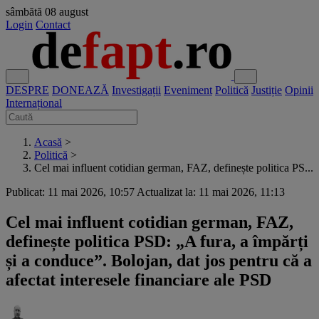
sâmbătă
08 august
Login
Contact
DESPRE
DONEAZĂ
Investigații
Eveniment
Politică
Justiție
Opinii
Internațional
Acasă
>
Politică
>
Cel mai influent cotidian german, FAZ, definește politica PS...
Publicat: 11 mai 2026, 10:57
Actualizat la: 11 mai 2026, 11:13
Cel mai influent cotidian german, FAZ,
definește politica PSD: „A fura, a împărți
și a conduce”. Bolojan, dat jos pentru că a
afectat interesele financiare ale PSD