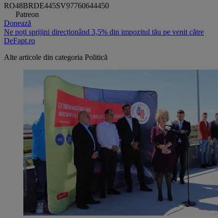
RO48BRDE445SV97760644450
Patreon
Donează
Ne poți sprijini direcționând 3,5% din impozitul tău pe venit către
DeFapt.ro
Alte articole din categoria
Politică