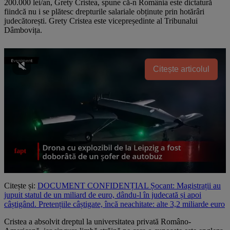
200.000 lei/an, Grety Cristea, spune că-n România este dictatură
fiindcă nu i se plătesc drepturile salariale obținute prin hotărâri
judecătorești. Grety Cristea este vicepreședinte al Tribunalui
Dâmbovița.
Citește articolul
Citește și:
DOCUMENT CONFIDENȚIAL Șocant: Magistrații au
jupuit statul de un miliard de euro, dându-l în judecată și apoi
câștigând. Pretențiile câștigate, încă neachitate: alte 3,2 miliarde euro
Cristea a absolvit dreptul la universitatea privată Româno-