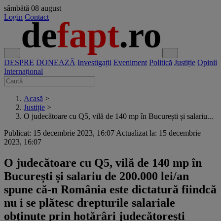
sâmbătă
08 august
Login
Contact
DESPRE
DONEAZĂ
Investigații
Eveniment
Politică
Justiție
Opinii
Internațional
Acasă
>
Justiție
>
O judecătoare cu Q5, vilă de 140 mp în București și salariu...
Publicat: 15 decembrie 2023, 16:07
Actualizat la: 15 decembrie
2023, 16:07
O judecătoare cu Q5, vilă de 140 mp în
București și salariu de 200.000 lei/an
spune că-n România este dictatură fiindcă
nu i se plătesc drepturile salariale
obținute prin hotărâri judecătorești