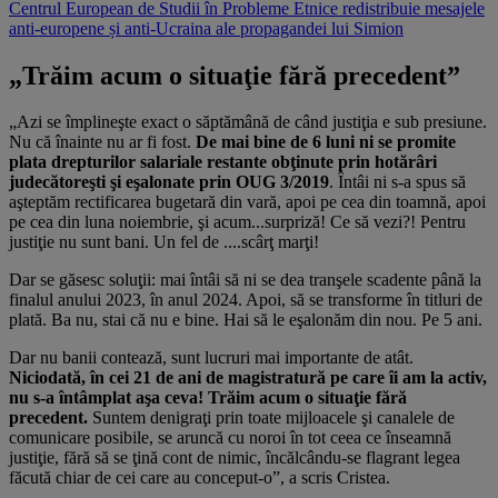
Centrul European de Studii în Probleme Etnice redistribuie mesajele
anti-europene și anti-Ucraina ale propagandei lui Simion
„Trăim acum o situaţie fără precedent”
„Azi se împlineşte exact o săptămână de când justiţia e sub presiune.
Nu că înainte nu ar fi fost.
De mai bine de 6 luni ni se promite
plata drepturilor salariale restante obţinute prin hotărâri
judecătoreşti şi eşalonate prin OUG 3/2019
. Întâi ni s-a spus să
aşteptăm rectificarea bugetară din vară, apoi pe cea din toamnă, apoi
pe cea din luna noiembrie, şi acum...surpriză! Ce să vezi?! Pentru
justiţie nu sunt bani. Un fel de ....scârţ marţi!
Dar se
găsesc soluţii: mai întâi să ni se dea tranşele scadente până la
finalul anului 2023, în anul 2024. Apoi, să se transforme în titluri de
plată. Ba nu, stai că nu e bine. Hai să le eşalonăm din nou. Pe 5 ani.
Dar nu banii contează, sunt lucruri mai importante de atât.
Niciodată, în cei 21 de ani de magistratură pe care îi am la activ,
nu s-a întâmplat aşa ceva! Trăim acum o situaţie fără
precedent.
Suntem denigraţi prin toate mijloacele şi canalele de
comunicare posibile, se aruncă cu noroi în tot ceea ce înseamnă
justiţie, fără să se ţină cont de nimic, încălcându-se flagrant legea
făcută chiar de cei care au conceput-o”, a scris Cristea.