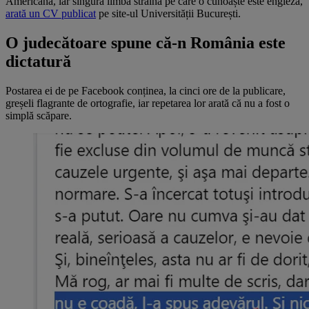
Americană, iar singura limbă străină pe care o cunoaște este engleza,
arată un CV publicat
pe site-ul Universității București.
O judecătoare spune că-n România este
dictatură
Postarea ei de pe Facebook conținea, la cinci ore de la publicare,
greșeli flagrante de ortografie, iar repetarea lor arată că nu a fost o
simplă scăpare.