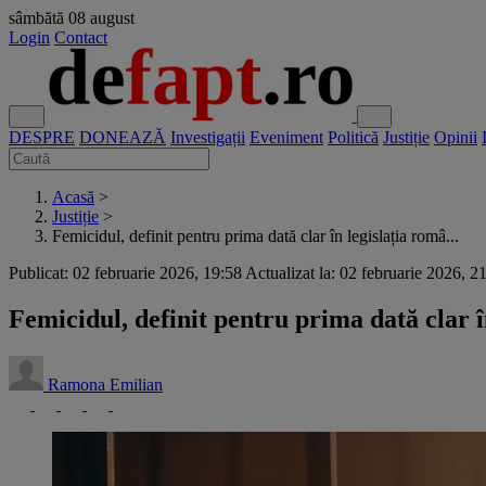
sâmbătă
08 august
Login
Contact
DESPRE
DONEAZĂ
Investigații
Eveniment
Politică
Justiție
Opinii
Acasă
>
Justiție
>
Femicidul, definit pentru prima dată clar în legislația româ...
Publicat: 02 februarie 2026, 19:58
Actualizat la: 02 februarie 2026, 2
Femicidul, definit pentru prima dată clar î
Ramona Emilian