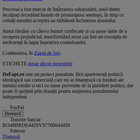
Procesul a fost marcat de întârzierea soluționării, unul dintre
inculpați decedând înainte de pronunțarea sentinței, în timp ce
ceilalți membri ai rețelei au sărbătorit încheierea dosarului.
Statul rămâne cu câteva bunuri confiscate și cu șanse slabe de a
recupera prejudiciul, transformând acest caz într-un exemplu de
ineficiență în lupta împotriva contrabandei.
Continuarea, în
Ziarul de Iași
.
ETICHETE
dosar
diicot
prescripție
DeFapt.ro
este un proiect jurnalistic fără apartenență politică,
ideologică sau comercială care nu se finanțează cu fonduri ale
statului român și nici cu sume provenite de la partidele politice, dar
poate fi sprijinit prin donații pentru susținerea jurnalismului
independent.
PayPal
Donează
Transfer bancar
RO48BRDE445SV97760644450
Patreon
Donează