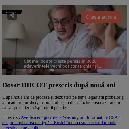
Citește articolul
Dosar DIICOT prescris după nouă ani
După nouă ani de procese și dezbateri pe tema legalității probelor și
a încadrării juridice, Tribunalul Iași a decis închiderea cazului din
cauza prescrierii răspunderii penale.
Citește și:
Avertisment grav de la Washington: Informațiile CSAT
despre implicarea malignă a Rusiei în procesul electoral trebuie
investigate pe deplin