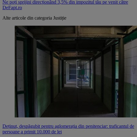
Ne poți sprijini direcționând 3,5% din impozitul tău pe venit către
DeFapt.ro
Alte articole din categoria
Justiție
Deținut, despăgubit pentru aglomerația din penitenciar: traficantul de
persoane a primit 10.000 de lei