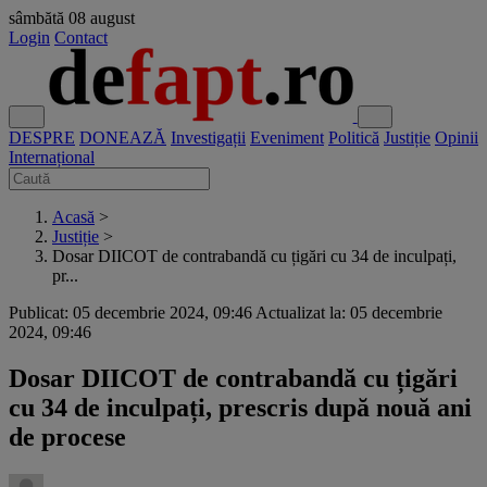
sâmbătă
08 august
Login
Contact
DESPRE
DONEAZĂ
Investigații
Eveniment
Politică
Justiție
Opinii
Internațional
Acasă
>
Justiție
>
Dosar DIICOT de contrabandă cu țigări cu 34 de inculpați,
pr...
Publicat: 05 decembrie 2024, 09:46
Actualizat la: 05 decembrie
2024, 09:46
Dosar DIICOT de contrabandă cu țigări
cu 34 de inculpați, prescris după nouă ani
de procese