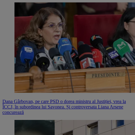
Dana Gârbovan, pe care PSD o dorea ministru al Justiției, vrea la
ÎCCJ, în subordinea lui Savonea. Și controversata Liana Arsene
concurează