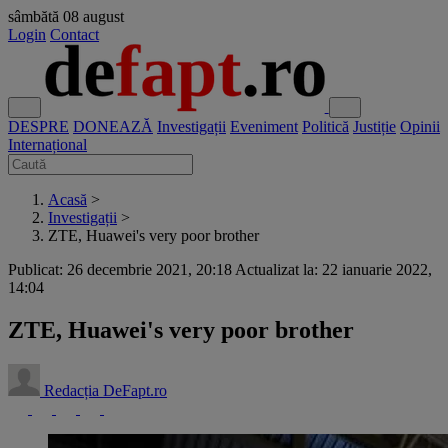
sâmbătă
08 august
Login
Contact
DESPRE
DONEAZĂ
Investigații
Eveniment
Politică
Justiție
Opinii
Internațional
Acasă
>
Investigații
>
ZTE, Huawei's very poor brother
Publicat: 26 decembrie 2021, 20:18
Actualizat la: 22 ianuarie 2022,
14:04
ZTE, Huawei's very poor brother
Redacția DeFapt.ro