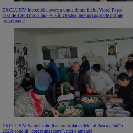
EXCLUSIV Incredibila avere a unuia dintre fiii lui Viorel Pașca:
casă de 1.848 mp la țară, vilă în Oradea, terenuri agricole primite
prin donație
EXCLUSIV Șapte instituții au controlat azilele lui Pașca până în
2026: condiții „corespunzătoare”, nici o amendă