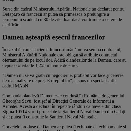
Surse din cadrul Ministerului Apărării Naționale au declarat pentru
Defapt.ro că francezii ar putea să primească o prelungire a
termenului scadent cu 30 de zile doar dacă vor trimite o cerere de
clarificări.
Damen așteaptă eșecul francezilor
În cazul în care asocierea franco-română nu va semna contractul,
Ministerul Apărării Naționale este obligat să atribuie contractul
ofertantului de pe locul doi. Adică olandezilor de la Damen, care au
depus o ofertă de 1,255 miliarde de euro.
"Damen nu se va grăbi cu negocierile, probabil vor face și cererea
de reactualizare de preț. E dreptul lor", a spus un specialist din
cadrul MApN.
Compania olandeză Damen este condusă în România de generalul
Gheorghe Savu, fost șef al Direcției Generale de Informații a
Armatei. Acesta a declarat în repetate rânduri că navele din clasa
Sigma 10514 vor fi proiectate la Șantierul Naval Damen din Galați
și ar putea fi construite la Șantierul Naval Mangalia.
Corvetele produse de Damen ar putea fi echipate cu echipamente și