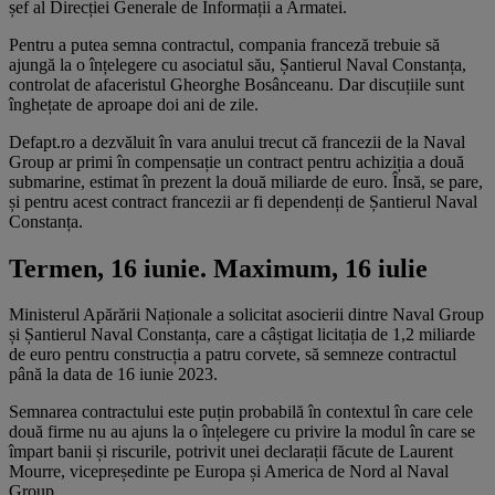
șef al Direcției Generale de Informații a Armatei.
Pentru a putea semna contractul, compania franceză trebuie să
ajungă la o înțelegere cu asociatul său, Șantierul Naval Constanța,
controlat de afaceristul Gheorghe Bosânceanu. Dar discuțiile sunt
înghețate de aproape doi ani de zile.
Defapt.ro a dezvăluit în vara anului trecut că francezii de la Naval
Group ar primi în compensație un contract pentru achiziția a două
submarine, estimat în prezent la două miliarde de euro. Însă, se pare,
și pentru acest contract francezii ar fi dependenți de Șantierul Naval
Constanța.
Termen, 16 iunie. Maximum, 16 iulie
Ministerul Apărării Naționale a solicitat asocierii dintre Naval Group
și Șantierul Naval Constanța, care a câștigat licitația de 1,2 miliarde
de euro pentru construcția a patru corvete, să semneze contractul
până la data de 16 iunie 2023.
Semnarea contractului este puțin probabilă în contextul în care cele
două firme nu au ajuns la o înțelegere cu privire la modul în care se
împart banii și riscurile, potrivit unei declarații făcute de Laurent
Mourre, vicepreședinte pe Europa și America de Nord al Naval
Group.