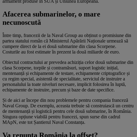
armament produse în SUA și Uniunea Europeană.
Afacerea submarinelor, o mare
necunoscută
Între timp, francezii de la Naval Group au obținut o promisiune din
partea statului român că Ministerul Apărării Naționale urmează să
cumpere direct de la ei două submarine din clasa Scorpene.
Costurile au fost estimate în prezent la două miliarde de euro.
Obiectul contractului ar prevedea achiziția celor două submarine din
clasa Scorpene, torpile și contramăsuri, suport logistic inițial,
mentenanță și echipamente de testare, echipamente criptografice și
cu regim special, asistentă de specialitate, serviciul de instruire a
personalului la toate niveluri necesare, implicit folosirea în luptă,
echipamente de instruire, precum și baze de date specifice.
Și de aici ar începe din nou problemele pentru compania franceză
Naval Group. De exemplu, aceasta trebuie să construiască un centru
de mentenanță și logistică pentru cele două submarine, în România.
Singura opțiune viabilă pentru francezi, spun surse din cadrul
MApN, este tot Șantierul Naval Constanța.
Va renunța România la offset?