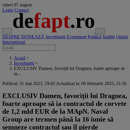
vineri
07 august
Login
Contact
DESPRE
DONEAZĂ
Investigații
Eveniment
Politică
Justiție
Opinii
Internațional
Acasă
>
Investigații
>
EXCLUSIV Damen, favoriții lui Dragnea, foarte aproape să
ia...
Publicat: 31 mai 2023, 19:45
Actualizat la: 06 februarie 2025, 21:56
EXCLUSIV Damen, favoriții lui Dragnea,
foarte aproape să ia contractul de corvete
de 1,2 mld EUR de la MApN. Naval
Group are termen până la 16 iunie să
semneze contractul sau îl pierde