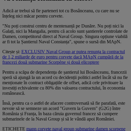
Adică ar trebui să fie parteneri tot cu Bosânceanu, cu care nu se
înțeleg nici măcar pentru corvete.
"Nu poți construi centru de mentenanță pe Dunăre. Nu poți nici la
Galați, nici la Mangalia, pentru că acolo sunt șantierele controlate de
Damen, competitorul direct al Naval Group. Singura opțiune viabilă
ar fi tot la Șantierul Naval Constanța", spune o sursă din MApN.
Citește și:
EXCLUSIV Naval Group ar putea renunța la contractul
de 1,2 miliarde de euro pentru corvete dacă MApN cumpără de la
francezi două submarine Scorpène și două elicoptere
Pentru a scăpa de dependența de șantierul lui Bosânceanu, francezii
speră să ajungă la un acord cu decidenții politici astfel încât să nu fie
menționate în contract obligațiile de offset, adică cele privitoare la
investiți echivalente cu 80% din valoarea contractului, în economia
românească.
Însă, pentru ca o astfel de afacere controversată să fie parafată, este
nevoie să se semneze un acord "Guvern la Guvern" (G2G) între
România și Franța, în baza căruia guvernul francez să cumpere
submarinele de la Naval Group și să le vândă apoi României.
ETICHETE
mapn
corvete
naval group
submarine
damen
scorpene