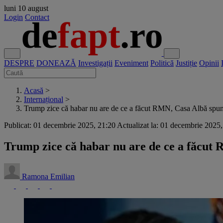
luni
10 august
Login
Contact
DESPRE
DONEAZĂ
Investigații
Eveniment
Politică
Justiție
Opinii
Acasă
>
Internațional
>
Trump zice că habar nu are de ce a făcut RMN, Casa Albă spun
Publicat: 01 decembrie 2025, 21:20
Actualizat la: 01 decembrie 2025
Trump zice că habar nu are de ce a făcut
Ramona Emilian