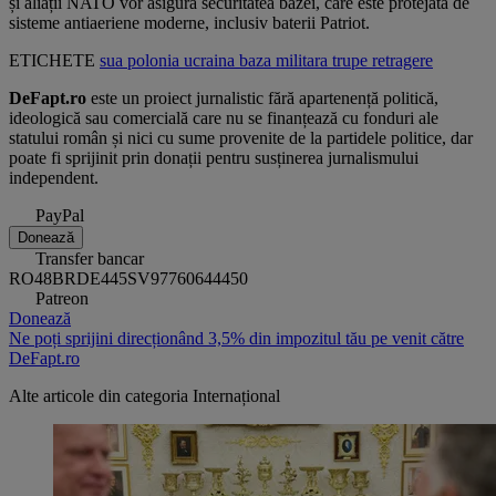
și aliații NATO vor asigura securitatea bazei, care este protejată de
sisteme antiaeriene moderne, inclusiv baterii Patriot.
ETICHETE
sua
polonia
ucraina
baza militara
trupe
retragere
DeFapt.ro
este un proiect jurnalistic fără apartenență politică,
ideologică sau comercială care nu se finanțează cu fonduri ale
statului român și nici cu sume provenite de la partidele politice, dar
poate fi sprijinit prin donații pentru susținerea jurnalismului
independent.
PayPal
Donează
Transfer bancar
RO48BRDE445SV97760644450
Patreon
Donează
Ne poți sprijini direcționând 3,5% din impozitul tău pe venit către
DeFapt.ro
Alte articole din categoria
Internațional