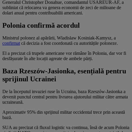
Generalul Christopher Donahue, comandantul USAREUR-AF, a
subliniat că relocarea va genera economii de zeci de milioane de
dolari anual pentru contribuabilii americani.
Polonia confirmă acordul
Ministrul polonez al apărării, Wladislaw Kosiniak-Kamysz, a
confirmat
că decizia a fost coordonată cu autoritățile poloneze.
El a precizat că trupele americane vor rămâne în Polonia, dar vor fi
desfășurate în alte locații agreate de ambele părți.
Baza Rzeszów-Jasionka, esențială pentru
sprijinul Ucrainei
De la începutul invaziei ruse în Ucraina, baza Rzeszów-Jasionka a
devenit punctul central pentru livrarea ajutorului militar către armata
ucraineană.
Aproximativ 95% din sprijinul militar occidental trece prin această
bază.
SUA au precizat că fluxul logistic va continua, însă de acum Polonia