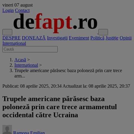
vineri
07 august
Login
Contact
DESPRE
DONEAZĂ
Investigații
Eveniment
Politică
Justiție
Opinii
Internațional
Acasă
>
Internațional
>
Trupele americane părăsesc baza poloneză prin care trece
arm...
Publicat: 08 aprilie 2025, 20:34
Actualizat la: 08 aprilie 2025, 20:37
Trupele americane părăsesc baza
poloneză prin care trece armamentul
occidental către Ucraina
Ramona Emilian