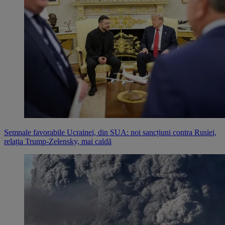
Semnale favorabile Ucrainei, din SUA: noi sancțiuni contra Rusiei,
relația Trump-Zelensky, mai caldă