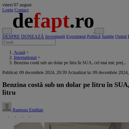
vineri
07 august
Login
Contact
DESPRE
DONEAZĂ
Investigații
Eveniment
Politică
Justiție
Opinii
Acasă
>
Internațional
>
Benzina costă sub un dolar pe litru în SUA, cel mai mic preț...
Publicat: 09 decembrie 2024, 20:39
Actualizat la: 09 decembrie 2024
Benzina costă sub un dolar pe litru în SUA,
litru
Ramona Emilian