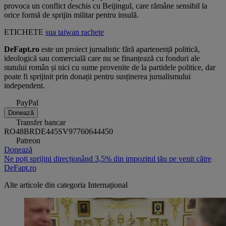
provoca un conflict deschis cu Beijingul, care rămâne sensibil la
orice formă de sprijin militar pentru insulă.
ETICHETE
sua
taiwan
rachete
DeFapt.ro
este un proiect jurnalistic fără apartenență politică,
ideologică sau comercială care nu se finanțează cu fonduri ale
statului român și nici cu sume provenite de la partidele politice, dar
poate fi sprijinit prin donații pentru susținerea jurnalismului
independent.
PayPal
Donează
Transfer bancar
RO48BRDE445SV97760644450
Patreon
Donează
Ne poți sprijini direcționând 3,5% din impozitul tău pe venit către
DeFapt.ro
Alte articole din categoria
Internațional