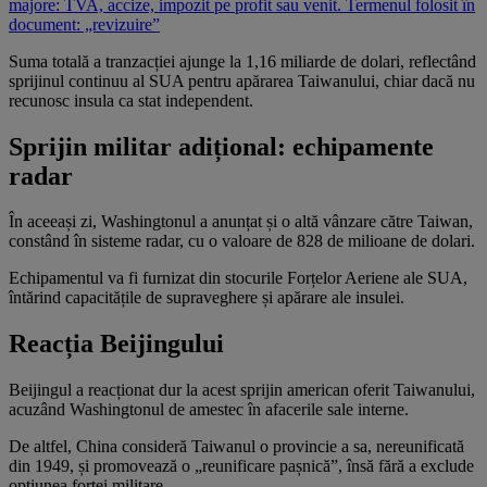
majore: TVA, accize, impozit pe profit sau venit. Termenul folosit în
document: „revizuire”
Suma totală a tranzacției ajunge la 1,16 miliarde de dolari, reflectând
sprijinul continuu al SUA pentru apărarea Taiwanului, chiar dacă nu
recunosc insula ca stat independent.
Sprijin militar adițional: echipamente
radar
În aceeași zi, Washingtonul a anunțat și o altă vânzare către Taiwan,
constând în sisteme radar, cu o valoare de 828 de milioane de dolari.
Echipamentul va fi furnizat din stocurile Forțelor Aeriene ale SUA,
întărind capacitățile de supraveghere și apărare ale insulei.
Reacția Beijingului
Beijingul a reacționat dur la acest sprijin american oferit Taiwanului,
acuzând Washingtonul de amestec în afacerile sale interne.
De altfel, China consideră Taiwanul o provincie a sa, nereunificată
din 1949, și promovează o „reunificare pașnică”, însă fără a exclude
opțiunea forței militare.