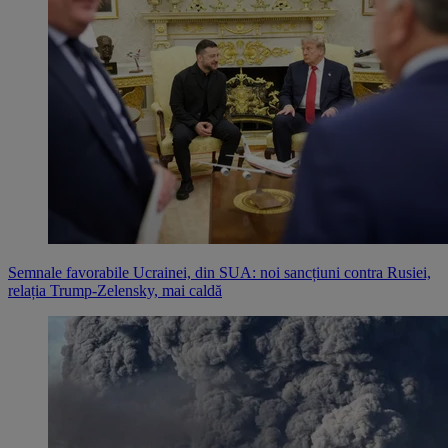
Semnale favorabile Ucrainei, din SUA: noi sancțiuni contra Rusiei,
relația Trump-Zelensky, mai caldă