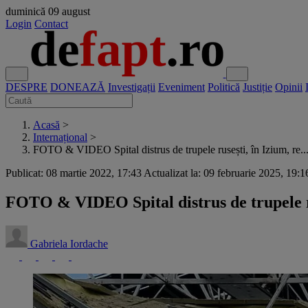
duminică
09 august
Login
Contact
DESPRE
DONEAZĂ
Investigații
Eveniment
Politică
Justiție
Opinii
Acasă
>
Internațional
>
FOTO & VIDEO Spital distrus de trupele rusești, în Izium, re..
Publicat: 08 martie 2022, 17:43
Actualizat la: 09 februarie 2025, 19:1
FOTO & VIDEO Spital distrus de trupele ru
Gabriela Iordache