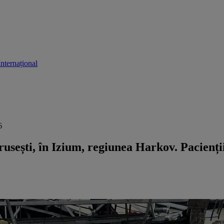
Internațional
.
6
sești, în Izium, regiunea Harkov. Pacienții