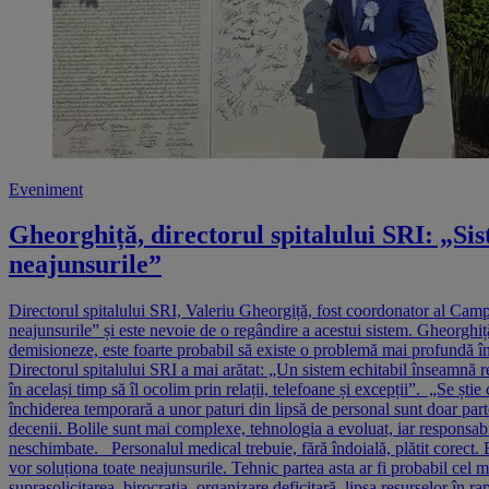
Eveniment
Gheorghiță, directorul spitalului SRI: „Si
neajunsurile”
Directorul spitalului SRI, Valeriu Gheorgiță, fost coordonator al Cam
neajunsurile” și este nevoie de o regândire a acestui sistem. Gheorghiță
demisioneze, este foarte probabil să existe o problemă mai profundă în i
Directorul spitalului SRI a mai arătat: „Un sistem echitabil înseamnă reg
în același timp să îl ocolim prin relații, telefoane și excepții”. „Se șt
închiderea temporară a unor paturi din lipsă de personal sunt doar pa
decenii. Bolile sunt mai complexe, tehnologia a evoluat, iar responsabi
neschimbate. Personalul medical trebuie, fără îndoială, plătit corect. E
vor soluționa toate neajunsurile. Tehnic partea asta ar fi probabil cel m
suprasolicitarea, birocrația, organizare deficitară, lipsa resurselor î