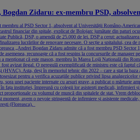
ca, Bogdan Zidaru: ex-membru PSD, absolv
st membru al PSD Sector 1, absolvent al Universității Româno-Americane
astrul financiar din spitale, explicat de Bolojan: jumătate din paturi oc
nătate Publică, DSP, o amendă de 25.000 de lei. DSP a cerut: actualizarea s
nalizarea lucrărilor de renovare necesare. O secție a spitalului, cea de m
e la Floreasca „Andrei Bogdan Zidaru admite că a fost membru PSD Secto
de asemenea, recunoaște că a fost respins la concursurile de manager pent
ru a menționat că este mason, membru în Marea Lojă Națională din Româ
fost avizat ilegal. O neregulă exemplificată de ministru este că faptul că 
 (HVAC). Asta, deși în memoriul tehnic din 2022 – care a stat la baza avi
sesizat pentru a verifica acuzațiile publice privind lipsa analgezicelor 
 sora unei paciente internate cu arsuri grave, a publicat o mărturie amplă
 în fața instituției, împreună cu colegii lor asistenți medicali, infirmier
rect proporționale cu volumul de muncă din spitalele de stat. Vrem debloc
t moment, avem o nevoie stringentă de infirmiere și asistente medicale, s
rești (Floreasca).