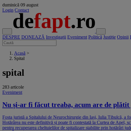
duminică
09 august
Login
Contact
DESPRE
DONEAZĂ
Investigații
Eveniment
Politică
Justiție
Opinii
Acasă
>
Spital
spital
283 articole
Eveniment
Nu și-ar fi făcut treaba, acum are de plătit
Fosta juristă a Spitalului de Neurochirurgie din Iași, Iulia Țibulcă, a 
Hotărârea nu este definitivă și poate fi contestată la Curtea de Apel, scr
pentru recuperarea cheltuielilor de spitalizare stabilite prin hotărâri j