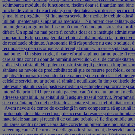
schimbarea modului de funcționare, riscăm doar să finanțăm mai bine ace
funcție de volumul de activitate, complexitatea cazurilor și specificul 
și mai bine pregătite. Și finanțarea serviciilor medicale trebuie adusă l
utilități, mentenanță și aparatură medicală. Nu putem cere calitate, sig
prelungire a programului. Înseamnă muncă de noapte, stres, risc profesion
diferit. Un spital nu mai poate fi condus doar ca o instituție administr
companii. Echipa managerială trebuie să aibă un plan clar, obiective mă
de rezultatele obținute. Autonomia fără răspundere nu este o soluție, 
recunoaște și de a recompensa diferențiat munca. În orice spital sunt oa
mai bune. Un sistem rigid, în care efortul suplimentar nu poate fi reco
care să țină cont nu doar de numărul serviciilor, ci și de complexitatea 
aplicat și mai stabil. Nu putem construi strategii pe termen lung într-un 
sănătate au nevoie de predictibilitate: să știe ce resurse pot folosi, ce 
inițiativă temporară, dependentă de oameni și de context. Trebuie regâ
celelalte servicii nu ar trebui să rămână neutilizate, în timp ce listele 
interesul spitalului să își păstreze medicii și echipele deja formate și s
internările prin UPU, prea mulți pacienți caută direct un anumit medic, 
adreseze spitalului, iar spitalul să îi asigure traseul potrivit. Programăr
știe ce se întâmplă cu el pe lista de așteptare și nu ar trebui uitat acol
Avem nevoie de centre de excelență în care competența să aparțină inst
protocoale, de calitatea echipei, de accesul la resurse și de continuita
materialele sanitare și reactivii de calitate trebuie să fie disponibile a
utilizarea pentru pacient. Fără date corecte nu putem face nici planifi
screening care să fie urmate de diagnostic și tratament, de servicii ambu