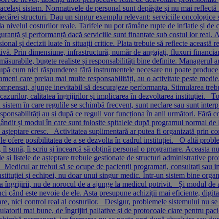
lași sistem. Normativele de personal sunt depășite și nu mai reflectă rea
fiecărei structuri. Dau un singur exemplu relevant: serviciile oncologice s
a nivelul costurilor reale. Tarifele nu pot rămâne rupte de inflație și de 
uranță și performanță dacă serviciile sunt finanțate sub costul lor real. A
al și decizii luate în situații critice. Plata trebuie să reflecte această
ativă. Prin dimensiune, infrastructură, număr de angajați, fluxuri financia
surabile, bugete realiste și responsabilități bine definite. Managerul ar
după cum nici răspunderea fără instrumentele necesare nu poate produce p
meni care preiau mai multe responsabilități, au o activitate peste medie, 
mpensat, ajunge inevitabil să descurajeze performanța. Stimularea trebuie
cazurilor, calitatea îngrijirilor și implicarea în dezvoltarea instituției. 
sistem în care regulile se schimbă frecvent, sunt neclare sau sunt interpreta
responsabilități au și după ce reguli vor funcționa în anii următori. Fără 
ndit și modul în care sunt folosite spitalele după programul normal de l
de așteptare cresc. Activitatea suplimentară ar putea fi organizată prin co
ă le ofere posibilitatea de a se dezvolta în cadrul instituției. O altă pro
îl sună, îi scriu și încearcă să obțină personal o programare. Aceasta nu
ile și listele de așteptare trebuie gestionate de structuri administrative pr
o. Medicul ar trebui să se ocupe de pacienții programați, consultați sau in
ituției și echipei, nu doar unui singur medic. Într-un sistem bine organi
tea îngrijirii, nu de norocul de a ajunge la medicul potrivit. Și modul d
tunci când este nevoie de ele. Asta presupune achiziții mai eficiente, digit
care, nici control real al costurilor. Desigur, problemele sistemului nu
latorii mai bune, de îngrijiri paliative și de protocoale clare pentru paci