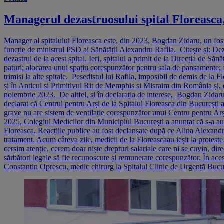
Managerul dezastruosului spital Floreas
Manager al spitalului Floreasca este, din 2023, Bogdan Zidaru, un fo
funcție de ministrul PSD al Sănătății Alexandru Rafila. Citește și: Dez
dezastrul de la acest spital. Ieri, spitalul a primit de la Direcția de Să
paturi; alocarea unui spațiu corespunzător pentru sala de pansamente; fi
trimiși la alte spitale. Pesedistul lui Rafila, imposibil de demis d
și în Anticul si Primitivul Rit de Memphis si Misraim din România și, 
noiembrie 2023. De altfel, și în declarația de interese, Bogdan Zida
declarat că Centrul pentru Arși de la Spitalul Floreasca din București a 
grave nu are sistem de ventilație corespunzător unui Centru pentru Arși
2025, Colegiul Medicilor din Municipiul București a anunțat că s-a auto
Floreasca. Reacțiile publice au fost declanșate după ce Alina Alexandru,
tratament. Acum câteva zile, medicii de la Floreascaau ieșit la proteste
cerșim atenție, cerem doar niște drepturi salariale care ni se cuvin, di
sărbători legale să fie recunoscute și remunerate corespunzător. În aces
Constantin Oprescu, medic chirurg la Spitalul Clinic de Urgență Bucu