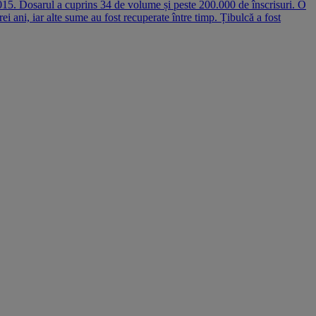
2015. Dosarul a cuprins 34 de volume și peste 200.000 de înscrisuri. O
rei ani, iar alte sume au fost recuperate între timp. Țibulcă a fost