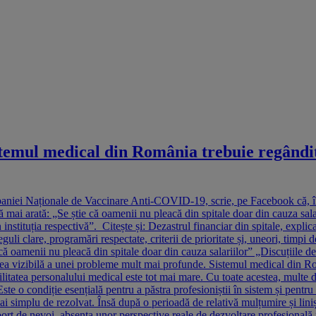
stemul medical din România trebuie regândit
paniei Naționale de Vaccinare Anti-COVID-19, scrie, pe Facebook că, în 
 mai arată: „Se știe că oamenii nu pleacă din spitale doar din cauza salar
nstituția respectivă”. Citește și: Dezastrul financiar din spitale, expli
uli clare, programări respectate, criterii de prioritate și, uneori, timpi
ie că oamenii nu pleacă din spitale doar din cauza salariilor” „Discuțiile 
rtea vizibilă a unei probleme mult mai profunde. Sistemul medical din R
litatea personalului medical este tot mai mare. Cu toate acestea, multe 
ste o condiție esențială pentru a păstra profesioniștii în sistem și pentr
ai simplu de rezolvat. Însă după o perioadă de relativă mulțumire și linișt
n raport de nevoi, absența unor perspective reale de dezvoltare profesiona