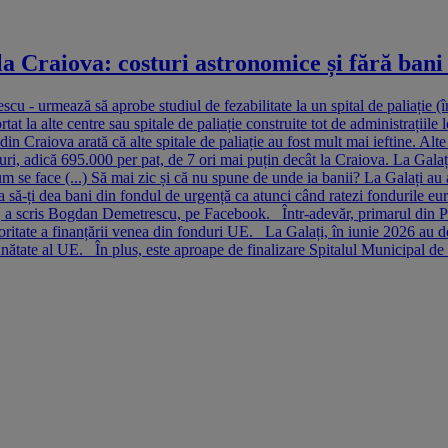
 la Craiova: costuri astronomice și fără bani
scu - urmează să aprobe studiul de fezabilitate la un spital de paliație (î
at la alte centre sau spitale de paliație construite tot de administrațiil
 Craiova arată că alte spitale de paliație au fost mult mai ieftine. Alte s
uri, adică 695.000 per pat, de 7 ori mai puțin decât la Craiova. La Galaț
m se face (...) Să mai zic și că nu spune de unde ia banii? La Galați au
ța să-ți dea bani din fondul de urgență ca atunci când ratezi fondurile e
, a scris Bogdan Demetrescu, pe Facebook. Într-adevăr, primarul din Piat
ritate a finanțării venea din fonduri UE. La Galați, în iunie 2026 au dema
ănătate al UE. În plus, este aproape de finalizare Spitalul Municipal de 