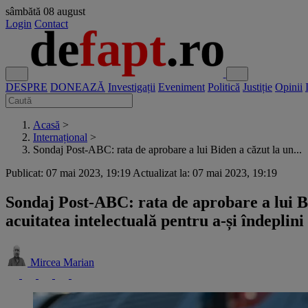
sâmbătă
08 august
Login
Contact
DESPRE
DONEAZĂ
Investigații
Eveniment
Politică
Justiție
Opinii
Acasă
>
Internațional
>
Sondaj Post-ABC: rata de aprobare a lui Biden a căzut la un...
Publicat: 07 mai 2023, 19:19
Actualizat la: 07 mai 2023, 19:19
Sondaj Post-ABC: rata de aprobare a lui Bi
acuitatea intelectuală pentru a-și îndeplin
Mircea Marian