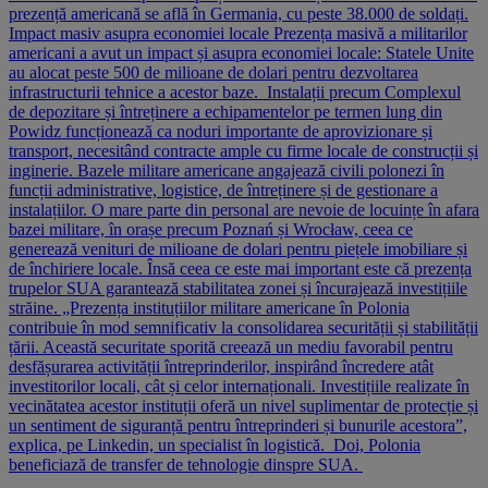
prezență americană se află în Germania, cu peste 38.000 de soldați.
Impact masiv asupra economiei locale Prezența masivă a militarilor
americani a avut un impact și asupra economiei locale: Statele Unite
au alocat peste 500 de milioane de dolari pentru dezvoltarea
infrastructurii tehnice a acestor baze. Instalații precum Complexul
de depozitare și întreținere a echipamentelor pe termen lung din
Powidz funcționează ca noduri importante de aprovizionare și
transport, necesitând contracte ample cu firme locale de construcții și
inginerie. Bazele militare americane angajează civili polonezi în
funcții administrative, logistice, de întreținere și de gestionare a
instalațiilor. O mare parte din personal are nevoie de locuințe în afara
bazei militare, în orașe precum Poznań și Wrocław, ceea ce
generează venituri de milioane de dolari pentru piețele imobiliare și
de închiriere locale. Însă ceea ce este mai important este că prezența
trupelor SUA garantează stabilitatea zonei și încurajează investițiile
străine. „Prezența instituțiilor militare americane în Polonia
contribuie în mod semnificativ la consolidarea securității și stabilității
țării. Această securitate sporită creează un mediu favorabil pentru
desfășurarea activității întreprinderilor, inspirând încredere atât
investitorilor locali, cât și celor internaționali. Investițiile realizate în
vecinătatea acestor instituții oferă un nivel suplimentar de protecție și
un sentiment de siguranță pentru întreprinderi și bunurile acestora”,
explica, pe Linkedin, un specialist în logistică. Doi, Polonia
beneficiază de transfer de tehnologie dinspre SUA.