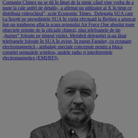
Comunist Chinez nu se dă în lături de la nimic când vine vorba de a
pune la cale astfel de detalii», a afirmat un utilizator al X în timp ce
distribuia videoclipul”, scrie Economic Times. Delegația SUA care
l-a însoțit pe președintele SUA în vizita efectuată la Beijing a aruncat
într-un tomberon aflat la scara avionului Air Force One absolut toate
obiectele primite de la oficialii chinezi, plus telefoanele de tip
„burner” folosite pe timpul vizitei. Membrii delegației și-au lăsat
telefoanele folosite în SUA în avion, în pungi Faraday, cu ecranare
electromagnetică - ambalaje speciale concepute pentru a bloca
complet semnalele wireless, undele radio și interferențele
electromagnetice (EMI/RFI).