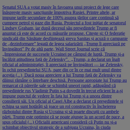
Senatul SUA a votat masiv în favoarea unui proiect de lege care
înăsprește masiv sancțiunile împotriva Rusiei. Printre altele, ar
impune tarife secundare de 100% asupra țărilor care continuă să
cumpere petrol și gaze din Rusia. Proiectul a fost inițiat de senatorul
Lindsey Graham, iar după decesul său președintele Trump ar fi
anunțat că este de acord cu măsurile propuse. Citește și: O federație
sindicală din Sănătate desființează greva Sanitas și acuză o campanie
de „dezinformare” legată de legea salarizării „Trump îi apreciază pe
învingători” Pe de altă parte, Wall Street Journal scrie că
„Impresionat de succesele Ucrainei pe câmpul de luptă, Trump și-a
încălzit atitudinea față de Zelensky”. „Trump, a declarat un înalt
oficial al administrației, îi apreciază pe învingători — iar Zelensky,
în ochii președintelui SUA, pare din ce în ce mai mult unul dintre
aceștia (...) Dacă noua apreciere a lui Trump față de Zelensky va
dăinui rămâne o întrebare deschisă. Persoane apropiate lui Trump au
remarcat că părerile sale se schimbă uneori rapid, adăugând că
președintele rus Vladimir Putin s-a dovedit în trecut eficient în a-și
impune punctul de vedere în fața lui Trump și a unora dintre
consilierii săi. Un oficial al Casei Albe a declarat că președintele și
echipa sa sunt hotărâți să joace un rol constructiv în încheierea
războiului dintre Rusia și Ucraina și să poarte discuții cu ambele
părți. Trump este optimist că se poate ajunge la un acord de pace, a
spus oficialul (...) Oficialii americani consideră că Putin nu și-a
schimbat obiectivul strategic de a subjuga Ucraina, în ciuda