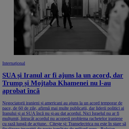
Internațional
SUA și Iranul ar fi ajuns la un acord, dar
Trump și Mojtaba Khamenei nu l-au
aprobat încă
Negociatorii iranieni și americani au ajuns la un acord temporar de
pace, de 60 de zile, afirmă mai multe publicații, dar liderii politici ai
Iranului și ai SUA încă nu și-au dat acordul. Nici Israelul nu ar fi
mulțumit, întrucât acordul nu acoperă problema rachetelor iraniene
cu rază lungă de acțiune. Citește și: Transelectrica nu este în stare să
finalizeze investiții de peste jumătate de miliard euro - Bolojan