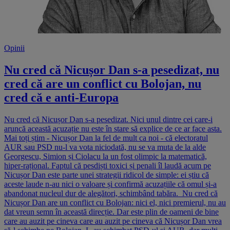
Opinii
Nu cred că Nicușor Dan s-a pesedizat, nu
cred că are un conflict cu Bolojan, nu
cred că e anti-Europa
Nu cred că Nicușor Dan s-a pesedizat. Nici unul dintre cei care-i
aruncă această acuzație nu este în stare să explice de ce ar face asta.
Mai toți știm - Nicușor Dan la fel de mult ca noi - că electoratul
AUR sau PSD nu-l va vota niciodată, nu se va muta de la alde
Georgescu, Simion și Ciolacu la un fost olimpic la matematică,
hiper-rațional. Faptul că pesdiști toxici și penali îl laudă acum pe
Nicușor Dan este parte unei strategii ridicol de simple: ei știu că
aceste laude n-au nici o valoare și confirmă acuzațiile că omul și-a
abandonat nucleul dur de alegători, schimbând tabăra. Nu cred că
Nicușor Dan are un conflict cu Bolojan: nici el, nici premierul, nu au
dat vreun semn în această direcție. Dar este plin de oameni de bine
care au auzit pe cineva care au auzit pe cineva că Nicușor Dan vrea