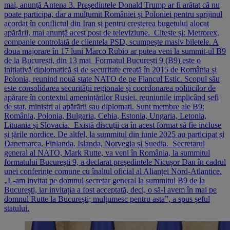
mai, anunță Antena 3. Președintele Donald Trump ar fi arătat că nu
poate participa, dar a mulțumit României și Poloniei pentru sprijinul
acordat în conflictul din Iran și pentru creșterea bugetului alocat
apărării, mai anunță acest post de televiziune. Citește și: Metrorex,
companie controlată de clientela PSD, scumpește masiv biletele. A
doua majorare în 17 luni Marco Rubio ar putea veni la summit-ul B9
de la București, din 13 mai Formatul București 9 (B9) este o
inițiativă diplomatică și de securitate creată în 2015 de România și
Polonia, reunind nouă state NATO de pe Flancul Estic. Scopul său
este consolidarea securității regionale și coordonarea politicilor de
apărare în contextul amenințărilor Rusiei, reuniunile implicând șefi
de stat, miniștri ai apărării sau diplomați. Sunt membre ale B9:
România, Polonia, Bulgaria, Cehia, Estonia, Ungaria, Letonia,
Lituania și Slovacia. Există discuții ca în acest format să fie incluse
și țările nordice. De altfel, la summitul din iunie 2025 au participat și
Danemarca, Finlanda, Islanda, Norvegia și Suedia. Secretarul
general al NATO, Mark Rutte, va veni în România, la summitul
formatului București 9, a declarat președintele Nicușor Dan în cadrul
unei conferințe comune cu înaltul oficial al Alianței Nord-Atlantice.
„L-am invitat pe domnul secretar general la summitul B9 de la
București, iar invitația a fost acceptată, deci, o să-l avem în mai pe
domnul Rutte la București; mulțumesc pentru asta”, a spus șeful
statului.