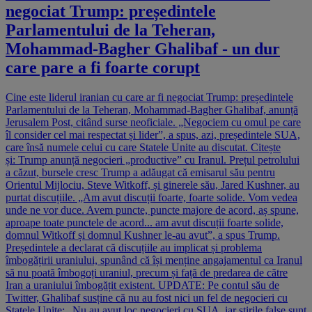
negociat Trump: președintele
Parlamentului de la Teheran,
Mohammad-Bagher Ghalibaf - un dur
care pare a fi foarte corupt
Cine este liderul iranian cu care ar fi negociat Trump: președintele
Parlamentului de la Teheran, Mohammad-Bagher Ghalibaf, anunță
Jerusalem Post, citând surse neoficiale. „Negociem cu omul pe care
îl consider cel mai respectat și lider”, a spus, azi, președintele SUA,
care însă numele celui cu care Statele Unite au discutat. Citește
și: Trump anunță negocieri „productive” cu Iranul. Prețul petrolului
a căzut, bursele cresc Trump a adăugat că emisarul său pentru
Orientul Mijlociu, Steve Witkoff, și ginerele său, Jared Kushner, au
purtat discuțiile. „Am avut discuții foarte, foarte solide. Vom vedea
unde ne vor duce. Avem puncte, puncte majore de acord, aș spune,
aproape toate punctele de acord... am avut discuții foarte solide,
domnul Witkoff și domnul Kushner le-au avut”, a spus Trump.
Președintele a declarat că discuțiile au implicat și problema
îmbogățirii uraniului, spunând că își menține angajamentul ca Iranul
să nu poată îmbogoți uraniul, precum și față de predarea de către
Iran a uraniului îmbogățit existent. UPDATE: Pe contul său de
Twitter, Ghalibaf susține că nu au fost nici un fel de negocieri cu
Statele Unite: „Nu au avut loc negocieri cu SUA, iar știrile false sunt