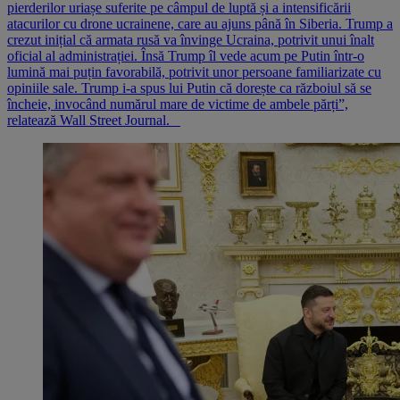
pierderilor uriașe suferite pe câmpul de luptă și a intensificării
atacurilor cu drone ucrainene, care au ajuns până în Siberia. Trump a
crezut inițial că armata rusă va învinge Ucraina, potrivit unui înalt
oficial al administrației. Însă Trump îl vede acum pe Putin într-o
lumină mai puțin favorabilă, potrivit unor persoane familiarizate cu
opiniile sale. Trump i-a spus lui Putin că dorește ca războiul să se
încheie, invocând numărul mare de victime de ambele părți”,
relatează Wall Street Journal.