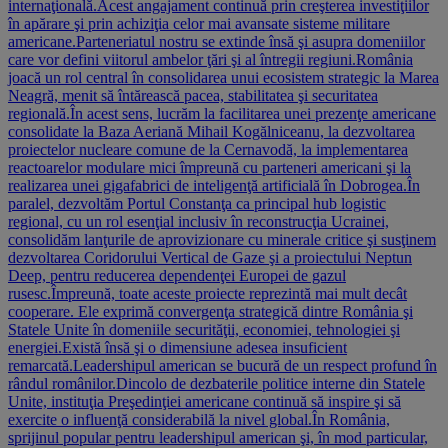
internaţională.Acest angajament continuă prin creşterea investiţiilor
în apărare şi prin achiziţia celor mai avansate sisteme militare
americane.Parteneriatul nostru se extinde însă şi asupra domeniilor
care vor defini viitorul ambelor ţări şi al întregii regiuni.România
joacă un rol central în consolidarea unui ecosistem strategic la Marea
Neagră, menit să întărească pacea, stabilitatea şi securitatea
regională.În acest sens, lucrăm la facilitarea unei prezenţe americane
consolidate la Baza Aeriană Mihail Kogălniceanu, la dezvoltarea
proiectelor nucleare comune de la Cernavodă, la implementarea
reactoarelor modulare mici împreună cu parteneri americani şi la
realizarea unei gigafabrici de inteligenţă artificială în Dobrogea.În
paralel, dezvoltăm Portul Constanţa ca principal hub logistic
regional, cu un rol esenţial inclusiv în reconstrucţia Ucrainei,
consolidăm lanţurile de aprovizionare cu minerale critice şi susţinem
dezvoltarea Coridorului Vertical de Gaze şi a proiectului Neptun
Deep, pentru reducerea dependenţei Europei de gazul
rusesc.Împreună, toate aceste proiecte reprezintă mai mult decât
cooperare. Ele exprimă convergenţa strategică dintre România şi
Statele Unite în domeniile securităţii, economiei, tehnologiei şi
energiei.Există însă şi o dimensiune adesea insuficient
remarcată.Leadershipul american se bucură de un respect profund în
rândul românilor.Dincolo de dezbaterile politice interne din Statele
Unite, instituţia Preşedinţiei americane continuă să inspire şi să
exercite o influenţă considerabilă la nivel global.În România,
sprijinul popular pentru leadershipul american şi, în mod particular,