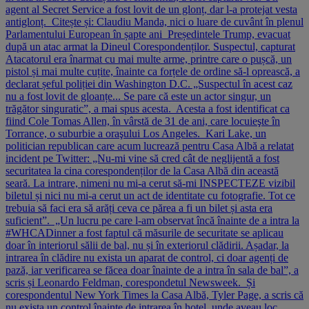
agent al Secret Service a fost lovit de un glonț, dar l-a protejat vesta
antiglonț. Citește și: Claudiu Manda, nici o luare de cuvânt în plenul
Parlamentului European în șapte ani Președintele Trump, evacuat
după un atac armat la Dineul Corespondenților. Suspectul, capturat
Atacatorul era înarmat cu mai multe arme, printre care o pușcă, un
pistol și mai multe cuțite, înainte ca forțele de ordine să-l oprească, a
declarat șeful poliției din Washington D.C. „Suspectul în acest caz
nu a fost lovit de gloanțe... Se pare că este un actor singur, un
trăgător singuratic”, a mai spus acesta. Acesta a fost identificat ca
fiind Cole Tomas Allen, în vârstă de 31 de ani, care locuieşte în
Torrance, o suburbie a oraşului Los Angeles. Kari Lake, un
politician republican care acum lucrează pentru Casa Albă a relatat
incident pe Twitter: „Nu-mi vine să cred cât de neglijentă a fost
securitatea la cina corespondenților de la Casa Albă din această
seară. La intrare, nimeni nu mi-a cerut să-mi INSPECTEZE vizibil
biletul și nici nu mi-a cerut un act de identitate cu fotografie. Tot ce
trebuia să faci era să arăți ceva ce părea a fi un bilet și asta era
suficient”. „Un lucru pe care l-am observat încă înainte de a intra la
#WHCADinner a fost faptul că măsurile de securitate se aplicau
doar în interiorul sălii de bal, nu și în exteriorul clădirii. Așadar, la
intrarea în clădire nu exista un aparat de control, ci doar agenți de
pază, iar verificarea se făcea doar înainte de a intra în sala de bal”, a
scris și Leonardo Feldman, corespondetul Newsweek. Și
corespondentul New York Times la Casa Albă, Tyler Page, a scris că
nu exista un control înainte de intrarea în hotel, unde aveau loc