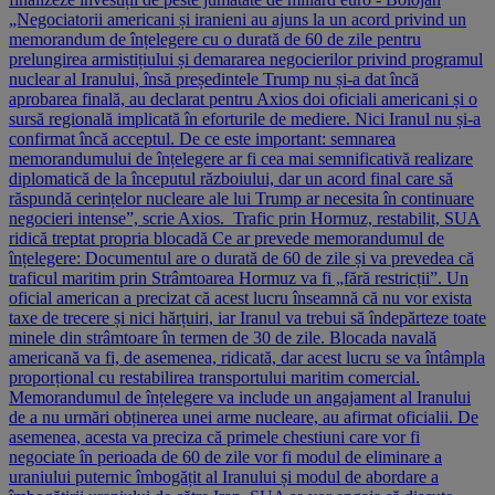
„Negociatorii americani și iranieni au ajuns la un acord privind un
memorandum de înțelegere cu o durată de 60 de zile pentru
prelungirea armistițiului și demararea negocierilor privind programul
nuclear al Iranului, însă președintele Trump nu și-a dat încă
aprobarea finală, au declarat pentru Axios doi oficiali americani și o
sursă regională implicată în eforturile de mediere. Nici Iranul nu și-a
confirmat încă acceptul. De ce este important: semnarea
memorandumului de înțelegere ar fi cea mai semnificativă realizare
diplomatică de la începutul războiului, dar un acord final care să
răspundă cerințelor nucleare ale lui Trump ar necesita în continuare
negocieri intense”, scrie Axios. Trafic prin Hormuz, restabilit, SUA
ridică treptat propria blocadă Ce ar prevede memorandumul de
înțelegere: Documentul are o durată de 60 de zile și va prevedea că
traficul maritim prin Strâmtoarea Hormuz va fi „fără restricții”. Un
oficial american a precizat că acest lucru înseamnă că nu vor exista
taxe de trecere și nici hărțuiri, iar Iranul va trebui să îndepărteze toate
minele din strâmtoare în termen de 30 de zile. Blocada navală
americană va fi, de asemenea, ridicată, dar acest lucru se va întâmpla
proporțional cu restabilirea transportului maritim comercial.
Memorandumul de înțelegere va include un angajament al Iranului
de a nu urmări obținerea unei arme nucleare, au afirmat oficialii. De
asemenea, acesta va preciza că primele chestiuni care vor fi
negociate în perioada de 60 de zile vor fi modul de eliminare a
uraniului puternic îmbogățit al Iranului și modul de abordare a