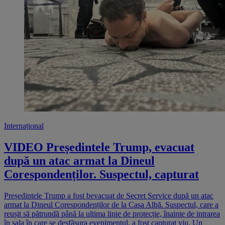
Internațional
VIDEO Președintele Trump, evacuat
după un atac armat la Dineul
Corespondenților. Suspectul, capturat
Președintele Trump a fost bevacuat de Secret Service după un atac
armat la Dineul Corespondenților de la Casa Albă. Suspectul, care a
reușit să pătrundă până la ultima linie de protecție, înainte de intrarea
în sala în care se desfășura evenimentul, a fost capturat viu. Un