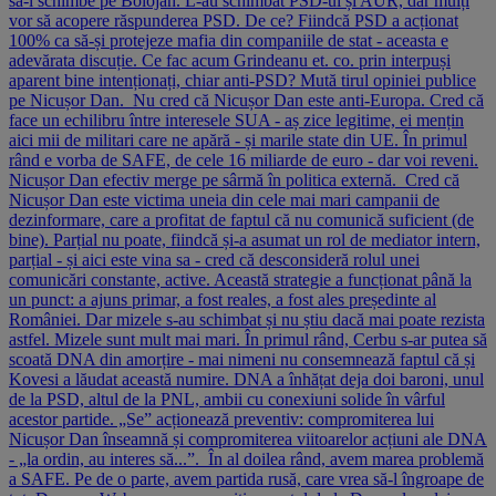
să-l schimbe pe Bolojan. L-au schimbat PSD-ul și AUR, dar mulți
vor să acopere răspunderea PSD. De ce? Fiindcă PSD a acționat
100% ca să-și protejeze mafia din companiile de stat - aceasta e
adevărata discuție. Ce fac acum Grindeanu et. co. prin interpuși
aparent bine intenționați, chiar anti-PSD? Mută tirul opiniei publice
pe Nicușor Dan. Nu cred că Nicușor Dan este anti-Europa. Cred că
face un echilibru între interesele SUA - aș zice legitime, ei mențin
aici mii de militari care ne apără - și marile state din UE. În primul
rând e vorba de SAFE, de cele 16 miliarde de euro - dar voi reveni.
Nicușor Dan efectiv merge pe sârmă în politica externă. Cred că
Nicușor Dan este victima uneia din cele mai mari campanii de
dezinformare, care a profitat de faptul că nu comunică suficient (de
bine). Parțial nu poate, fiindcă și-a asumat un rol de mediator intern,
parțial - și aici este vina sa - cred că desconsideră rolul unei
comunicări constante, active. Această strategie a funcționat până la
un punct: a ajuns primar, a fost reales, a fost ales președinte al
României. Dar mizele s-au schimbat și nu știu dacă mai poate rezista
astfel. Mizele sunt mult mai mari. În primul rând, Cerbu s-ar putea să
scoată DNA din amorțire - mai nimeni nu consemnează faptul că și
Kovesi a lăudat această numire. DNA a înhățat deja doi baroni, unul
de la PSD, altul de la PNL, ambii cu conexiuni solide în vârful
acestor partide. „Se” acționează preventiv: compromiterea lui
Nicușor Dan înseamnă și compromiterea viitoarelor acțiuni ale DNA
- „la ordin, au interes să...”. În al doilea rând, avem marea problemă
a SAFE. Pe de o parte, avem partida rusă, care vrea să-l îngroape de