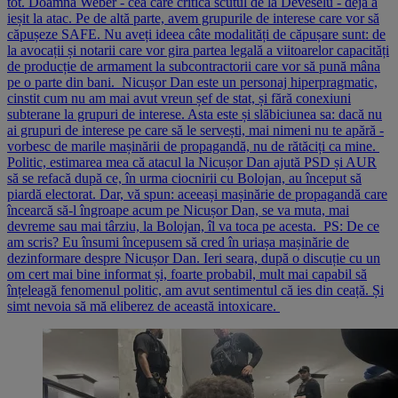
tot. Doamna Weber - cea care critica scutul de la Deveselu - deja a
ieșit la atac. Pe de altă parte, avem grupurile de interese care vor să
căpușeze SAFE. Nu aveți ideea câte modalități de căpușare sunt: de
la avocații și notarii care vor gira partea legală a viitoarelor capacități
de producție de armament la subcontractorii care vor să pună mâna
pe o parte din bani. Nicușor Dan este un personaj hiperpragmatic,
cinstit cum nu am mai avut vreun șef de stat, și fără conexiuni
subterane la grupuri de interese. Asta este și slăbiciunea sa: dacă nu
ai grupuri de interese pe care să le servești, mai nimeni nu te apără -
vorbesc de marile mașinării de propagandă, nu de rătăciți ca mine.
Politic, estimarea mea că atacul la Nicușor Dan ajută PSD și AUR
să se refacă după ce, în urma ciocnirii cu Bolojan, au început să
piardă electorat. Dar, vă spun: aceeași mașinărie de propagandă care
încearcă să-l îngroape acum pe Nicușor Dan, se va muta, mai
devreme sau mai târziu, la Bolojan, îl va toca pe acesta. PS: De ce
am scris? Eu însumi începusem să cred în uriașa mașinărie de
dezinformare despre Nicușor Dan. Ieri seara, după o discuție cu un
om cert mai bine informat și, foarte probabil, mult mai capabil să
înțeleagă fenomenul politic, am avut sentimentul că ies din ceață. Și
simt nevoia să mă eliberez de această intoxicare.