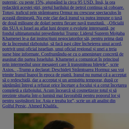
puternic, cu peste 15%, ajungând la circa 95 USD. Însă, la ora
redactării acestei știri, prețul barilului de petrol continua să coboare.
Totuși, traficul prin strâmtoarea Ormuz nu crescuse spectaculos în
această dimineață. Nu este clar dacă iranul va putea impune o taxă
de două milioane de dolari pentru fiecare navă tranzitată. „Oficialii
din SUA și Israel au aflat luni despre o evoluție interesantă, pe
fondul ultimatumului președintelui Trump: Liderul Suprem Mojtaba
Khamenei le-a dat instrucțiuni negociatorilor săi, pentru prima dată
de la începutul războiului, să facă pași către încheierea unui acord,
potrivit unui oficial israelian, unui oficial regional și unei a treia
surse bine informate. Confruntându-se cu o amenințare concretă de
asasinat din partea Israelului, Khamenei a comunicat în principal
prin intermediul unor mesageri care îi transmiteau bilețele”, scrie
Axios. „Trump a declarat: Deschideți Strâmtoarea Hormuz sau voi
trimite Iranul înapoi în epoca de piatră. Iranul nu numai că a acceptat
să o redeschidă, dar a acceptat și un armistițiu temporar, după ce
săptămâni întregi a refuzat orice încetare a focului și a cerut încetarea
completă a războiului. Acum încearcă să cosmetizeze totul și să
prezinte situația într-o lumină mai favorabilă pentru poporul lor și
pentru susținătorii lor. Asta e treaba lor”, scrie un alt analist din
Golful Persic, Ahmed Khalifa.