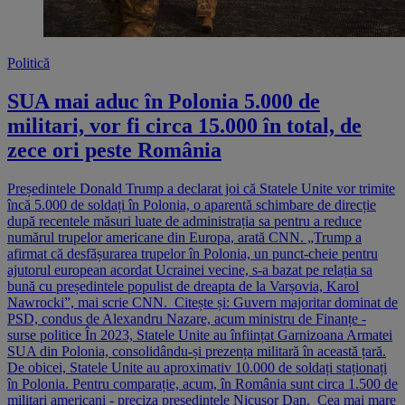
Politică
SUA mai aduc în Polonia 5.000 de
militari, vor fi circa 15.000 în total, de
zece ori peste România
Președintele Donald Trump a declarat joi că Statele Unite vor trimite
încă 5.000 de soldați în Polonia, o aparentă schimbare de direcție
după recentele măsuri luate de administrația sa pentru a reduce
numărul trupelor americane din Europa, arată CNN. „Trump a
afirmat că desfășurarea trupelor în Polonia, un punct-cheie pentru
ajutorul european acordat Ucrainei vecine, s-a bazat pe relația sa
bună cu președintele populist de dreapta de la Varșovia, Karol
Nawrocki”, mai scrie CNN. Citește și: Guvern majoritar dominat de
PSD, condus de Alexandru Nazare, acum ministru de Finanțe -
surse politice În 2023, Statele Unite au înființat Garnizoana Armatei
SUA din Polonia, consolidându-și prezența militară în această țară.
De obicei, Statele Unite au aproximativ 10.000 de soldați staționați
în Polonia. Pentru comparație, acum, în România sunt circa 1.500 de
militari americani - preciza președintele Nicușor Dan. Cea mai mare