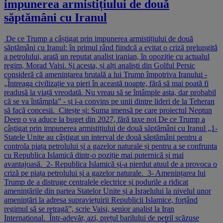
impunerea armistițiului de două
săptămâni cu Iranul
De ce Trump a câștigat prin impunerea armistițiului de două
săptămâni cu Iranul: în primul rând fiindcă a evitat o criză prelungită
a petrolului, arată un reputat analist iranian, în opoziție cu actualul
regim, Morad Vaisi. Și acesta, și alți analiști din Golful Persic
consideră că amenințarea brutală a lui Trump împotriva Iranului -
„Întreaga civilizație va pieri în această noapte, fără să mai poată fi
readusă la viață vreodată. Nu vreau să se întâmple asta, dar probabil
că se va întâmpla” - și i-a convins pe unii dintre lideri de la Teheran
să facă concesii. Citește și: Suma imensă pe care proiectul Neptun
Deep o va aduce la buget din 2027, fără taxe noi De ce Trump a
câștigat prin impunerea armistițiului de două săptămâni cu Iranul „1-
Statele Unite au câștigat un interval de două săptămâni pentru a
controla piața petrolului și a gazelor naturale și pentru a se confrunta
cu Republica Islamică dintr-o poziție mai puternică și mai
avantajoasă. 2- Republica Islamică și-a pierdut atuul de a provoca o
criză pe piața petrolului și a gazelor naturale. 3- Amenințarea lui
Trump de a distruge centralele electrice și podurile a ridicat
amenințările din partea Statelor Unite și a Israelului la nivelul unor
amenințări la adresa supraviețuirii Republicii Islamice, forțând
regimul să se retragă”, scrie Vaisi, senior analist la Iran
International. Într-adevăr, azi, prețul barilului de petril scăzuse