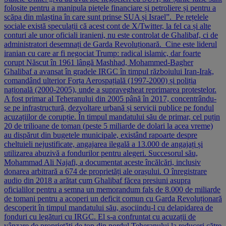
folosite pentru a manipula piețele financiare și petroliere și pentru a
scăpa din mlaștina în care sunt prinse SUA și Israel”. Pe rețelele
sociale există speculații că acest cont de X/Twitter, la fel ca și alte
conturi ale unor oficiali iranieni, nu este controlat de Ghalibaf, ci de
administratori desemnați de Garda Revoluționară. Cine este liderul
iranian cu care ar fi negociat Trump: radical islamic, dar foarte
corupt Născut în 1961 lângă Mashhad, Mohammed-Bagher
Ghalibaf a avansat în gradele IRGC în timpul războiului Iran-Irak,
comandând ulterior Forța Aerospațială (1997-2000) și poliția
națională (2000-2005), unde a supravegheat reprimarea protestelor.
A fost primar al Teheranului din 2005 până în 2017, concentrându-
se pe infrastructură, dezvoltare urbană și servicii publice pe fondul
acuzațiilor de corupție. În timpul mandatului său de primar, cel puțin
20 de trilioane de toman (peste 5 miliarde de dolari la acea vreme)
au dispărut din bugetele municipale, existând rapoarte despre
cheltuieli nejustificate, angajarea ilegală a 13.000 de angajați și
utilizarea abuzivă a fondurilor pentru alegeri. Succesorul său,
Mohammad Ali Najafi, a documentat aceste încălcări, inclusiv
donarea arbitrară a 674 de proprietăți ale orașului. O înregistrare
audio din 2018 a arătat cum Ghalibaf făcea presiuni asupra
oficialilor pentru a semna un memorandum fals de 8.000 de miliarde
de tomani pentru a acoperi un deficit comun cu Garda Revoluționară
descoperit în timpul mandatului său, asociindu-l cu delapidarea de
fonduri cu legături cu IRGC. El s-a confruntat cu acuzații de
vânzare de proprietăți de top din nordul Teheranului la reduceri către