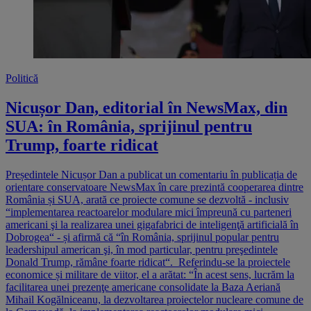
Politică
Nicușor Dan, editorial în NewsMax, din
SUA: în România, sprijinul pentru
Trump, foarte ridicat
Președintele Nicușor Dan a publicat un comentariu în publicația de
orientare conservatoare NewsMax în care prezintă cooperarea dintre
România și SUA, arată ce proiecte comune se dezvoltă - inclusiv
“implementarea reactoarelor modulare mici împreună cu parteneri
americani şi la realizarea unei gigafabrici de inteligenţă artificială în
Dobrogea“ - și afirmă că “în România, sprijinul popular pentru
leadershipul american şi, în mod particular, pentru preşedintele
Donald Trump, rămâne foarte ridicat“. Referindu-se la proiectele
economice și militare de viitor, el a arătat: “În acest sens, lucrăm la
facilitarea unei prezenţe americane consolidate la Baza Aeriană
Mihail Kogălniceanu, la dezvoltarea proiectelor nucleare comune de