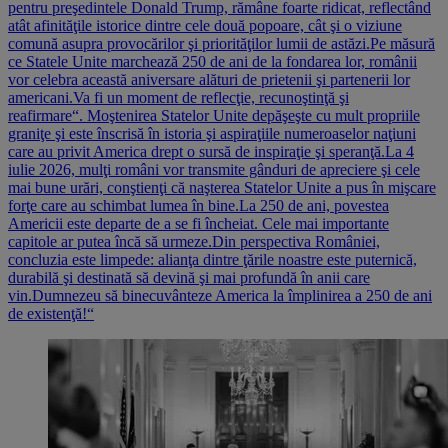
pentru preşedintele Donald Trump, rămâne foarte ridicat, reflectând
atât afinităţile istorice dintre cele două popoare, cât şi o viziune
comună asupra provocărilor şi priorităţilor lumii de astăzi.Pe măsură
ce Statele Unite marchează 250 de ani de la fondarea lor, românii
vor celebra această aniversare alături de prietenii şi partenerii lor
americani.Va fi un moment de reflecţie, recunoştinţă şi
reafirmare“. Moştenirea Statelor Unite depăşeşte cu mult propriile
graniţe şi este înscrisă în istoria şi aspiraţiile numeroaselor naţiuni
care au privit America drept o sursă de inspiraţie şi speranţă.La 4
iulie 2026, mulţi români vor transmite gânduri de apreciere şi cele
mai bune urări, conştienţi că naşterea Statelor Unite a pus în mişcare
forţe care au schimbat lumea în bine.La 250 de ani, povestea
Americii este departe de a se fi încheiat. Cele mai importante
capitole ar putea încă să urmeze.Din perspectiva României,
concluzia este limpede: alianţa dintre ţările noastre este puternică,
durabilă şi destinată să devină şi mai profundă în anii care
vin.Dumnezeu să binecuvânteze America la împlinirea a 250 de ani
de existenţă!“