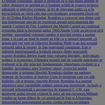
El trebuie consolidat, apărat şi proiectat cu şi mai multă ambiţie în
viitor, deoarece se sprijină pe o fundaţie solidă de respect reciproc,
admiraţie şi obiective comune, la fel de relevante astăzi ca şi în
trecut.Istoria ne oferă cele mai convingătoare argumente.După cel
de-Al Doilea Război Mondial, România a cunoscut una dintre cele
mai îndelungate mişcări de rezistenţă armată anticomunistă din
spatele Cortinei de Fier. Luptătorii din Munţii Carpaţi au continuat
rezistenţa până la începutul anilor 1960.Statele Unite au încercat să îi
sprijine, paraşutând voluntari români şi provizii pentru a susţine
lupta. Cei care au fugit în munţi au trăit cu o singură speranţă: că
americanii vor veni să elibereze România.Mulţi şi-au dus această
speranţă până la moarte, în faţa represiunii comuniste. Este o
mărturie impresionantă a legăturii istorice dintre popoarele
noastre.Românii înţeleg foarte bine valoarea libertăţii - individuale,
politice şi economice.Afinitatea noastră faţă de valorile americane se
regăseşte şi în alte principii fundamentale: importanţa credinţei şi a
familiei, necesitatea unor frontiere sigure, respectul pentru
democraţie şi primatul libertăţii.România rămâne un partener
strategic de încredere al Statelor Unite în momente care cer atât
hotărâre, cât şi resurse concrete.Recent, România şi-a asumat
găzduirea unor capabilităţi militare americane importante, inclusiv o
prezenţă substanţială a aeronavelor de transport C-130, care
depăşeşte astăzi nivelul existent în orice alt stat european.Militarii
români au luptat alături de cei americani în Irak şi Afganistan,
demonstrând angajamentul nostru comun pentru securitatea