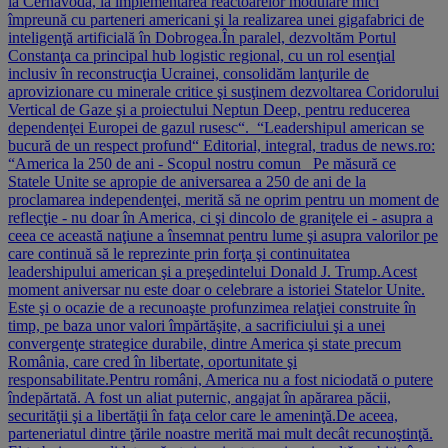
la Cernavodă, la implementarea reactoarelor modulare mici
împreună cu parteneri americani şi la realizarea unei gigafabrici de
inteligenţă artificială în Dobrogea.În paralel, dezvoltăm Portul
Constanţa ca principal hub logistic regional, cu un rol esenţial
inclusiv în reconstrucţia Ucrainei, consolidăm lanţurile de
aprovizionare cu minerale critice şi susţinem dezvoltarea Coridorului
Vertical de Gaze şi a proiectului Neptun Deep, pentru reducerea
dependenţei Europei de gazul rusesc“. “Leadershipul american se
bucură de un respect profund“ Editorial, integral, tradus de news.ro:
“America la 250 de ani - Scopul nostru comun Pe măsură ce
Statele Unite se apropie de aniversarea a 250 de ani de la
proclamarea independenţei, merită să ne oprim pentru un moment de
reflecţie - nu doar în America, ci şi dincolo de graniţele ei - asupra a
ceea ce această naţiune a însemnat pentru lume şi asupra valorilor pe
care continuă să le reprezinte prin forţa şi continuitatea
leadershipului american şi a preşedintelui Donald J. Trump.Acest
moment aniversar nu este doar o celebrare a istoriei Statelor Unite.
Este şi o ocazie de a recunoaşte profunzimea relaţiei construite în
timp, pe baza unor valori împărtăşite, a sacrificiului şi a unei
convergenţe strategice durabile, dintre America şi state precum
România, care cred în libertate, oportunitate şi
responsabilitate.Pentru români, America nu a fost niciodată o putere
îndepărtată. A fost un aliat puternic, angajat în apărarea păcii,
securităţii şi a libertăţii în faţa celor care le ameninţă.De aceea,
parteneriatul dintre ţările noastre merită mai mult decât recunoştinţă.