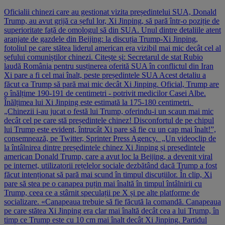
Oficialii chinezi care au gestionat vizita președintelui SUA, Donald
Trump, au avut grijă ca șeful lor, Xi Jinping, să pară într-o poziție de
superioritate față de omologul să din SUA. Unul dintre detaliile atent
aranjate de gazdele din Beijing: la discuția Trump-Xi Jinping,
fotoliul pe care stătea liderul american era vizibil mai mic decât cel al
șefului comuniștilor chinezi. Citește și: Secretarul de stat Rubio
laudă România pentru susținerea oferită SUA în conflictul din Iran
Xi pare a fi cel mai înalt, peste președintele SUA Acest detaliu a
făcut ca Trump să pară mai mic decât Xi Jinping. Oficial, Trump are
o înălțime 190-191 de centimetri - potrivit medicilor Casei Albe.
Înălțimea lui Xi Jinping este estimată la 175-180 centimetri.
„Chinezii i-au jucat o festă lui Trump, oferindu-i un scaun mai mic
decât cel pe care stă președintele chinez! Disconfortul de pe chipul
lui Trump este evident, întrucât Xi pare să fie cu un cap mai înalt!”,
consemnează, pe Twitter, Sprinter Press Agency. „Un videoclip de
la întâlnirea dintre președintele chinez Xi Jinping și președintele
american Donald Trump, care a avut loc la Beijing, a devenit viral
pe internet, utilizatorii rețelelor sociale dezbătând dacă Trump a fost
făcut intenționat să pară mai scund în timpul discuțiilor. În clip, Xi
pare să stea pe o canapea puțin mai înaltă în timpul întâlnirii cu
Trump, ceea ce a stârnit speculații pe X și pe alte platforme de
socializare. «Canapeaua trebuie să fie făcută la comandă. Canapeaua
pe care stătea Xi Jinping era clar mai înaltă decât cea a lui Trump, în
timp ce Trump este cu 10 cm mai înalt decât Xi Jinping. Partidul