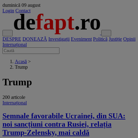
duminică
09 august
Login
Contact
DESPRE
DONEAZĂ
Investigații
Eveniment
Politică
Justiție
Opinii
Internațional
Acasă
>
Trump
Trump
200 articole
Internațional
Semnale favorabile Ucrainei, din SUA:
noi sancțiuni contra Rusiei, relația
Trump-Zelensky, mai caldă