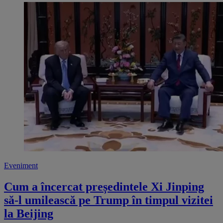
Eveniment
Cum a încercat președintele Xi Jinping
să-l umilească pe Trump în timpul vizitei
la Beijing