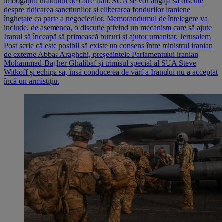
îmbogățirii uraniului de către Iran. SUA se vor angaja să discute
despre ridicarea sancțiunilor și eliberarea fondurilor iraniene
înghețate ca parte a negocierilor. Memorandumul de înțelegere va
include, de asemenea, o discuție privind un mecanism care să ajute
Iranul să înceapă să primească bunuri și ajutor umanitar. Jerusalem
Post scrie că este posibil să existe un consens între ministrul iranian
de externe Abbas Araghchi, președintele Parlamentului iranian
Mohammad-Bagher Ghalibaf și trimisul special al SUA Steve
Witkoff și echipa sa, însă conducerea de vârf a Iranului nu a acceptat
încă un armistițiu.