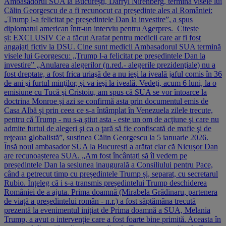
Ambasadorul SUA la București, Darryl Nirenberg, termină visele lui
Călin Georgescu de a fi recunocut ca președinte ales al României:
„Trump l-a felicitat pe președintele Dan la investire”, a spus
diplomatul american într-un interviu pentru Agerpres. Citește
și: EXCLUSIV Ce a făcut Arafat pentru medicii care ar fi fost
angajați fictiv la DSU. Cine sunt medicii Ambasadorul SUA termină
visele lui Georgescu: „Trump l-a felicitat pe președintele Dan la
investire” „Anularea alegerilor (n.red.- alegerile prezidenţiale) nu a
fost dreptate, a fost frica uriaşă de a nu ieşi la iveală jaful comis în 36
de ani şi furtul minţilor, şi va ieşi la iveală. Vedeţi, acum 6 luni, la o
emisiune cu Tucă şi Cristoiu, am spus că SUA se vor întoarce la
doctrina Monroe şi azi se confirmă asta prin documentul emis de
Casa Albă şi prin ceea ce s-a întâmplat în Venezuela zilele trecute,
pentru că Trump - nu s-a ştiut asta - este un om de acţiune şi care nu
admite furtul de alegeri şi ca o ţară să fie confiscată de mafie şi de
reţeaua globalistă”, susținea Călin Georgescu la 5 ianuarie 2026.
Însă noul ambasador SUA la București a arătat clar că Nicușor Dan
are recunoașterea SUA. „Am fost încântați să îl vedem pe
președintele Dan la sesiunea inaugurală a Consiliului pentru Pace,
când a petrecut timp cu președintele Trump și, separat, cu secretarul
Rubio. Înțeleg că i s-a transmis președintelui Trump deschiderea
României de a ajuta. Prima doamnă (Mirabela Grădinaru, partenera
de viață a președintelui român - n.r.) a fost săptămâna trecută
prezentă la evenimentul inițiat de Prima doamnă a SUA, Melania
Trump, a avut o intervenție care a fost foarte bine primită. Aceasta în