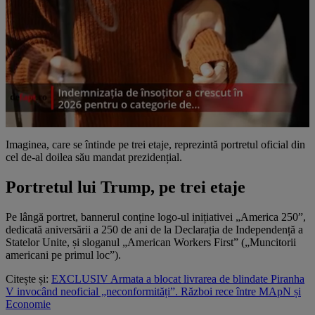
Imaginea, care se întinde pe trei etaje, reprezintă portretul oficial din
cel de-al doilea său mandat prezidențial.
Portretul lui Trump, pe trei etaje
Pe lângă portret, bannerul conține logo-ul inițiativei „America 250”,
dedicată aniversării a 250 de ani de la Declarația de Independență a
Statelor Unite, și sloganul „American Workers First” („Muncitorii
americani pe primul loc”).
Citește și:
EXCLUSIV Armata a blocat livrarea de blindate Piranha
V invocând neoficial „neconformități”. Război rece între MApN și
Economie