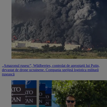
„Amazonul rusesc”, Wildberries, controlat de apropiații lui Putin,
devastat de drone ucrainene. Compania sprijină logistica militară
rusească