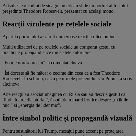
Afișul este încadrat de steagul american și de un portret al fostului
președinte Theodore Roosevelt, prezentat cu același motto.
Reacții virulente pe rețelele sociale
Apariția portretului a stârnit numeroase reacții critice online.
Mulți utilizatori de pe rețelele sociale au comparat gestul cu
practicile propagandistice din statele autoritare.
„Foarte nord-coreean”, a comentat cineva.
„Își dorește să fie măcar o zecime din ceea ce a fost Theodore
Roosevelt. În schimb, calcă pe urmele prietenului său Putin”, a scris
altcineva.
Alte reacții au asociat imaginea cu Rusia sau au descris gestul ca
fiind „foarte dictatorial”, însoțit de remarci ironice despre „mâinile
mici” și „energia de lider mic”.
Între simbol politic și propagandă vizuală
Pentru susținătorii lui Trump, mesajul pune accent pe protejarea