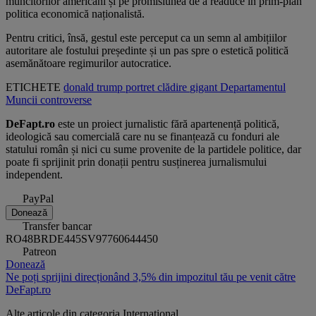
muncitorilor americani și pe promisiunea de a readuce în prim-plan
politica economică naționalistă.
Pentru critici, însă, gestul este perceput ca un semn al ambițiilor
autoritare ale fostului președinte și un pas spre o estetică politică
asemănătoare regimurilor autocratice.
ETICHETE
donald trump
portret
clădire
gigant
Departamentul
Muncii
controverse
DeFapt.ro
este un proiect jurnalistic fără apartenență politică,
ideologică sau comercială care nu se finanțează cu fonduri ale
statului român și nici cu sume provenite de la partidele politice, dar
poate fi sprijinit prin donații pentru susținerea jurnalismului
independent.
PayPal
Donează
Transfer bancar
RO48BRDE445SV97760644450
Patreon
Donează
Ne poți sprijini direcționând 3,5% din impozitul tău pe venit către
DeFapt.ro
Alte articole din categoria
Internațional