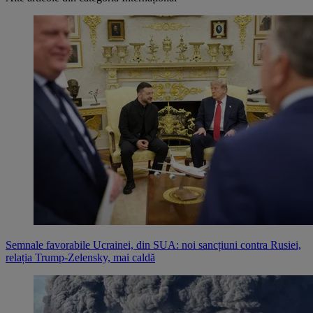
Semnale favorabile Ucrainei, din SUA: noi sancțiuni contra Rusiei,
relația Trump-Zelensky, mai caldă