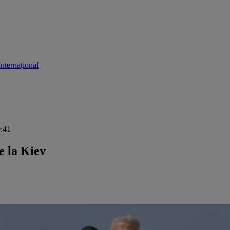
Internațional
0:41
e la Kiev