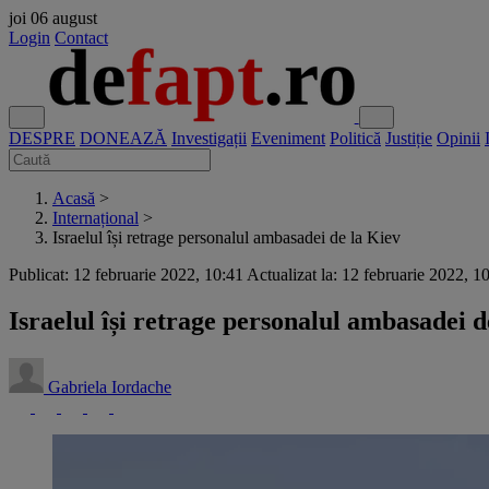
joi
06 august
Login
Contact
DESPRE
DONEAZĂ
Investigații
Eveniment
Politică
Justiție
Opinii
Acasă
>
Internațional
>
Israelul își retrage personalul ambasadei de la Kiev
Publicat: 12 februarie 2022, 10:41
Actualizat la: 12 februarie 2022, 1
Israelul își retrage personalul ambasadei d
Gabriela Iordache