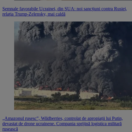
Semnale favorabile Ucrainei, din SUA: noi sancțiuni contra Rusiei,
relația Trump-Zelensky, mai caldă
„Amazonul rusesc”, Wildberries, controlat de apropiații lui Putin,
devastat de drone ucrainene. Compania sprijină logistica militară
rusească