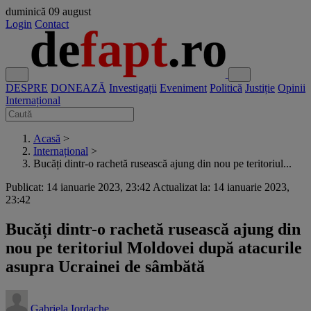
duminică
09 august
Login
Contact
DESPRE
DONEAZĂ
Investigații
Eveniment
Politică
Justiție
Opinii
Internațional
Acasă
>
Internațional
>
Bucăți dintr-o rachetă rusească ajung din nou pe teritoriul...
Publicat: 14 ianuarie 2023, 23:42
Actualizat la: 14 ianuarie 2023,
23:42
Bucăți dintr-o rachetă rusească ajung din
nou pe teritoriul Moldovei după atacurile
asupra Ucrainei de sâmbătă
Gabriela Iordache