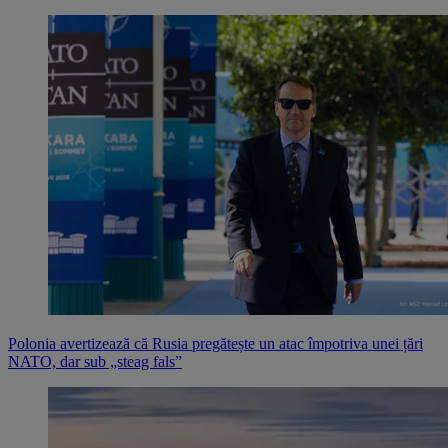
Polonia avertizează că Rusia pregătește un atac împotriva unei țări
NATO, dar sub „steag fals”