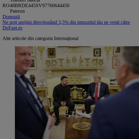
RO48BRDE445SV97760644450
Patreon
Donează
Ne poți sprijini direcționând 3,5% din impozitul tău pe venit către
DeFapt.ro
Alte articole din categoria
Internațional