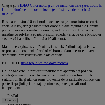
Citește și:
VIDEO Cinci morți și 27 de răniți, din care șase, copii, la
Dnipro, după ce un bloc de locuințe a fost lovit de o rachetă
rusească
Rusia a tras sâmbătă mai multe rachete asupra unor infrastructuri-
cheie la Kiev, dar şi asupra unor oraşe din alte regiuni ale Ucrainei,
potrivit unor responsabili ucraineni, în timp ce incertitudinea se
menţine cu privire la soarta oraşului Soledar (est), pe care Moscova
susţine că l-a "eliberat" după o bătălie dură.
Mai multe explozii s-au făcut auzite sâmbătă dimineaţa la Kiev,
responsabili ucraineni afirmând că bombardamente ruse au avut
drept ţintă infrastructuri-cheie ale capitalei.
ETICHETE
rusia
republica moldova
rachetă
DeFapt.ro
este un proiect jurnalistic fără apartenență politică,
ideologică sau comercială care nu se finanțează cu fonduri ale
statului român și nici cu sume provenite de la partidele politice, dar
poate fi sprijinit prin donații pentru susținerea jurnalismului
independent.
PayPal
Donează
Transfer bancar