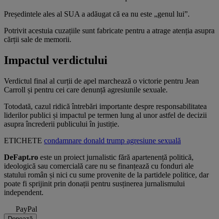
Președintele ales al SUA a adăugat că ea nu este „genul lui”.
Potrivit acestuia cuzațiile sunt fabricate pentru a atrage atenția asupra
cărții sale de memorii.
Impactul verdictului
Verdictul final al curții de apel marchează o victorie pentru Jean
Carroll și pentru cei care denunță agresiunile sexuale.
Totodată, cazul ridică întrebări importante despre responsabilitatea
liderilor publici și impactul pe termen lung al unor astfel de decizii
asupra încrederii publicului în justiție.
ETICHETE
condamnare
donald trump
agresiune sexuală
DeFapt.ro
este un proiect jurnalistic fără apartenență politică,
ideologică sau comercială care nu se finanțează cu fonduri ale
statului român și nici cu sume provenite de la partidele politice, dar
poate fi sprijinit prin donații pentru susținerea jurnalismului
independent.
PayPal
Donează