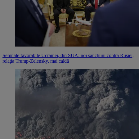
Semnale favorabile Ucrainei, din SUA: noi sancțiuni contra Rusiei,
relația Trump-Zelensky, mai caldă