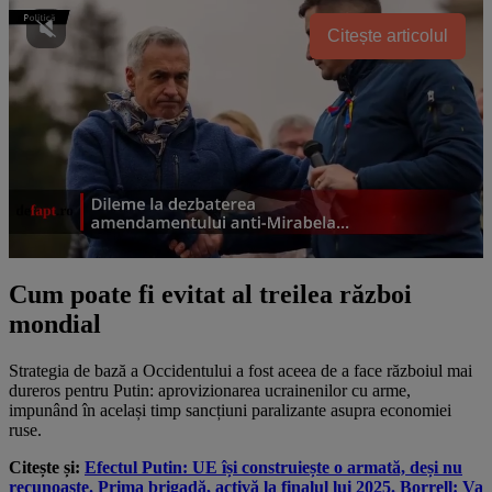
Citește articolul
Cum poate fi evitat al treilea război
mondial
Strategia de bază a Occidentului a fost aceea de a face războiul mai
dureros pentru Putin: aprovizionarea ucrainenilor cu arme,
impunând în același timp sancțiuni paralizante asupra economiei
ruse.
Citește și:
Efectul Putin: UE își construiește o armată, deși nu
recunoaște. Prima brigadă, activă la finalul lui 2025. Borrell: Va