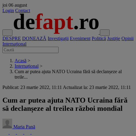
joi
06 august
Login
Contact
DESPRE
DONEAZĂ
Investigații
Eveniment
Politică
Justiție
Opinii
Internațional
Acasă
>
Internațional
>
Cum ar putea ajuta NATO Ucraina fără să declanșeze al
treile...
Publicat: 23 martie 2022, 11:11
Actualizat la: 23 martie 2022, 11:11
Cum ar putea ajuta NATO Ucraina fără
să declanșeze al treilea război mondial
Maria Pană