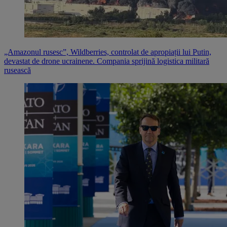
„Amazonul rusesc”, Wildberries, controlat de apropiații lui Putin,
devastat de drone ucrainene. Compania sprijină logistica militară
rusească