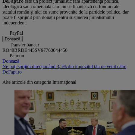
DeFapt.ro
este un proiect jurnalistic fără apartenență politică,
ideologică sau comercială care nu se finanțează cu fonduri ale
statului român și nici cu sume provenite de la partidele politice, dar
poate fi sprijinit prin donații pentru susținerea jurnalismului
independent.
PayPal
Donează
Transfer bancar
RO48BRDE445SV97760644450
Patreon
Donează
Ne poți sprijini direcționând 3,5% din impozitul tău pe venit către
DeFapt.ro
Alte articole din categoria
Internațional