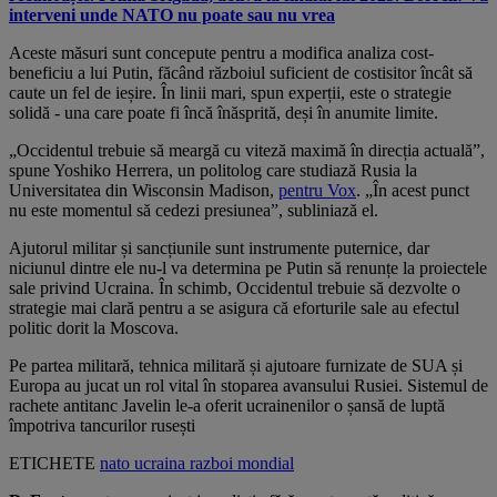
interveni unde NATO nu poate sau nu vrea
Aceste măsuri sunt concepute pentru a modifica analiza cost-
beneficiu a lui Putin, făcând războiul suficient de costisitor încât să
caute un fel de ieșire. În linii mari, spun experții, este o strategie
solidă - una care poate fi încă înăsprită, deși în anumite limite.
„Occidentul trebuie să meargă cu viteză maximă în direcția actuală”,
spune Yoshiko Herrera, un politolog care studiază Rusia la
Universitatea din Wisconsin Madison,
pentru Vox
. „În acest punct
nu este momentul să cedezi presiunea”, subliniază el.
Ajutorul militar și sancțiunile sunt instrumente puternice, dar
niciunul dintre ele nu-l va determina pe Putin să renunțe la proiectele
sale privind Ucraina. În schimb, Occidentul trebuie să dezvolte o
strategie mai clară pentru a se asigura că eforturile sale au efectul
politic dorit la Moscova.
Pe partea militară, tehnica militară și ajutoare furnizate de SUA și
Europa au jucat un rol vital în stoparea avansului Rusiei. Sistemul de
rachete antitanc Javelin le-a oferit ucrainenilor o șansă de luptă
împotriva tancurilor rusești
ETICHETE
nato
ucraina
razboi
mondial