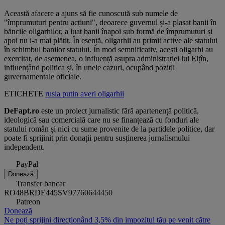
Această afacere a ajuns să fie cunoscută sub numele de
"împrumuturi pentru acțiuni", deoarece guvernul și-a plasat banii în
băncile oligarhilor, a luat banii înapoi sub formă de împrumuturi și
apoi nu i-a mai plătit. În esență, oligarhii au primit active ale statului
în schimbul banilor statului. În mod semnificativ, acești oligarhi au
exercitat, de asemenea, o influență asupra administrației lui Elțîn,
influențând politica și, în unele cazuri, ocupând poziții
guvernamentale oficiale.
ETICHETE
rusia
putin
averi
oligarhii
DeFapt.ro
este un proiect jurnalistic fără apartenență politică,
ideologică sau comercială care nu se finanțează cu fonduri ale
statului român și nici cu sume provenite de la partidele politice, dar
poate fi sprijinit prin donații pentru susținerea jurnalismului
independent.
PayPal
Donează
Transfer bancar
RO48BRDE445SV97760644450
Patreon
Donează
Ne poți sprijini direcționând 3,5% din impozitul tău pe venit către