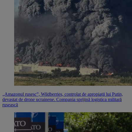
„Amazonul rusesc”, Wildberries, controlat de apropiații lui Putin,
devastat de drone ucrainene. Compania sprijină logistica militară
rusească