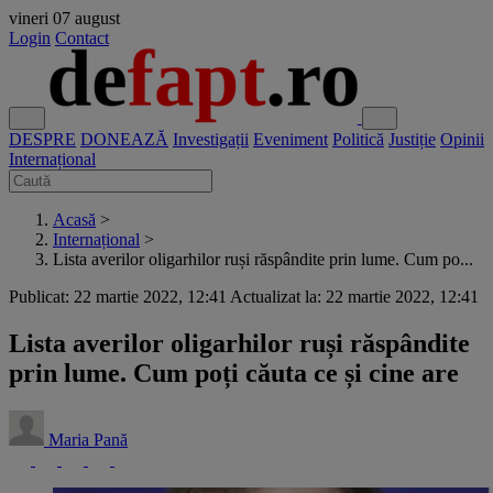
vineri
07 august
Login
Contact
DESPRE
DONEAZĂ
Investigații
Eveniment
Politică
Justiție
Opinii
Internațional
Acasă
>
Internațional
>
Lista averilor oligarhilor ruși răspândite prin lume. Cum po...
Publicat: 22 martie 2022, 12:41
Actualizat la: 22 martie 2022, 12:41
Lista averilor oligarhilor ruși răspândite
prin lume. Cum poți căuta ce și cine are
Maria Pană