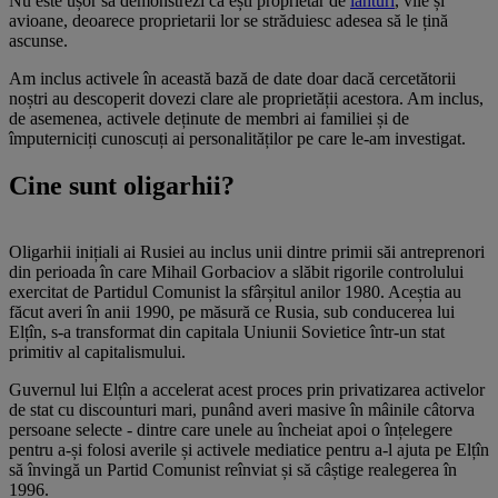
Nu este ușor să demonstrezi că ești proprietar de
iahturi
, vile și
avioane, deoarece proprietarii lor se străduiesc adesea să le țină
ascunse.
Am inclus activele în această bază de date doar dacă cercetătorii
noștri au descoperit dovezi clare ale proprietății acestora. Am inclus,
de asemenea, activele deținute de membri ai familiei și de
împuterniciți cunoscuți ai personalităților pe care le-am investigat.
Cine sunt oligarhii?
Oligarhii inițiali ai Rusiei au inclus unii dintre primii săi antreprenori
din perioada în care Mihail Gorbaciov a slăbit rigorile controlului
exercitat de Partidul Comunist la sfârșitul anilor 1980. Aceștia au
făcut averi în anii 1990, pe măsură ce Rusia, sub conducerea lui
Elțîn, s-a transformat din capitala Uniunii Sovietice într-un stat
primitiv al capitalismului.
Guvernul lui Elțîn a accelerat acest proces prin privatizarea activelor
de stat cu discounturi mari, punând averi masive în mâinile câtorva
persoane selecte - dintre care unele au încheiat apoi o înțelegere
pentru a-și folosi averile și activele mediatice pentru a-l ajuta pe Elțîn
să învingă un Partid Comunist reînviat și să câștige realegerea în
1996.