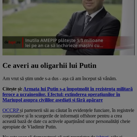
Ce averi au oligarhii lui Putin
Am vrut să știm unde s-a dus - așa că am început să vânăm.
Citește și:
Armata lui Putin s-a împotmolit în rezistența militară
feroce a ucrainenilor. Efectul: extinderea operațiunilor în
Mariupol asupra civililor asediați și fără apărare
OCCRP
și partenerii săi au căutat în evidențele funciare, în registrele
corporative și în scurgerile de informații offshore pentru a crea
această bază de date cu activele aparținând unor personalități cheie
apropiate de Vladimir Putin.