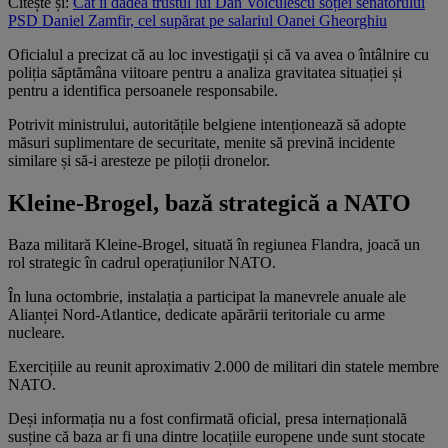
Citește și:
Cât îi dădea trustul lui Dan Voiculescu soției senatorului
PSD Daniel Zamfir, cel supărat pe salariul Oanei Gheorghiu
Oficialul a precizat că au loc investigaţii și că va avea o întâlnire cu
poliția săptămâna viitoare pentru a analiza gravitatea situației și
pentru a identifica persoanele responsabile.
Potrivit ministrului, autoritățile belgiene intenționează să adopte
măsuri suplimentare de securitate, menite să prevină incidente
similare și să-i aresteze pe piloții dronelor.
Kleine-Brogel, bază strategică a NATO
Baza militară Kleine-Brogel, situată în regiunea Flandra, joacă un
rol strategic în cadrul operațiunilor NATO.
În luna octombrie, instalația a participat la manevrele anuale ale
Alianței Nord-Atlantice, dedicate apărării teritoriale cu arme
nucleare.
Exercițiile au reunit aproximativ 2.000 de militari din statele membre
NATO.
Deși informația nu a fost confirmată oficial, presa internațională
susține că baza ar fi una dintre locațiile europene unde sunt stocate