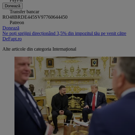
Donează
Transfer bancar
RO48BRDE445SV97760644450
Patreon
Donează
Ne poți sprijini direcționând 3,5% din impozitul tău pe venit către
DeFapt.ro
Alte articole din categoria
Internațional