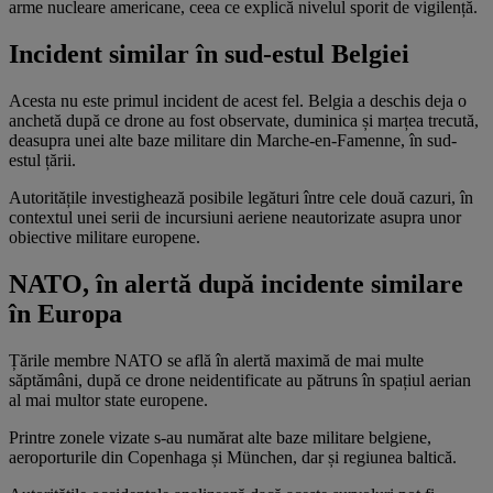
arme nucleare americane, ceea ce explică nivelul sporit de vigilență.
Incident similar în sud-estul Belgiei
Acesta nu este primul incident de acest fel. Belgia a deschis deja o
anchetă după ce drone au fost observate, duminica și marțea trecută,
deasupra unei alte baze militare din Marche-en-Famenne, în sud-
estul țării.
Autoritățile investighează posibile legături între cele două cazuri, în
contextul unei serii de incursiuni aeriene neautorizate asupra unor
obiective militare europene.
NATO, în alertă după incidente similare
în Europa
Țările membre NATO se află în alertă maximă de mai multe
săptămâni, după ce drone neidentificate au pătruns în spațiul aerian
al mai multor state europene.
Printre zonele vizate s-au numărat alte baze militare belgiene,
aeroporturile din Copenhaga și München, dar și regiunea baltică.