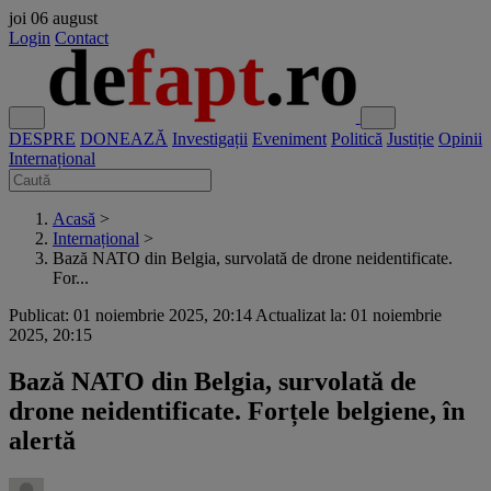
joi
06 august
Login
Contact
DESPRE
DONEAZĂ
Investigații
Eveniment
Politică
Justiție
Opinii
Internațional
Acasă
>
Internațional
>
Bază NATO din Belgia, survolată de drone neidentificate.
For...
Publicat: 01 noiembrie 2025, 20:14
Actualizat la: 01 noiembrie
2025, 20:15
Bază NATO din Belgia, survolată de
drone neidentificate. Forțele belgiene, în
alertă