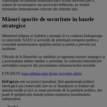
Autoritățile occidentale analizează dacă aceste survoluri pot fi
acțiuni de recunoaștere sau provocări deliberate, pe fondul
tensiunilor internaționale crescute din ultimele luni.
Măsuri sporite de securitate în bazele
strategice
Ministerul belgian al Apărării a anunțat că va colabora îndeaproape
cu structurile NATO și serviciile de informații europene pentru a
consolida monitorizarea spațiului aerian și pentru a preveni noi
incidente.
Oficialii de la Bruxelles au subliniat că siguranța bazelor strategice și
a personalului militar rămâne o prioritate, în contextul intensificării
activităților suspecte din proximitatea infrastructurilor sensibile.
ETICHETE
baza militara
nato
drone
survolare
alerta
DeFapt.ro
este un proiect jurnalistic fără apartenență politică,
ideologică sau comercială care nu se finanțează cu fonduri ale
statului român și nici cu sume provenite de la partidele politice, dar
poate fi sprijinit prin donații pentru susținerea jurnalismului
independent.
PayPal