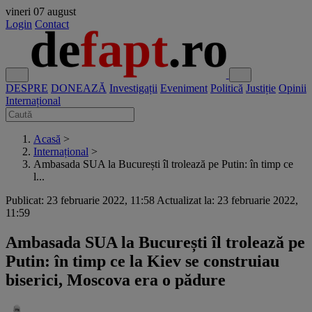
vineri
07 august
Login
Contact
DESPRE
DONEAZĂ
Investigații
Eveniment
Politică
Justiție
Opinii
Internațional
Acasă
>
Internațional
>
Ambasada SUA la București îl trolează pe Putin: în timp ce
l...
Publicat: 23 februarie 2022, 11:58
Actualizat la: 23 februarie 2022,
11:59
Ambasada SUA la București îl trolează pe
Putin: în timp ce la Kiev se construiau
biserici, Moscova era o pădure