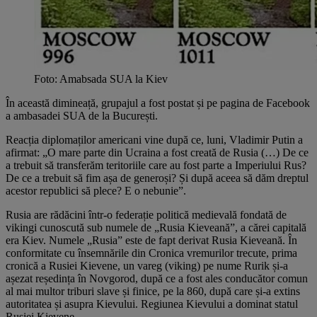
Foto: Amabsada SUA la Kiev
În această dimineață, grupajul a fost postat și pe pagina de Facebook
a ambasadei SUA de la București.
Reacția diplomaților americani vine după ce, luni, Vladimir Putin a
afirmat: „O mare parte din Ucraina a fost creată de Rusia (…) De ce
a trebuit să transferăm teritoriile care au fost parte a Imperiului Rus?
De ce a trebuit să fim așa de generoși? Și după aceea să dăm dreptul
acestor republici să plece? E o nebunie”.
Rusia are rădăcini într-o federație politică medievală fondată de
vikingi cunoscută sub numele de „Rusia Kieveană”, a cărei capitală
era Kiev. Numele „Rusia” este de fapt derivat Rusia Kieveană. În
conformitate cu însemnările din Cronica vremurilor trecute, prima
cronică a Rusiei Kievene, un vareg (viking) pe nume Rurik și-a
așezat reședința în Novgorod, după ce a fost ales conducător comun
al mai multor triburi slave și finice, pe la 860, după care și-a extins
autoritatea și asupra Kievului. Regiunea Kievului a dominat statul
Rusiei Kievene.