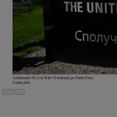
Ambasada SUA la Kiev îl trolează pe Putin Foto:
Unian.info