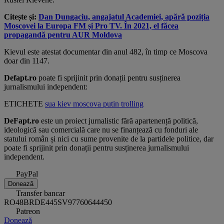
Citește și:
Dan Dungaciu, angajatul Academiei, apără poziția
Moscovei la Europa FM și Pro TV. În 2021, el făcea
propagandă pentru AUR Moldova
Kievul este atestat documentar din anul 482, în timp ce Moscova
doar din 1147.
Defapt.ro
poate fi sprijinit prin donații pentru susținerea
jurnalismului independent:
ETICHETE
sua
kiev
moscova
putin
trolling
DeFapt.ro
este un proiect jurnalistic fără apartenență politică,
ideologică sau comercială care nu se finanțează cu fonduri ale
statului român și nici cu sume provenite de la partidele politice, dar
poate fi sprijinit prin donații pentru susținerea jurnalismului
independent.
PayPal
Donează
Transfer bancar
RO48BRDE445SV97760644450
Patreon
Donează